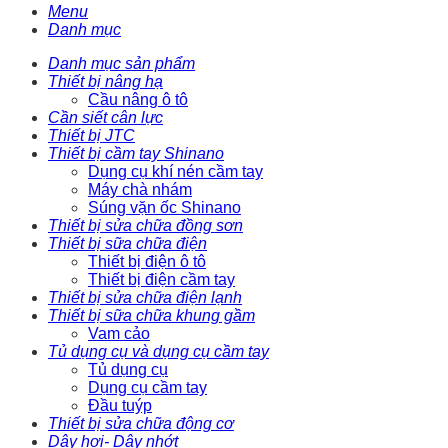
Menu
Danh mục
Danh mục sản phẩm
Thiết bị nâng hạ
Cầu nâng ô tô
Cần siết cân lực
Thiết bị JTC
Thiết bị cầm tay Shinano
Dụng cụ khí nén cầm tay
Máy chà nhám
Súng vặn ốc Shinano
Thiết bị sửa chữa đồng sơn
Thiết bị sữa chữa điện
Thiết bị điện ô tô
Thiết bị điện cầm tay
Thiết bị sửa chữa điện lạnh
Thiết bị sữa chữa khung gầm
Vam cảo
Tủ dụng cụ và dụng cụ cầm tay
Tủ dụng cụ
Dụng cụ cầm tay
Đầu tuýp
Thiết bị sửa chữa động cơ
Dây hơi- Dây nhớt