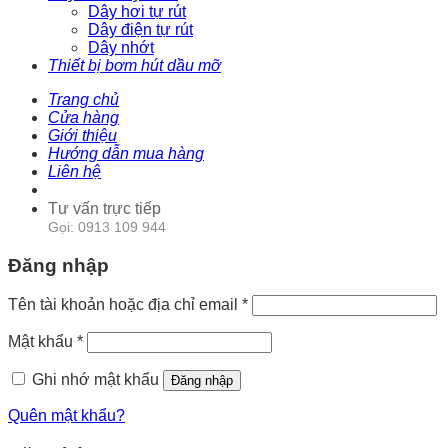
Dây hơi tự rút
Dây điện tự rút
Dây nhớt
Thiết bị bơm hút dầu mỡ
Trang chủ
Cửa hàng
Giới thiệu
Hướng dẫn mua hàng
Liên hệ
Tư vấn trực tiếp
Gọi: 0913 109 944
Đăng nhập
Tên tài khoản hoặc địa chỉ email
*
Mật khẩu
*
Ghi nhớ mật khẩu
Đăng nhập
Quên mật khẩu?