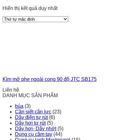
Hiển thị kết quả duy nhất
Kìm mở phe ngoài cong 90 độ JTC SB175
Liên hệ
DANH MỤC SẢN PHẨM
búa
(3)
Cần siết cân lực
(23)
Dây điện tự rút
(6)
Dây hơi tự rút
(5)
Dây hơi- Dây nhớt
(5)
Dụng cụ cầm tay
(44)
Dụng cụ lạnh Mastercool
(15)