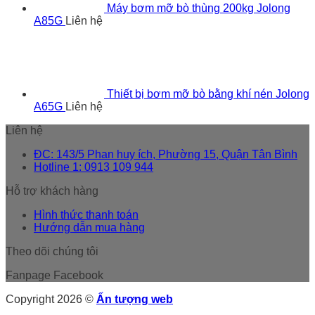
Máy bơm mỡ bò thùng 200kg Jolong
A85G
Liên hệ
Thiết bị bơm mỡ bò bằng khí nén Jolong
A65G
Liên hệ
Liên hệ
ĐC: 143/5 Phan huy ích, Phường 15, Quận Tân Bình
Hotline 1: 0913 109 944
Hỗ trợ khách hàng
Hình thức thanh toán
Hướng dẫn mua hàng
Theo dõi chúng tôi
Fanpage Facebook
Copyright 2026 ©
Ấn tượng web