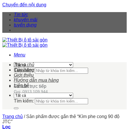
Chuyển đến nội dung
Tin tức
khuyến mãi
tuyển dụng
Menu
Trang chủ
Cửa hàng
Tìm kiếm:
Giới thiệu
Hướng dẫn mua hàng
Liên hệ
Tư vấn trực tiếp
Gọi: 0913 109 944
Tìm kiếm:
Trang chủ
/
Sản phẩm được gắn thẻ “Kìm phe cong 90 độ
JTC”
Lọc