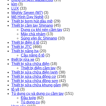
kìm
(3)
LUX
(33)
Mighty Seven (M7)
(3)
Mô Hình Dạy Nghề
(1)
Thiết bị bơm hút dầu mỡ
(29)
Thiết bị cầm tay Shinano
(45)
Dụng cụ khí nén cầm tay
(22)
Máy chà nhám
(13)
Súng vặn ốc Shinano
(10)
Thiết bị điện ô tô
(22)
Thiết bị JTC
(466)
Thiết bị nâng hạ
(20)
Cầu nâng ô tô
(2)
thiết bị rửa xe
(2)
Thiết bị sữa chữa điện
(18)
Thiết bị điện cầm tay
(5)
Thiết bị sửa chữa điện lạnh
(38)
Thiết bị sửa chữa động cơ
(158)
Thiết bị sửa chữa đồng sơn
(42)
Thiết bị sữa chữa khung gầm
(86)
tô vít
(3)
Tủ dụng cụ và dụng cụ cầm tay
(151)
Đầu tuýp
(62)
Tủ dụng cụ
(6)