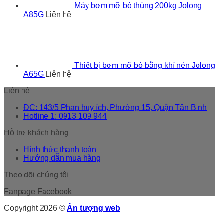
Máy bơm mỡ bò thùng 200kg Jolong
A85G
Liên hệ
Thiết bị bơm mỡ bò bằng khí nén Jolong
A65G
Liên hệ
Liên hệ
ĐC: 143/5 Phan huy ích, Phường 15, Quận Tân Bình
Hotline 1: 0913 109 944
Hỗ trợ khách hàng
Hình thức thanh toán
Hướng dẫn mua hàng
Theo dõi chúng tôi
Fanpage Facebook
Copyright 2026 ©
Ấn tượng web