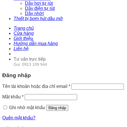
Dây hơi tự rút
Dây điện tự rút
Dây nhớt
Thiết bị bơm hút dầu mỡ
Trang chủ
Cửa hàng
Giới thiệu
Hướng dẫn mua hàng
Liên hệ
Tư vấn trực tiếp
Gọi: 0913 109 944
Đăng nhập
Tên tài khoản hoặc địa chỉ email
*
Mật khẩu
*
Ghi nhớ mật khẩu
Đăng nhập
Quên mật khẩu?