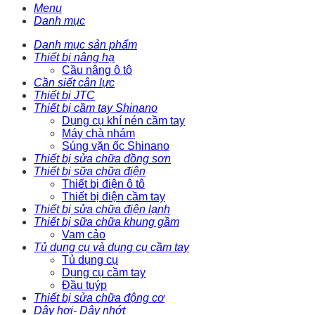
Menu
Danh mục
Danh mục sản phẩm
Thiết bị nâng hạ
Cầu nâng ô tô
Cần siết cân lực
Thiết bị JTC
Thiết bị cầm tay Shinano
Dụng cụ khí nén cầm tay
Máy chà nhám
Súng vặn ốc Shinano
Thiết bị sửa chữa đồng sơn
Thiết bị sữa chữa điện
Thiết bị điện ô tô
Thiết bị điện cầm tay
Thiết bị sửa chữa điện lạnh
Thiết bị sữa chữa khung gầm
Vam cảo
Tủ dụng cụ và dụng cụ cầm tay
Tủ dụng cụ
Dụng cụ cầm tay
Đầu tuýp
Thiết bị sửa chữa động cơ
Dây hơi- Dây nhớt