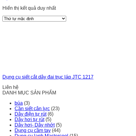
Hiển thị kết quả duy nhất
Dụng cụ siết cắt dây đai trục láp JTC 1217
Liên hệ
DANH MỤC SẢN PHẨM
búa
(3)
Cần siết cân lực
(23)
Dây điện tự rút
(6)
Dây hơi tự rút
(5)
Dây hơi- Dây nhớt
(5)
Dụng cụ cầm tay
(44)
Dụng cụ lạnh Mastercool
(15)