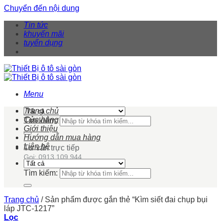
Chuyển đến nội dung
Tin tức
khuyến mãi
tuyển dụng
Menu
Trang chủ
Cửa hàng
Tìm kiếm:
Giới thiệu
Hướng dẫn mua hàng
Liên hệ
Tư vấn trực tiếp
Gọi: 0913 109 944
Tìm kiếm:
Trang chủ
/
Sản phẩm được gắn thẻ “Kìm siết đai chụp bụi
láp JTC-1217”
Lọc