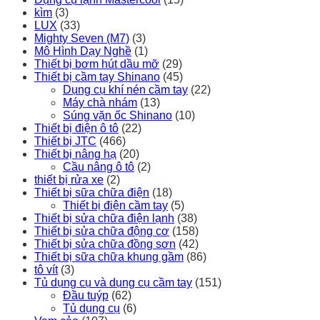
kìm
(3)
LUX
(33)
Mighty Seven (M7)
(3)
Mô Hình Dạy Nghề
(1)
Thiết bị bơm hút dầu mỡ
(29)
Thiết bị cầm tay Shinano
(45)
Dụng cụ khí nén cầm tay
(22)
Máy chà nhám
(13)
Súng vặn ốc Shinano
(10)
Thiết bị điện ô tô
(22)
Thiết bị JTC
(466)
Thiết bị nâng hạ
(20)
Cầu nâng ô tô
(2)
thiết bị rửa xe
(2)
Thiết bị sữa chữa điện
(18)
Thiết bị điện cầm tay
(5)
Thiết bị sửa chữa điện lạnh
(38)
Thiết bị sửa chữa động cơ
(158)
Thiết bị sửa chữa đồng sơn
(42)
Thiết bị sữa chữa khung gầm
(86)
tô vít
(3)
Tủ dụng cụ và dụng cụ cầm tay
(151)
Đầu tuýp
(62)
Tủ dụng cụ
(6)