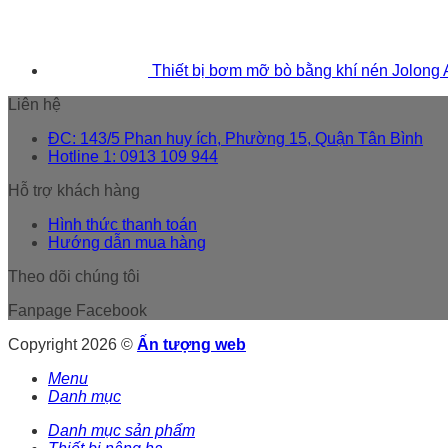
Thiết bị bơm mỡ bò bằng khí nén Jolong
Liên hệ
ĐC: 143/5 Phan huy ích, Phường 15, Quận Tân Bình
Hotline 1: 0913 109 944
Hỗ trợ khách hàng
Hình thức thanh toán
Hướng dẫn mua hàng
Theo dõi chúng tôi
Fanpage Facebook
Copyright 2026 ©
Ấn tượng web
Menu
Danh mục
Danh mục sản phẩm