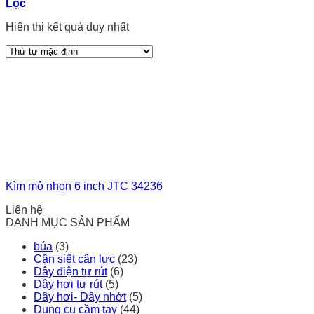
Lọc
Hiển thị kết quả duy nhất
Kìm mỏ nhọn 6 inch JTC 34236
Liên hệ
DANH MỤC SẢN PHẨM
búa
(3)
Cần siết cân lực
(23)
Dây điện tự rút
(6)
Dây hơi tự rút
(5)
Dây hơi- Dây nhớt
(5)
Dụng cụ cầm tay
(44)