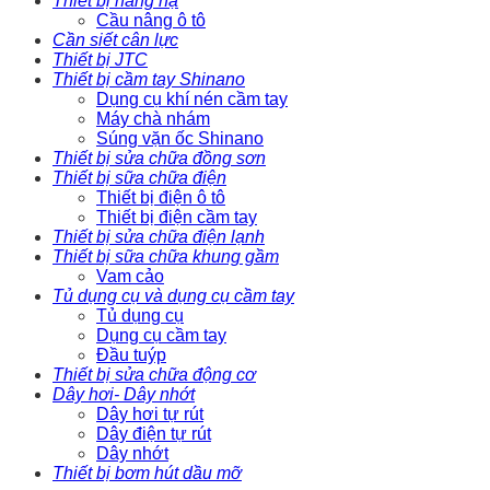
Thiết bị nâng hạ
Cầu nâng ô tô
Cần siết cân lực
Thiết bị JTC
Thiết bị cầm tay Shinano
Dụng cụ khí nén cầm tay
Máy chà nhám
Súng vặn ốc Shinano
Thiết bị sửa chữa đồng sơn
Thiết bị sữa chữa điện
Thiết bị điện ô tô
Thiết bị điện cầm tay
Thiết bị sửa chữa điện lạnh
Thiết bị sữa chữa khung gầm
Vam cảo
Tủ dụng cụ và dụng cụ cầm tay
Tủ dụng cụ
Dụng cụ cầm tay
Đầu tuýp
Thiết bị sửa chữa động cơ
Dây hơi- Dây nhớt
Dây hơi tự rút
Dây điện tự rút
Dây nhớt
Thiết bị bơm hút dầu mỡ