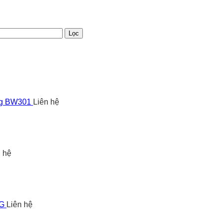
Lọc
ng BW301
Liên hệ
n hệ
5G
Liên hệ