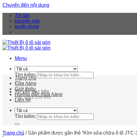
Chuyển đến nội dung
Tin tức
khuyến mãi
tuyển dụng
Menu
Tìm kiếm:
Trang chủ
Cửa hàng
Giới thiệu
Tư vấn trực tiếp
Hướng dẫn mua hàng
Gọi: 0913 109 944
Liên hệ
Tìm kiếm:
Trang chủ
/
Sản phẩm được gắn thẻ “Kìm sửa chữa ô tô JTC-