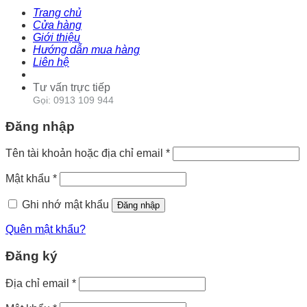
Trang chủ
Cửa hàng
Giới thiệu
Hướng dẫn mua hàng
Liên hệ
Tư vấn trực tiếp
Gọi: 0913 109 944
Đăng nhập
Tên tài khoản hoặc địa chỉ email
*
Mật khẩu
*
Ghi nhớ mật khẩu
Đăng nhập
Quên mật khẩu?
Đăng ký
Địa chỉ email
*