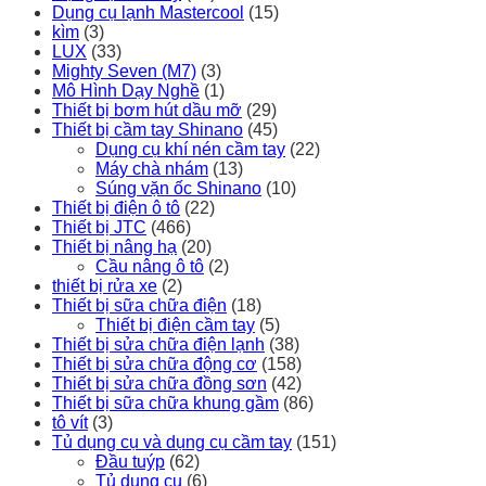
Dụng cụ lạnh Mastercool
(15)
kìm
(3)
LUX
(33)
Mighty Seven (M7)
(3)
Mô Hình Dạy Nghề
(1)
Thiết bị bơm hút dầu mỡ
(29)
Thiết bị cầm tay Shinano
(45)
Dụng cụ khí nén cầm tay
(22)
Máy chà nhám
(13)
Súng vặn ốc Shinano
(10)
Thiết bị điện ô tô
(22)
Thiết bị JTC
(466)
Thiết bị nâng hạ
(20)
Cầu nâng ô tô
(2)
thiết bị rửa xe
(2)
Thiết bị sữa chữa điện
(18)
Thiết bị điện cầm tay
(5)
Thiết bị sửa chữa điện lạnh
(38)
Thiết bị sửa chữa động cơ
(158)
Thiết bị sửa chữa đồng sơn
(42)
Thiết bị sữa chữa khung gầm
(86)
tô vít
(3)
Tủ dụng cụ và dụng cụ cầm tay
(151)
Đầu tuýp
(62)
Tủ dụng cụ
(6)