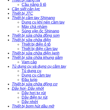
Thiết bị nâng hạ
Cầu nâng ô tô
Cần siết cân lực
Thiết bị JTC
Thiết bị cầm tay Shinano
Dụng cụ khí nén cầm tay
Máy chà nhám
Súng vặn ốc Shinano
Thiết bị sửa chữa đồng sơn
Thiết bị sữa chữa điện
Thiết bị điện ô tô
Thiết bị điện cầm tay
Thiết bị sửa chữa điện lạnh
Thiết bị sữa chữa khung gầm
Vam cảo
Tủ dụng cụ và dụng cụ cầm tay
Tủ dụng cụ
Dụng cụ cầm tay
Đầu tuýp
Thiết bị sửa chữa động cơ
Dây hơi- Dây nhớt
Dây hơi tự rút
Dây điện tự rút
Dây nhớt
Thiết bị bơm hút dầu mỡ