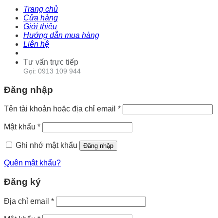
Trang chủ
Cửa hàng
Giới thiệu
Hướng dẫn mua hàng
Liên hệ
Tư vấn trực tiếp
Gọi: 0913 109 944
Đăng nhập
Tên tài khoản hoặc địa chỉ email
*
Mật khẩu
*
Ghi nhớ mật khẩu
Đăng nhập
Quên mật khẩu?
Đăng ký
Địa chỉ email
*