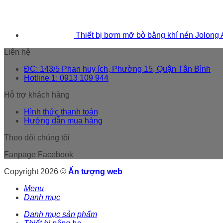
Thiết bị bơm mỡ bò bằng khí nén Jolong
Liên hệ
ĐC: 143/5 Phan huy ích, Phường 15, Quận Tân Bình
Hotline 1: 0913 109 944
Hỗ trợ khách hàng
Hình thức thanh toán
Hướng dẫn mua hàng
Theo dõi chúng tôi
Fanpage Facebook
Copyright 2026 ©
Ấn tượng web
Menu
Danh mục
Danh mục sản phẩm