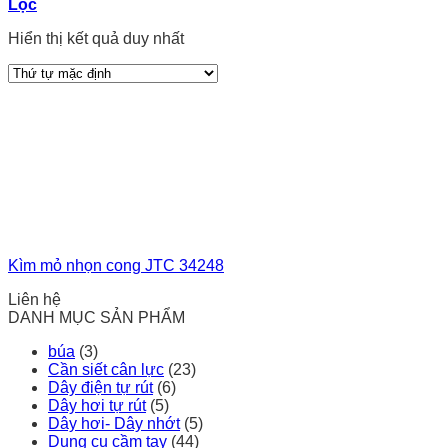
Lọc
Hiển thị kết quả duy nhất
Kìm mỏ nhọn cong JTC 34248
Liên hệ
DANH MỤC SẢN PHẨM
búa
(3)
Cần siết cân lực
(23)
Dây điện tự rút
(6)
Dây hơi tự rút
(5)
Dây hơi- Dây nhớt
(5)
Dụng cụ cầm tay
(44)