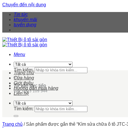
Chuyển đến nội dung
Tin tức
khuyến mãi
tuyển dụng
Menu
Tìm kiếm:
Trang chủ
Cửa hàng
Giới thiệu
Tư vấn trực tiếp
Hướng dẫn mua hàng
Gọi: 0913 109 944
Liên hệ
Tìm kiếm:
Trang chủ
/
Sản phẩm được gắn thẻ “Kìm sửa chữa ô tô JTC-