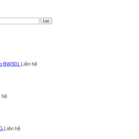
Lọc
ng BW301
Liên hệ
n hệ
5G
Liên hệ