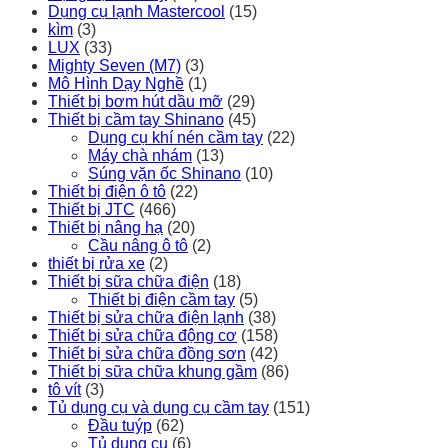
Dụng cụ lạnh Mastercool
(15)
kìm
(3)
LUX
(33)
Mighty Seven (M7)
(3)
Mô Hình Dạy Nghề
(1)
Thiết bị bơm hút dầu mỡ
(29)
Thiết bị cầm tay Shinano
(45)
Dụng cụ khí nén cầm tay
(22)
Máy chà nhám
(13)
Súng vặn ốc Shinano
(10)
Thiết bị điện ô tô
(22)
Thiết bị JTC
(466)
Thiết bị nâng hạ
(20)
Cầu nâng ô tô
(2)
thiết bị rửa xe
(2)
Thiết bị sữa chữa điện
(18)
Thiết bị điện cầm tay
(5)
Thiết bị sửa chữa điện lạnh
(38)
Thiết bị sửa chữa động cơ
(158)
Thiết bị sửa chữa đồng sơn
(42)
Thiết bị sữa chữa khung gầm
(86)
tô vít
(3)
Tủ dụng cụ và dụng cụ cầm tay
(151)
Đầu tuýp
(62)
Tủ dụng cụ
(6)