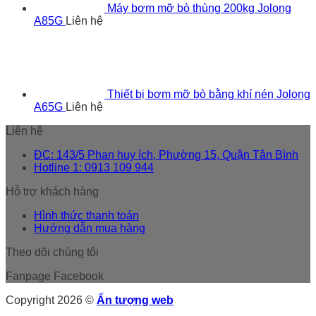
Máy bơm mỡ bò thùng 200kg Jolong
A85G
Liên hệ
Thiết bị bơm mỡ bò bằng khí nén Jolong
A65G
Liên hệ
Liên hệ
ĐC: 143/5 Phan huy ích, Phường 15, Quận Tân Bình
Hotline 1: 0913 109 944
Hỗ trợ khách hàng
Hình thức thanh toán
Hướng dẫn mua hàng
Theo dõi chúng tôi
Fanpage Facebook
Copyright 2026 ©
Ấn tượng web