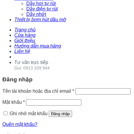
Dây hơi tự rút
Dây điện tự rút
Dây nhớt
Thiết bị bơm hút dầu mỡ
Trang chủ
Cửa hàng
Giới thiệu
Hướng dẫn mua hàng
Liên hệ
Tư vấn trực tiếp
Gọi: 0913 109 944
Đăng nhập
Tên tài khoản hoặc địa chỉ email
*
Mật khẩu
*
Ghi nhớ mật khẩu
Đăng nhập
Quên mật khẩu?