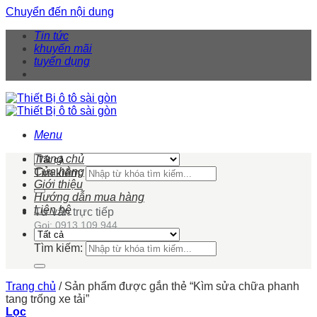
Chuyển đến nội dung
Tin tức
khuyến mãi
tuyển dụng
Menu
Trang chủ
Cửa hàng
Tìm kiếm:
Giới thiệu
Hướng dẫn mua hàng
Liên hệ
Tư vấn trực tiếp
Gọi: 0913 109 944
Tìm kiếm:
Trang chủ
/
Sản phẩm được gắn thẻ “Kìm sửa chữa phanh
tang trống xe tải”
Lọc