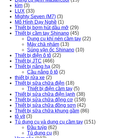
kìm
(3)
LUX
(33)
Mighty Seven (M7)
(3)
Mô Hình Dạy Nghề
(1)
Thiết bị bơm hút dầu mỡ
(29)
Thiết bị cầm tay Shinano
(45)
Dụng cụ khí nén cầm tay
(22)
Máy chà nhám
(13)
Súng vặn ốc Shinano
(10)
Thiết bị điện ô tô
(22)
Thiết bị JTC
(466)
Thiết bị nâng hạ
(20)
Cầu nâng ô tô
(2)
thiết bị rửa xe
(2)
Thiết bị sữa chữa điện
(18)
Thiết bị điện cầm tay
(5)
Thiết bị sửa chữa điện lạnh
(38)
Thiết bị sửa chữa động cơ
(158)
Thiết bị sửa chữa đồng sơn
(42)
Thiết bị sữa chữa khung gầm
(86)
tô vít
(3)
Tủ dụng cụ và dụng cụ cầm tay
(151)
Đầu tuýp
(62)
Tủ dụng cụ
(6)