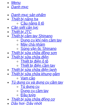
Menu
Danh mục
Danh mục sản phẩm
Thiết bị nâng hạ
Cầu nâng ô tô
Cần siết cân lực
Thiết bị JTC
Thiết bị cầm tay Shinano
Dụng cụ khí nén cầm tay
Máy chà nhám
Súng vặn ốc Shinano
Thiết bị sửa chữa đồng sơn
Thiết bị sữa chữa điện
Thiết bị điện ô tô
Thiết bị điện cầm tay
Thiết bị sửa chữa điện lạnh
Thiết bị sữa chữa khung gầm
Vam cảo
Tủ dụng cụ và dụng cụ cầm tay
Tủ dụng cụ
Dụng cụ cầm tay
Đầu tuýp
Thiết bị sửa chữa động cơ
Dây hơi- Dây nhớt