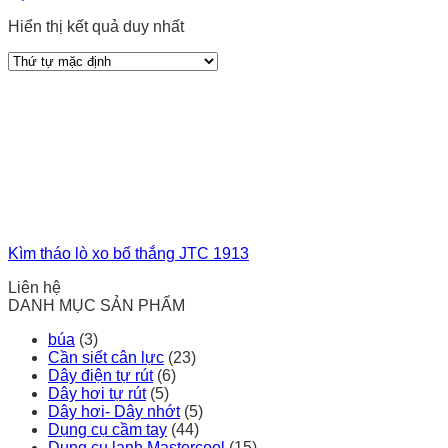
Hiển thị kết quả duy nhất
Kìm tháo lò xo bố thắng JTC 1913
Liên hệ
DANH MỤC SẢN PHẨM
búa
(3)
Cần siết cân lực
(23)
Dây điện tự rút
(6)
Dây hơi tự rút
(5)
Dây hơi- Dây nhớt
(5)
Dụng cụ cầm tay
(44)
Dụng cụ lạnh Mastercool
(15)