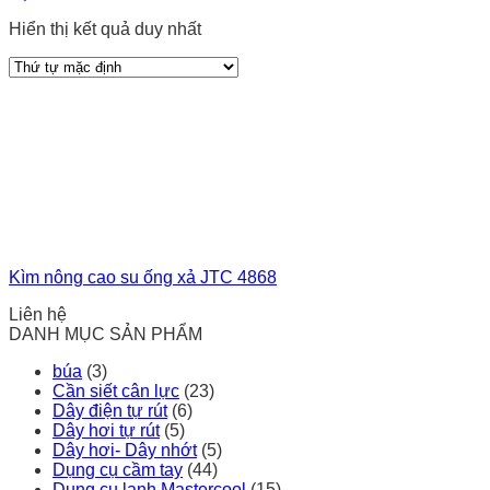
Hiển thị kết quả duy nhất
Kìm nông cao su ống xả JTC 4868
Liên hệ
DANH MỤC SẢN PHẨM
búa
(3)
Cần siết cân lực
(23)
Dây điện tự rút
(6)
Dây hơi tự rút
(5)
Dây hơi- Dây nhớt
(5)
Dụng cụ cầm tay
(44)
Dụng cụ lạnh Mastercool
(15)