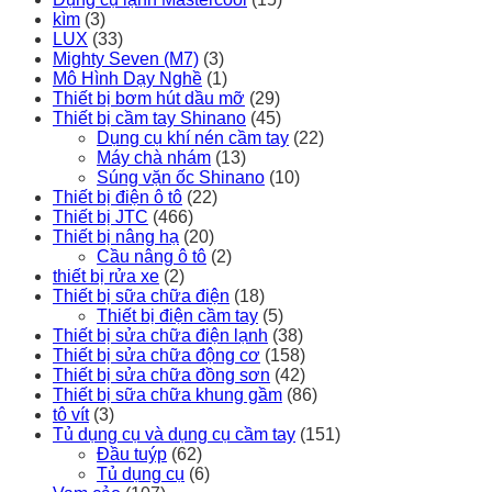
kìm
(3)
LUX
(33)
Mighty Seven (M7)
(3)
Mô Hình Dạy Nghề
(1)
Thiết bị bơm hút dầu mỡ
(29)
Thiết bị cầm tay Shinano
(45)
Dụng cụ khí nén cầm tay
(22)
Máy chà nhám
(13)
Súng vặn ốc Shinano
(10)
Thiết bị điện ô tô
(22)
Thiết bị JTC
(466)
Thiết bị nâng hạ
(20)
Cầu nâng ô tô
(2)
thiết bị rửa xe
(2)
Thiết bị sữa chữa điện
(18)
Thiết bị điện cầm tay
(5)
Thiết bị sửa chữa điện lạnh
(38)
Thiết bị sửa chữa động cơ
(158)
Thiết bị sửa chữa đồng sơn
(42)
Thiết bị sữa chữa khung gầm
(86)
tô vít
(3)
Tủ dụng cụ và dụng cụ cầm tay
(151)
Đầu tuýp
(62)
Tủ dụng cụ
(6)