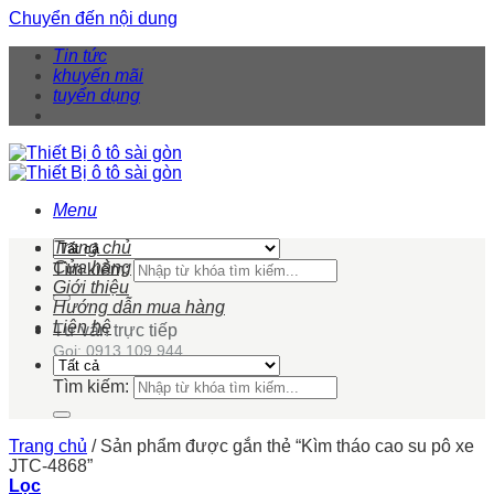
Chuyển đến nội dung
Tin tức
khuyến mãi
tuyển dụng
Menu
Trang chủ
Cửa hàng
Tìm kiếm:
Giới thiệu
Hướng dẫn mua hàng
Liên hệ
Tư vấn trực tiếp
Gọi: 0913 109 944
Tìm kiếm:
Trang chủ
/
Sản phẩm được gắn thẻ “Kìm tháo cao su pô xe
JTC-4868”
Lọc