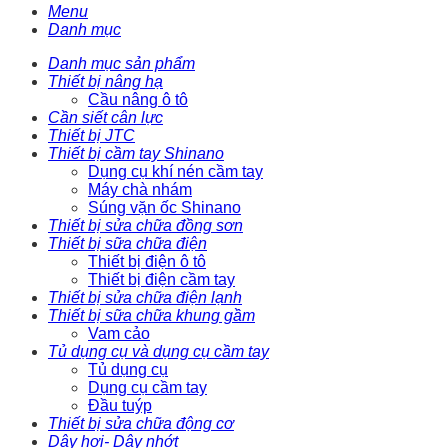
Menu
Danh mục
Danh mục sản phẩm
Thiết bị nâng hạ
Cầu nâng ô tô
Cần siết cân lực
Thiết bị JTC
Thiết bị cầm tay Shinano
Dụng cụ khí nén cầm tay
Máy chà nhám
Súng vặn ốc Shinano
Thiết bị sửa chữa đồng sơn
Thiết bị sữa chữa điện
Thiết bị điện ô tô
Thiết bị điện cầm tay
Thiết bị sửa chữa điện lạnh
Thiết bị sữa chữa khung gầm
Vam cảo
Tủ dụng cụ và dụng cụ cầm tay
Tủ dụng cụ
Dụng cụ cầm tay
Đầu tuýp
Thiết bị sửa chữa động cơ
Dây hơi- Dây nhớt