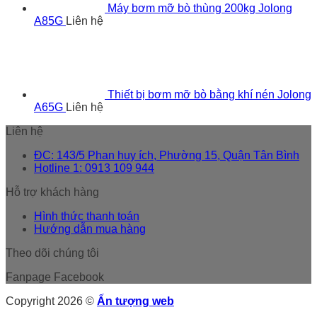
Máy bơm mỡ bò thùng 200kg Jolong
A85G
Liên hệ
Thiết bị bơm mỡ bò bằng khí nén Jolong
A65G
Liên hệ
Liên hệ
ĐC: 143/5 Phan huy ích, Phường 15, Quận Tân Bình
Hotline 1: 0913 109 944
Hỗ trợ khách hàng
Hình thức thanh toán
Hướng dẫn mua hàng
Theo dõi chúng tôi
Fanpage Facebook
Copyright 2026 ©
Ấn tượng web