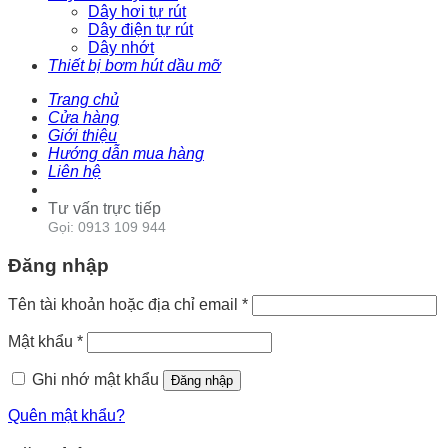
Dây hơi tự rút
Dây điện tự rút
Dây nhớt
Thiết bị bơm hút dầu mỡ
Trang chủ
Cửa hàng
Giới thiệu
Hướng dẫn mua hàng
Liên hệ
Tư vấn trực tiếp
Gọi: 0913 109 944
Đăng nhập
Tên tài khoản hoặc địa chỉ email
*
Mật khẩu
*
Ghi nhớ mật khẩu
Đăng nhập
Quên mật khẩu?