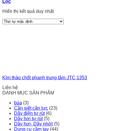
Lọc
Hiển thị kết quả duy nhất
Kìm tháo chốt phanh trung tâm JTC 1353
Liên hệ
DANH MỤC SẢN PHẨM
búa
(3)
Cần siết cân lực
(23)
Dây điện tự rút
(6)
Dây hơi tự rút
(5)
Dây hơi- Dây nhớt
(5)
Dụng cụ cầm tay
(44)