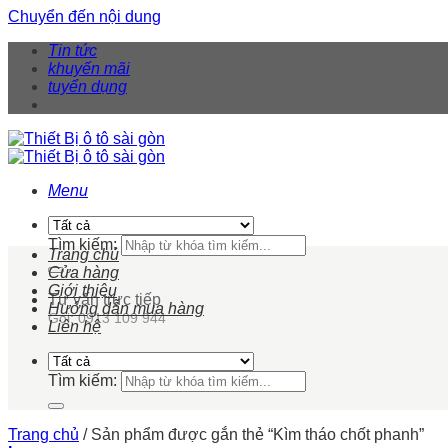
Chuyển đến nội dung
Tin tức
khuyến mãi
tuyển dụng
Menu
Tìm kiếm:
Trang chủ
Cửa hàng
Giới thiệu
Tư vấn trực tiếp
Hướng dẫn mua hàng
Gọi: 0913 109 944
Liên hệ
Tìm kiếm:
Trang chủ
/
Sản phẩm được gắn thẻ “Kìm tháo chốt phanh”