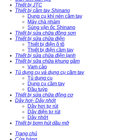
Thiết bị JTC
Thiết bị cầm tay Shinano
Dụng cụ khí nén cầm tay
Máy chà nhám
Súng vặn ốc Shinano
Thiết bị sửa chữa đồng sơn
Thiết bị sữa chữa điện
Thiết bị điện ô tô
Thiết bị điện cầm tay
Thiết bị sửa chữa điện lạnh
Thiết bị sữa chữa khung gầm
Vam cảo
Tủ dụng cụ và dụng cụ cầm tay
Tủ dụng cụ
Dụng cụ cầm tay
Đầu tuýp
Thiết bị sửa chữa động cơ
Dây hơi- Dây nhớt
Dây hơi tự rút
Dây điện tự rút
Dây nhớt
Thiết bị bơm hút dầu mỡ
Trang chủ
Cửa hàng