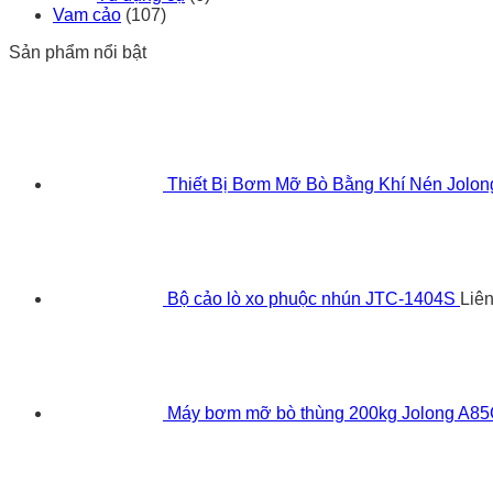
Vam cảo
(107)
Sản phẩm nổi bật
Thiết Bị Bơm Mỡ Bò Bằng Khí Nén Jolo
Bộ cảo lò xo phuộc nhún JTC-1404S
Liê
Máy bơm mỡ bò thùng 200kg Jolong A8