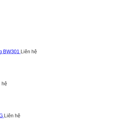
ng BW301
Liên hệ
n hệ
5G
Liên hệ