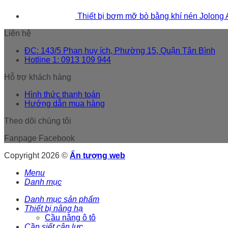
Thiết bị bơm mỡ bò bằng khí nén Jolong
Liên hệ
ĐC: 143/5 Phan huy ích, Phường 15, Quận Tân Bình
Hotline 1: 0913 109 944
Hỗ trợ khách hàng
Hình thức thanh toán
Hướng dẫn mua hàng
Theo dõi chúng tôi
Fanpage Facebook
Copyright 2026 ©
Ấn tượng web
Menu
Danh mục
Danh mục sản phẩm
Thiết bị nâng hạ
Cầu nâng ô tô
Cần siết cân lực