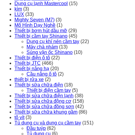
Dụng cụ lạnh Mastercool
(15)
kìm
(3)
LUX
(33)
Mighty Seven (M7)
(3)
Mô Hình Dạy Nghề
(1)
Thiết bị bơm hút dầu mỡ
(29)
Thiết bị cầm tay Shinano
(45)
Dụng cụ khí nén cầm tay
(22)
Máy chà nhám
(13)
Súng vặn ốc Shinano
(10)
Thiết bị điện ô tô
(22)
Thiết bị JTC
(466)
Thiết bị nâng hạ
(20)
Cầu nâng ô tô
(2)
thiết bị rửa xe
(2)
Thiết bị sữa chữa điện
(18)
Thiết bị điện cầm tay
(5)
Thiết bị sửa chữa điện lạnh
(38)
Thiết bị sửa chữa động cơ
(158)
Thiết bị sửa chữa đồng sơn
(42)
Thiết bị sữa chữa khung gầm
(86)
tô vít
(3)
Tủ dụng cụ và dụng cụ cầm tay
(151)
Đầu tuýp
(62)
Tủ dụng cụ
(6)