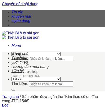
Chuyển đến nội dung
Tin tức
khuyến mãi
tuyển dụng
Menu
Trang chủ
Cửa hàng
Tìm kiếm:
Giới thiệu
Hướng dẫn mua hàng
Liên hệ
Tư vấn trực tiếp
Gọi: 0913 109 944
Tìm kiếm:
Trang chủ
/
Sản phẩm được gắn thẻ “Kìm tháo cổ dê đầu
cong JTC-1546”
Lọc