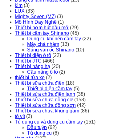
kìm
(3)
LUX
(33)
Mighty Seven (M7)
(3)
Mô Hình Dạy Nghề
(1)
Thiết bị bơm hút dầu mỡ
(29)
Thiết bị cầm tay Shinano
(45)
Dụng cụ khí nén cầm tay
(22)
Máy chà nhám
(13)
Súng vặn ốc Shinano
(10)
Thiết bị điện ô tô
(22)
Thiết bị JTC
(466)
Thiết bị nâng hạ
(20)
Cầu nâng ô tô
(2)
thiết bị rửa xe
(2)
Thiết bị sữa chữa điện
(18)
Thiết bị điện cầm tay
(5)
Thiết bị sửa chữa điện lạnh
(38)
Thiết bị sửa chữa động cơ
(158)
Thiết bị sửa chữa đồng sơn
(42)
Thiết bị sữa chữa khung gầm
(86)
tô vít
(3)
Tủ dụng cụ và dụng cụ cầm tay
(151)
Đầu tuýp
(62)
Tủ dụng cụ
(6)