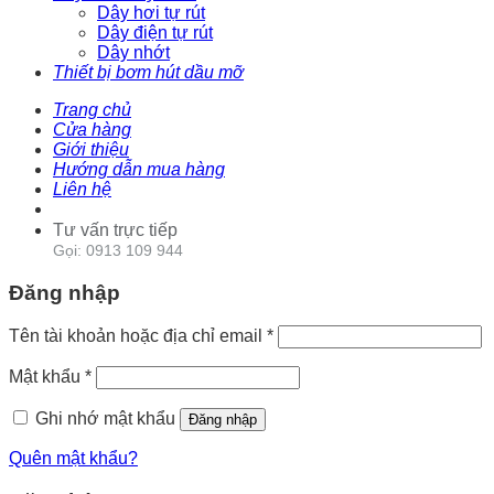
Dây hơi tự rút
Dây điện tự rút
Dây nhớt
Thiết bị bơm hút dầu mỡ
Trang chủ
Cửa hàng
Giới thiệu
Hướng dẫn mua hàng
Liên hệ
Tư vấn trực tiếp
Gọi: 0913 109 944
Đăng nhập
Tên tài khoản hoặc địa chỉ email
*
Mật khẩu
*
Ghi nhớ mật khẩu
Đăng nhập
Quên mật khẩu?