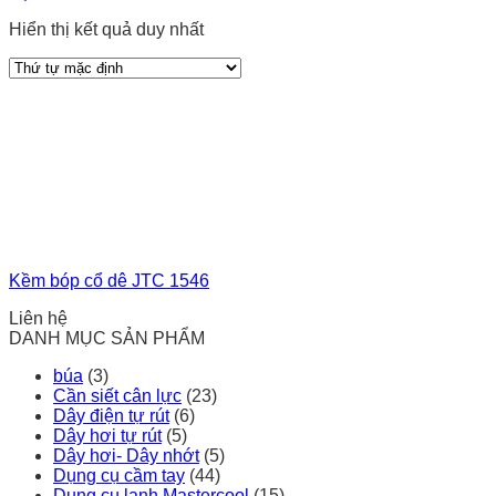
Hiển thị kết quả duy nhất
Kềm bóp cổ dê JTC 1546
Liên hệ
DANH MỤC SẢN PHẨM
búa
(3)
Cần siết cân lực
(23)
Dây điện tự rút
(6)
Dây hơi tự rút
(5)
Dây hơi- Dây nhớt
(5)
Dụng cụ cầm tay
(44)
Dụng cụ lạnh Mastercool
(15)