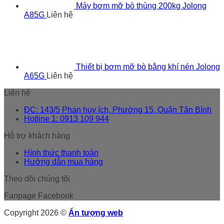
Máy bơm mỡ bò thùng 200kg Jolong
A85G
Liên hệ
Thiết bị bơm mỡ bò bằng khí nén Jolong
A65G
Liên hệ
Liên hệ
ĐC: 143/5 Phan huy ích, Phường 15, Quận Tân Bình
Hotline 1: 0913 109 944
Hỗ trợ khách hàng
Hình thức thanh toán
Hướng dẫn mua hàng
Theo dõi chúng tôi
Fanpage Facebook
Copyright 2026 ©
Ấn tượng web