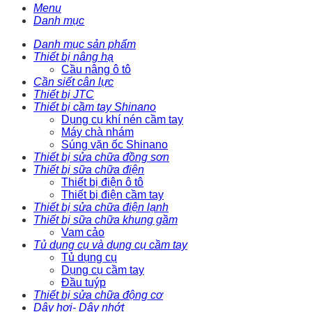
Menu
Danh mục
Danh mục sản phẩm
Thiết bị nâng hạ
Cầu nâng ô tô
Cần siết cân lực
Thiết bị JTC
Thiết bị cầm tay Shinano
Dụng cụ khí nén cầm tay
Máy chà nhám
Súng vặn ốc Shinano
Thiết bị sửa chữa đồng sơn
Thiết bị sữa chữa điện
Thiết bị điện ô tô
Thiết bị điện cầm tay
Thiết bị sửa chữa điện lạnh
Thiết bị sữa chữa khung gầm
Vam cảo
Tủ dụng cụ và dụng cụ cầm tay
Tủ dụng cụ
Dụng cụ cầm tay
Đầu tuýp
Thiết bị sửa chữa động cơ
Dây hơi- Dây nhớt