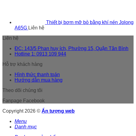
Thiết bị bơm mỡ bò bằng khí nén Jolong
A65G
Liên hệ
Liên hệ
ĐC: 143/5 Phan huy ích, Phường 15, Quận Tân Bình
Hotline 1: 0913 109 944
Hỗ trợ khách hàng
Hình thức thanh toán
Hướng dẫn mua hàng
Theo dõi chúng tôi
Fanpage Facebook
Copyright 2026 ©
Ấn tượng web
Menu
Danh mục