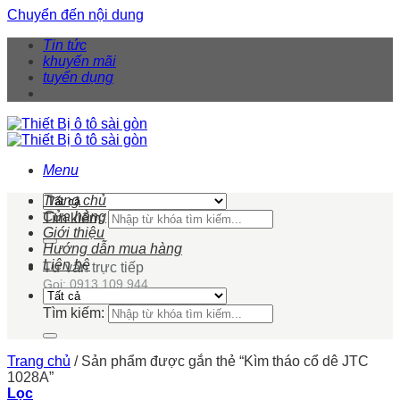
Chuyển đến nội dung
Tin tức
khuyến mãi
tuyển dụng
Menu
Trang chủ
Cửa hàng
Tìm kiếm:
Giới thiệu
Hướng dẫn mua hàng
Liên hệ
Tư vấn trực tiếp
Gọi: 0913 109 944
Tìm kiếm:
Trang chủ
/
Sản phẩm được gắn thẻ “Kìm tháo cổ dê JTC
1028A”
Lọc