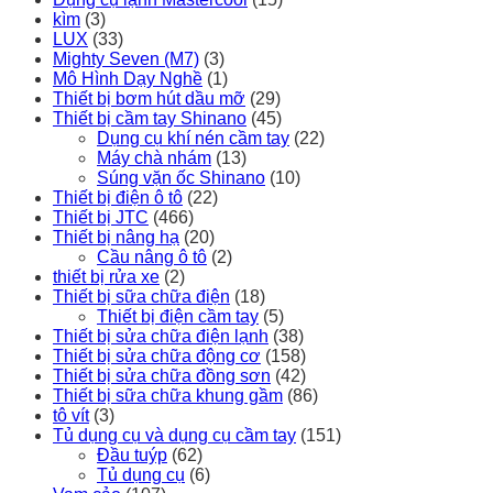
kìm
(3)
LUX
(33)
Mighty Seven (M7)
(3)
Mô Hình Dạy Nghề
(1)
Thiết bị bơm hút dầu mỡ
(29)
Thiết bị cầm tay Shinano
(45)
Dụng cụ khí nén cầm tay
(22)
Máy chà nhám
(13)
Súng vặn ốc Shinano
(10)
Thiết bị điện ô tô
(22)
Thiết bị JTC
(466)
Thiết bị nâng hạ
(20)
Cầu nâng ô tô
(2)
thiết bị rửa xe
(2)
Thiết bị sữa chữa điện
(18)
Thiết bị điện cầm tay
(5)
Thiết bị sửa chữa điện lạnh
(38)
Thiết bị sửa chữa động cơ
(158)
Thiết bị sửa chữa đồng sơn
(42)
Thiết bị sữa chữa khung gầm
(86)
tô vít
(3)
Tủ dụng cụ và dụng cụ cầm tay
(151)
Đầu tuýp
(62)
Tủ dụng cụ
(6)