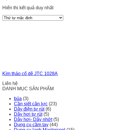
Hiển thị kết quả duy nhất
Kìm tháo cổ dê JTC 1028A
Liên hệ
DANH MỤC SẢN PHẨM
búa
(3)
Cần siết cân lực
(23)
Dây điện tự rút
(6)
Dây hơi tự rút
(5)
Dây hơi- Dây nhớt
(5)
Dụng cụ cầm tay
(44)
Dụng cụ lạnh Mastercool
(15)