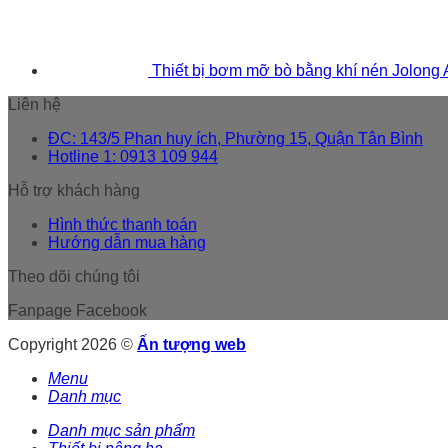
Thiết bị bơm mỡ bò bằng khí nén Jolong
Liên hệ
ĐC: 143/5 Phan huy ích, Phường 15, Quận Tân Bình
Hotline 1: 0913 109 944
Hỗ trợ khách hàng
Hình thức thanh toán
Hướng dẫn mua hàng
Theo dõi chúng tôi
Fanpage Facebook
Copyright 2026 ©
Ấn tượng web
Menu
Danh mục
Danh mục sản phẩm