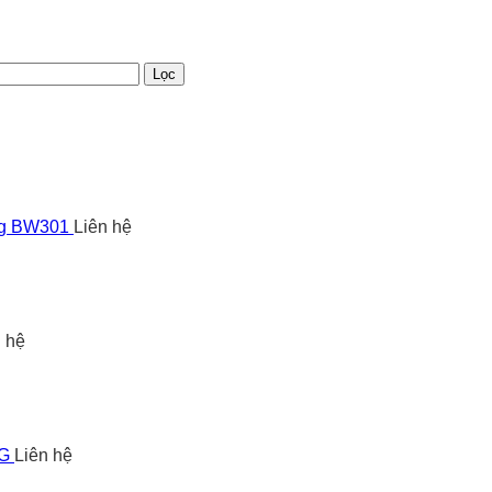
Lọc
ng BW301
Liên hệ
n hệ
5G
Liên hệ