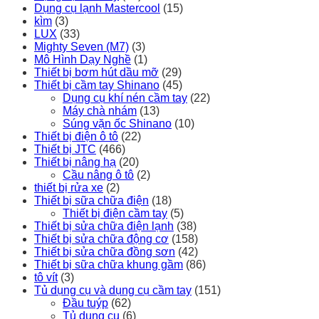
Dụng cụ lạnh Mastercool
(15)
kìm
(3)
LUX
(33)
Mighty Seven (M7)
(3)
Mô Hình Dạy Nghề
(1)
Thiết bị bơm hút dầu mỡ
(29)
Thiết bị cầm tay Shinano
(45)
Dụng cụ khí nén cầm tay
(22)
Máy chà nhám
(13)
Súng vặn ốc Shinano
(10)
Thiết bị điện ô tô
(22)
Thiết bị JTC
(466)
Thiết bị nâng hạ
(20)
Cầu nâng ô tô
(2)
thiết bị rửa xe
(2)
Thiết bị sữa chữa điện
(18)
Thiết bị điện cầm tay
(5)
Thiết bị sửa chữa điện lạnh
(38)
Thiết bị sửa chữa động cơ
(158)
Thiết bị sửa chữa đồng sơn
(42)
Thiết bị sữa chữa khung gầm
(86)
tô vít
(3)
Tủ dụng cụ và dụng cụ cầm tay
(151)
Đầu tuýp
(62)
Tủ dụng cụ
(6)