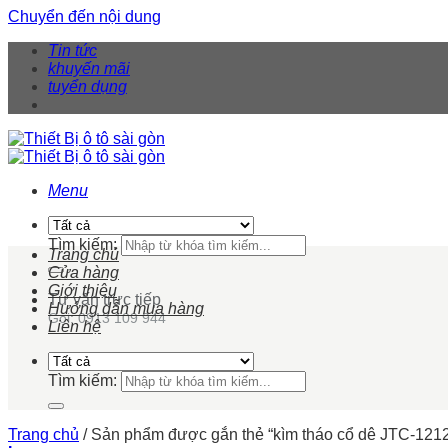
Chuyển đến nội dung
Tin tức
khuyến mãi
tuyển dụng
Menu
Tìm kiếm:
Trang chủ
Cửa hàng
Giới thiệu
Tư vấn trực tiếp
Hướng dẫn mua hàng
Gọi: 0913 109 944
Liên hệ
Tìm kiếm:
Trang chủ
/
Sản phẩm được gắn thẻ “kìm tháo cổ dê JTC-121