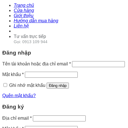
Trang chủ
Cửa hàng
Giới thiệu
Hướng dẫn mua hàng
Liên hệ
Tư vấn trực tiếp
Gọi: 0913 109 944
Đăng nhập
Tên tài khoản hoặc địa chỉ email
*
Mật khẩu
*
Ghi nhớ mật khẩu
Đăng nhập
Quên mật khẩu?
Đăng ký
Địa chỉ email
*