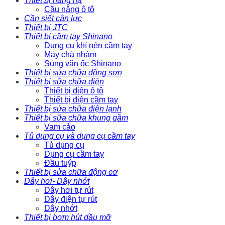
Thiết bị nâng hạ
Cầu nâng ô tô
Cần siết cân lực
Thiết bị JTC
Thiết bị cầm tay Shinano
Dụng cụ khí nén cầm tay
Máy chà nhám
Súng vặn ốc Shinano
Thiết bị sửa chữa đồng sơn
Thiết bị sữa chữa điện
Thiết bị điện ô tô
Thiết bị điện cầm tay
Thiết bị sửa chữa điện lạnh
Thiết bị sữa chữa khung gầm
Vam cảo
Tủ dụng cụ và dụng cụ cầm tay
Tủ dụng cụ
Dụng cụ cầm tay
Đầu tuýp
Thiết bị sửa chữa động cơ
Dây hơi- Dây nhớt
Dây hơi tự rút
Dây điện tự rút
Dây nhớt
Thiết bị bơm hút dầu mỡ