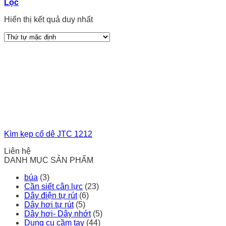
Lọc
Hiển thị kết quả duy nhất
Kìm kẹp cổ dê JTC 1212
Liên hệ
DANH MỤC SẢN PHẨM
búa
(3)
Cần siết cân lực
(23)
Dây điện tự rút
(6)
Dây hơi tự rút
(5)
Dây hơi- Dây nhớt
(5)
Dụng cụ cầm tay
(44)