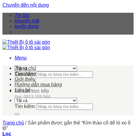
Chuyển đến nội dung
Tin tức
khuyến mãi
tuyển dụng
Menu
Trang chủ
Cửa hàng
Tìm kiếm:
Giới thiệu
Hướng dẫn mua hàng
Liên hệ
Tư vấn trực tiếp
Gọi: 0913 109 944
Tìm kiếm:
Trang chủ
/
Sản phẩm được gắn thẻ “Kìm tháo cổ dê lò xo ô
tô”
Lọc