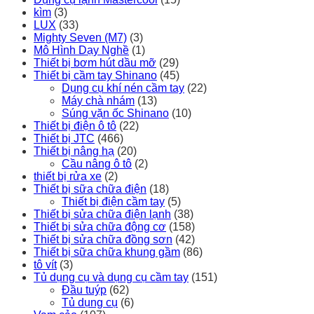
kìm
(3)
LUX
(33)
Mighty Seven (M7)
(3)
Mô Hình Dạy Nghề
(1)
Thiết bị bơm hút dầu mỡ
(29)
Thiết bị cầm tay Shinano
(45)
Dụng cụ khí nén cầm tay
(22)
Máy chà nhám
(13)
Súng vặn ốc Shinano
(10)
Thiết bị điện ô tô
(22)
Thiết bị JTC
(466)
Thiết bị nâng hạ
(20)
Cầu nâng ô tô
(2)
thiết bị rửa xe
(2)
Thiết bị sữa chữa điện
(18)
Thiết bị điện cầm tay
(5)
Thiết bị sửa chữa điện lạnh
(38)
Thiết bị sửa chữa động cơ
(158)
Thiết bị sửa chữa đồng sơn
(42)
Thiết bị sữa chữa khung gầm
(86)
tô vít
(3)
Tủ dụng cụ và dụng cụ cầm tay
(151)
Đầu tuýp
(62)
Tủ dụng cụ
(6)