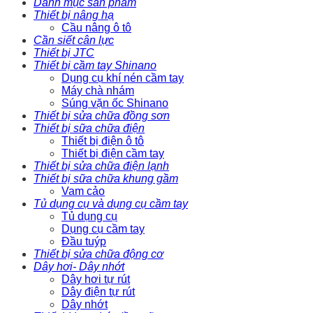
Danh mục sản phẩm
Thiết bị nâng hạ
Cầu nâng ô tô
Cần siết cân lực
Thiết bị JTC
Thiết bị cầm tay Shinano
Dụng cụ khí nén cầm tay
Máy chà nhám
Súng vặn ốc Shinano
Thiết bị sửa chữa đồng sơn
Thiết bị sữa chữa điện
Thiết bị điện ô tô
Thiết bị điện cầm tay
Thiết bị sửa chữa điện lạnh
Thiết bị sữa chữa khung gầm
Vam cảo
Tủ dụng cụ và dụng cụ cầm tay
Tủ dụng cụ
Dụng cụ cầm tay
Đầu tuýp
Thiết bị sửa chữa động cơ
Dây hơi- Dây nhớt
Dây hơi tự rút
Dây điện tự rút
Dây nhớt