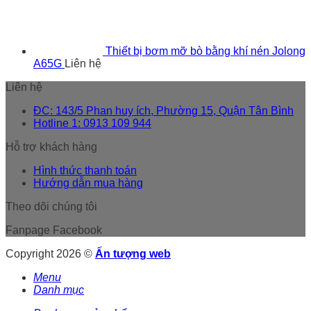
Thiết bị bơm mỡ bò bằng khí nén Jolong
A65G
Liên hệ
Liên hệ
ĐC: 143/5 Phan huy ích, Phường 15, Quận Tân Bình
Hotline 1: 0913 109 944
Hỗ trợ khách hàng
Hình thức thanh toán
Hướng dẫn mua hàng
Theo dõi chúng tôi
Fanpage Facebook
Copyright 2026 ©
Ấn tượng web
Menu
Danh mục