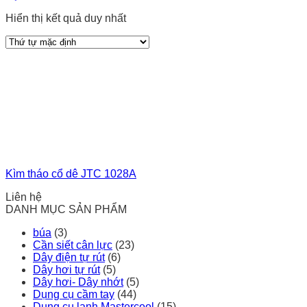
Hiển thị kết quả duy nhất
Kìm tháo cổ dê JTC 1028A
Liên hệ
DANH MỤC SẢN PHẨM
búa
(3)
Cần siết cân lực
(23)
Dây điện tự rút
(6)
Dây hơi tự rút
(5)
Dây hơi- Dây nhớt
(5)
Dụng cụ cầm tay
(44)
Dụng cụ lạnh Mastercool
(15)