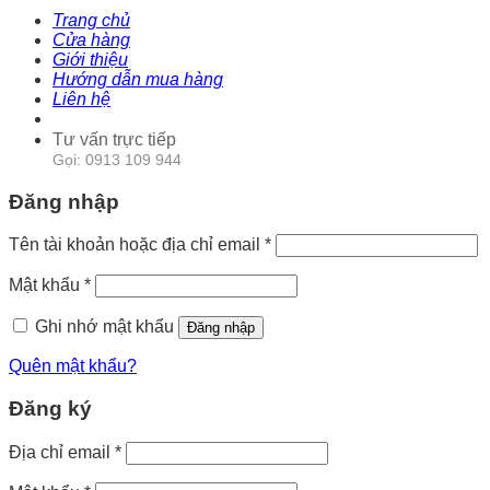
Trang chủ
Cửa hàng
Giới thiệu
Hướng dẫn mua hàng
Liên hệ
Tư vấn trực tiếp
Gọi: 0913 109 944
Đăng nhập
Tên tài khoản hoặc địa chỉ email
*
Mật khẩu
*
Ghi nhớ mật khẩu
Đăng nhập
Quên mật khẩu?
Đăng ký
Địa chỉ email
*