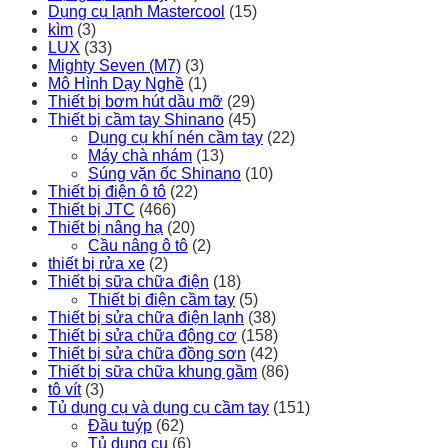
Dụng cụ lạnh Mastercool
(15)
kìm
(3)
LUX
(33)
Mighty Seven (M7)
(3)
Mô Hình Dạy Nghề
(1)
Thiết bị bơm hút dầu mỡ
(29)
Thiết bị cầm tay Shinano
(45)
Dụng cụ khí nén cầm tay
(22)
Máy chà nhám
(13)
Súng vặn ốc Shinano
(10)
Thiết bị điện ô tô
(22)
Thiết bị JTC
(466)
Thiết bị nâng hạ
(20)
Cầu nâng ô tô
(2)
thiết bị rửa xe
(2)
Thiết bị sữa chữa điện
(18)
Thiết bị điện cầm tay
(5)
Thiết bị sửa chữa điện lạnh
(38)
Thiết bị sửa chữa động cơ
(158)
Thiết bị sửa chữa đồng sơn
(42)
Thiết bị sữa chữa khung gầm
(86)
tô vít
(3)
Tủ dụng cụ và dụng cụ cầm tay
(151)
Đầu tuýp
(62)
Tủ dụng cụ
(6)