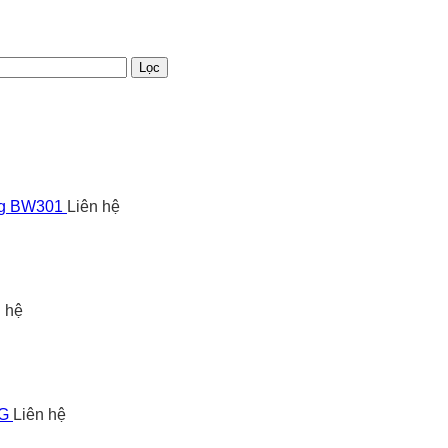
Lọc
ng BW301
Liên hệ
n hệ
5G
Liên hệ