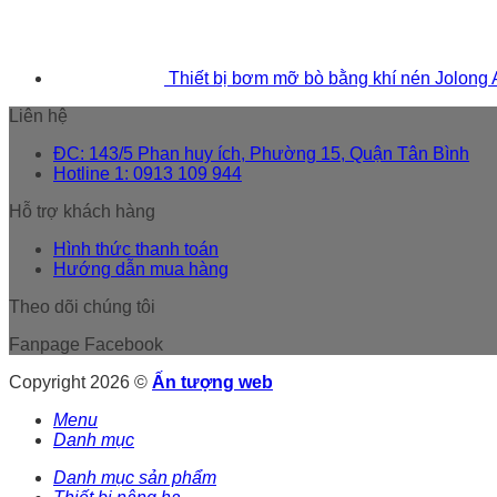
Thiết bị bơm mỡ bò bằng khí nén Jolong
Liên hệ
ĐC: 143/5 Phan huy ích, Phường 15, Quận Tân Bình
Hotline 1: 0913 109 944
Hỗ trợ khách hàng
Hình thức thanh toán
Hướng dẫn mua hàng
Theo dõi chúng tôi
Fanpage Facebook
Copyright 2026 ©
Ấn tượng web
Menu
Danh mục
Danh mục sản phẩm