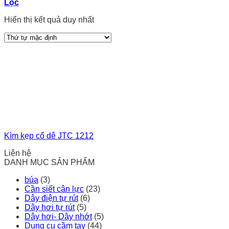
Lọc
Hiển thị kết quả duy nhất
Kìm kẹp cổ dê JTC 1212
Liên hệ
DANH MỤC SẢN PHẨM
búa
(3)
Cần siết cân lực
(23)
Dây điện tự rút
(6)
Dây hơi tự rút
(5)
Dây hơi- Dây nhớt
(5)
Dụng cụ cầm tay
(44)