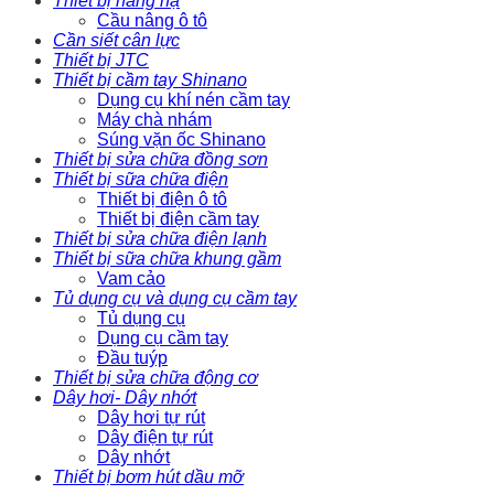
Thiết bị nâng hạ
Cầu nâng ô tô
Cần siết cân lực
Thiết bị JTC
Thiết bị cầm tay Shinano
Dụng cụ khí nén cầm tay
Máy chà nhám
Súng vặn ốc Shinano
Thiết bị sửa chữa đồng sơn
Thiết bị sữa chữa điện
Thiết bị điện ô tô
Thiết bị điện cầm tay
Thiết bị sửa chữa điện lạnh
Thiết bị sữa chữa khung gầm
Vam cảo
Tủ dụng cụ và dụng cụ cầm tay
Tủ dụng cụ
Dụng cụ cầm tay
Đầu tuýp
Thiết bị sửa chữa động cơ
Dây hơi- Dây nhớt
Dây hơi tự rút
Dây điện tự rút
Dây nhớt
Thiết bị bơm hút dầu mỡ