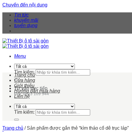
Chuyển đến nội dung
Tin tức
khuyến mãi
tuyển dụng
Menu
Tìm kiếm:
Trang chủ
Cửa hàng
Giới thiệu
Tư vấn trực tiếp
Hướng dẫn mua hàng
Gọi: 0913 109 944
Liên hệ
Tìm kiếm:
Trang chủ
/
Sản phẩm được gắn thẻ “kìm tháo cổ dê trục láp”