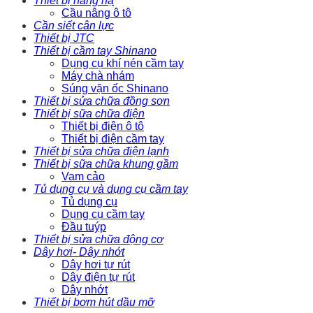
Thiết bị nâng hạ
Cầu nâng ô tô
Cần siết cân lực
Thiết bị JTC
Thiết bị cầm tay Shinano
Dụng cụ khí nén cầm tay
Máy chà nhám
Súng vặn ốc Shinano
Thiết bị sửa chữa đồng sơn
Thiết bị sữa chữa điện
Thiết bị điện ô tô
Thiết bị điện cầm tay
Thiết bị sửa chữa điện lạnh
Thiết bị sữa chữa khung gầm
Vam cảo
Tủ dụng cụ và dụng cụ cầm tay
Tủ dụng cụ
Dụng cụ cầm tay
Đầu tuýp
Thiết bị sửa chữa động cơ
Dây hơi- Dây nhớt
Dây hơi tự rút
Dây điện tự rút
Dây nhớt
Thiết bị bơm hút dầu mỡ