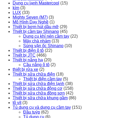
Dụng cụ lạnh Mastercool
(15)
kìm
(3)
LUX
(33)
Mighty Seven (M7)
(3)
Mô Hình Dạy Nghề
(1)
Thiết bị bơm hút dầu mỡ
(29)
Thiết bị cầm tay Shinano
(45)
Dụng cụ khí nén cầm tay
(22)
Máy chà nhám
(13)
Súng vặn ốc Shinano
(10)
Thiết bị điện ô tô
(22)
Thiết bị JTC
(466)
Thiết bị nâng hạ
(20)
Cầu nâng ô tô
(2)
thiết bị rửa xe
(2)
Thiết bị sữa chữa điện
(18)
Thiết bị điện cầm tay
(5)
Thiết bị sửa chữa điện lạnh
(38)
Thiết bị sửa chữa động cơ
(158)
Thiết bị sửa chữa đồng sơn
(42)
Thiết bị sữa chữa khung gầm
(86)
tô vít
(3)
Tủ dụng cụ và dụng cụ cầm tay
(151)
Đầu tuýp
(62)
Tủ dụng cụ
(6)