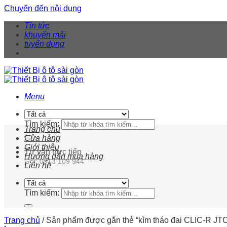
Chuyển đến nội dung
Tin tức
khuyến mãi
tuyển dụng
Menu
Tìm kiếm:
Trang chủ
Cửa hàng
Giới thiệu
Tư vấn trực tiếp
Hướng dẫn mua hàng
Gọi: 0913 109 944
Liên hệ
Tìm kiếm:
Trang chủ
/
Sản phẩm được gắn thẻ “kìm tháo đai CLIC-R JT