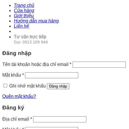
Trang chủ
Cửa hàng
Giới thiệu
Hướng dẫn mua hàng
Liên hệ
Tư vấn trực tiếp
Gọi: 0913 109 944
Đăng nhập
Tên tài khoản hoặc địa chỉ email
*
Mật khẩu
*
Ghi nhớ mật khẩu
Đăng nhập
Quên mật khẩu?
Đăng ký
Địa chỉ email
*