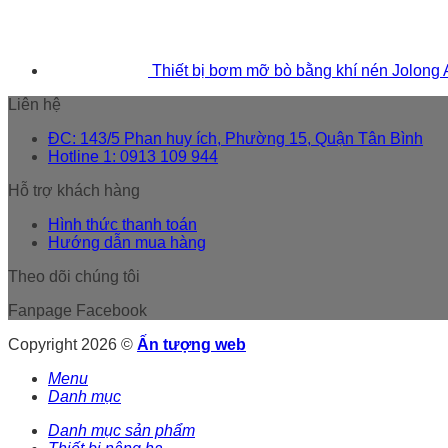
Thiết bị bơm mỡ bò bằng khí nén Jolong
Liên hệ
ĐC: 143/5 Phan huy ích, Phường 15, Quận Tân Bình
Hotline 1: 0913 109 944
Hỗ trợ khách hàng
Hình thức thanh toán
Hướng dẫn mua hàng
Theo dõi chúng tôi
Fanpage Facebook
Copyright 2026 ©
Ấn tượng web
Menu
Danh mục
Danh mục sản phẩm