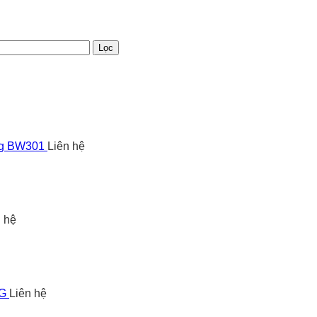
Lọc
ng BW301
Liên hệ
n hệ
5G
Liên hệ