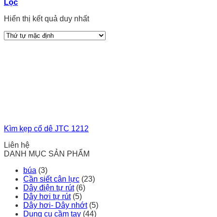
Lọc
Hiển thị kết quả duy nhất
Kìm kẹp cổ dê JTC 1212
Liên hệ
DANH MỤC SẢN PHẨM
búa
(3)
Cần siết cân lực
(23)
Dây điện tự rút
(6)
Dây hơi tự rút
(5)
Dây hơi- Dây nhớt
(5)
Dụng cụ cầm tay
(44)