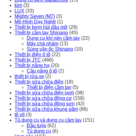
kìm
(3)
LUX
(33)
Mighty Seven (M7)
(3)
Mô Hình Dạy Nghề
(1)
Thiết bị bơm hút dầu mỡ
(29)
Thiết bị cầm tay Shinano
(45)
Dụng cụ khí nén cầm tay
(22)
Máy chà nhám
(13)
Súng vặn ốc Shinano
(10)
Thiết bị điện ô tô
(22)
Thiết bị JTC
(466)
Thiết bị nâng hạ
(20)
Cầu nâng ô tô
(2)
thiết bị rửa xe
(2)
Thiết bị sữa chữa điện
(18)
Thiết bị điện cầm tay
(5)
Thiết bị sửa chữa điện lạnh
(38)
Thiết bị sửa chữa động cơ
(158)
Thiết bị sửa chữa đồng sơn
(42)
Thiết bị sữa chữa khung gầm
(86)
tô vít
(3)
Tủ dụng cụ và dụng cụ cầm tay
(151)
Đầu tuýp
(62)
Tủ dụng cụ
(6)