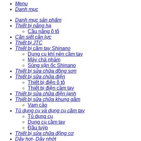
Menu
Danh mục
Danh mục sản phẩm
Thiết bị nâng hạ
Cầu nâng ô tô
Cần siết cân lực
Thiết bị JTC
Thiết bị cầm tay Shinano
Dụng cụ khí nén cầm tay
Máy chà nhám
Súng vặn ốc Shinano
Thiết bị sửa chữa đồng sơn
Thiết bị sữa chữa điện
Thiết bị điện ô tô
Thiết bị điện cầm tay
Thiết bị sửa chữa điện lạnh
Thiết bị sữa chữa khung gầm
Vam cảo
Tủ dụng cụ và dụng cụ cầm tay
Tủ dụng cụ
Dụng cụ cầm tay
Đầu tuýp
Thiết bị sửa chữa động cơ
Dây hơi- Dây nhớt