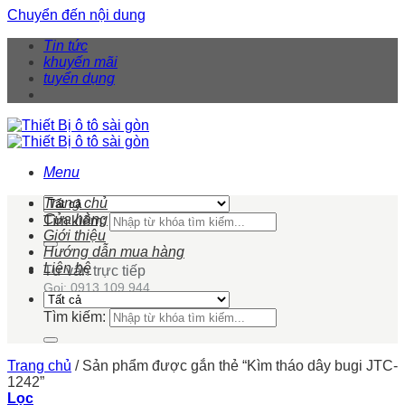
Chuyển đến nội dung
Tin tức
khuyến mãi
tuyển dụng
Menu
Trang chủ
Cửa hàng
Tìm kiếm:
Giới thiệu
Hướng dẫn mua hàng
Liên hệ
Tư vấn trực tiếp
Gọi: 0913 109 944
Tìm kiếm:
Trang chủ
/
Sản phẩm được gắn thẻ “Kìm tháo dây bugi JTC-
1242”
Lọc