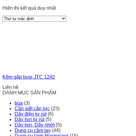
Hiển thị kết quả duy nhất
Kềm gắp bugi JTC 1242
Liên hệ
DANH MỤC SẢN PHẨM
búa
(3)
Cần siết cân lực
(23)
Dây điện tự rút
(6)
Dây hơi tự rút
(5)
Dây hơi- Dây nhớt
(5)
Dụng cụ cầm tay
(44)
Dụng cụ lạnh Mastercool
(15)