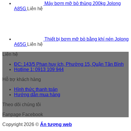
Máy bơm mỡ bò thùng 200kg Jolong
A85G
Liên hệ
Thiết bị bơm mỡ bò bằng khí nén Jolong
A65G
Liên hệ
Liên hệ
ĐC: 143/5 Phan huy ích, Phường 15, Quận Tân Bình
Hotline 1: 0913 109 944
Hỗ trợ khách hàng
Hình thức thanh toán
Hướng dẫn mua hàng
Theo dõi chúng tôi
Fanpage Facebook
Copyright 2026 ©
Ấn tượng web