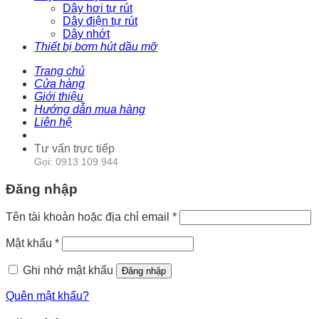
Dây hơi tự rút
Dây điện tự rút
Dây nhớt
Thiết bị bơm hút dầu mỡ
Trang chủ
Cửa hàng
Giới thiệu
Hướng dẫn mua hàng
Liên hệ
Tư vấn trực tiếp
Gọi: 0913 109 944
Đăng nhập
Tên tài khoản hoặc địa chỉ email
*
Mật khẩu
*
Ghi nhớ mật khẩu
Đăng nhập
Quên mật khẩu?