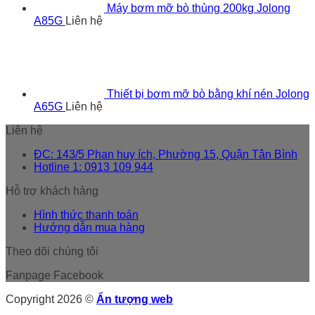
Máy bơm mỡ bò thùng 200kg Jolong
A85G
Liên hệ
Thiết bị bơm mỡ bò bằng khí nén Jolong
A65G
Liên hệ
Liên hệ
ĐC: 143/5 Phan huy ích, Phường 15, Quận Tân Bình
Hotline 1: 0913 109 944
Hỗ trợ khách hàng
Hình thức thanh toán
Hướng dẫn mua hàng
Theo dõi chúng tôi
Fanpage Facebook
Copyright 2026 ©
Ấn tượng web