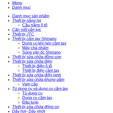
Menu
Danh mục
Danh mục sản phẩm
Thiết bị nâng hạ
Cầu nâng ô tô
Cần siết cân lực
Thiết bị JTC
Thiết bị cầm tay Shinano
Dụng cụ khí nén cầm tay
Máy chà nhám
Súng vặn ốc Shinano
Thiết bị sửa chữa đồng sơn
Thiết bị sữa chữa điện
Thiết bị điện ô tô
Thiết bị điện cầm tay
Thiết bị sửa chữa điện lạnh
Thiết bị sữa chữa khung gầm
Vam cảo
Tủ dụng cụ và dụng cụ cầm tay
Tủ dụng cụ
Dụng cụ cầm tay
Đầu tuýp
Thiết bị sửa chữa động cơ
Dây hơi- Dây nhớt