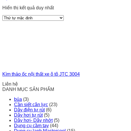
Hiển thị kết quả duy nhất
Kìm tháo ốc nội thất xe ô tô JTC 3004
Liên hệ
DANH MỤC SẢN PHẨM
búa
(3)
Cần siết cân lực
(23)
Dây điện tự rút
(6)
Dây hơi tự rút
(5)
Dây hơi- Dây nhớt
(5)
Dụng cụ cầm tay
(44)
Dụng cụ lạnh Mastercool
(15)