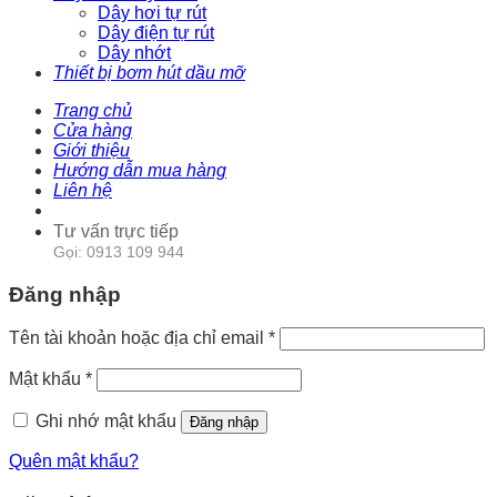
Dây hơi tự rút
Dây điện tự rút
Dây nhớt
Thiết bị bơm hút dầu mỡ
Trang chủ
Cửa hàng
Giới thiệu
Hướng dẫn mua hàng
Liên hệ
Tư vấn trực tiếp
Gọi: 0913 109 944
Đăng nhập
Tên tài khoản hoặc địa chỉ email
*
Mật khẩu
*
Ghi nhớ mật khẩu
Đăng nhập
Quên mật khẩu?