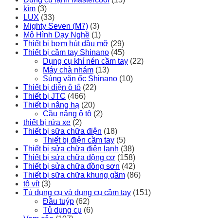
kìm
(3)
LUX
(33)
Mighty Seven (M7)
(3)
Mô Hình Dạy Nghề
(1)
Thiết bị bơm hút dầu mỡ
(29)
Thiết bị cầm tay Shinano
(45)
Dụng cụ khí nén cầm tay
(22)
Máy chà nhám
(13)
Súng vặn ốc Shinano
(10)
Thiết bị điện ô tô
(22)
Thiết bị JTC
(466)
Thiết bị nâng hạ
(20)
Cầu nâng ô tô
(2)
thiết bị rửa xe
(2)
Thiết bị sữa chữa điện
(18)
Thiết bị điện cầm tay
(5)
Thiết bị sửa chữa điện lạnh
(38)
Thiết bị sửa chữa động cơ
(158)
Thiết bị sửa chữa đồng sơn
(42)
Thiết bị sữa chữa khung gầm
(86)
tô vít
(3)
Tủ dụng cụ và dụng cụ cầm tay
(151)
Đầu tuýp
(62)
Tủ dụng cụ
(6)