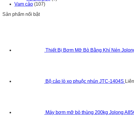
Vam cảo
(107)
Sản phẩm nổi bật
Thiết Bị Bơm Mỡ Bò Bằng Khí Nén Jolo
Bộ cảo lò xo phuộc nhún JTC-1404S
Liê
Máy bơm mỡ bò thùng 200kg Jolong A8