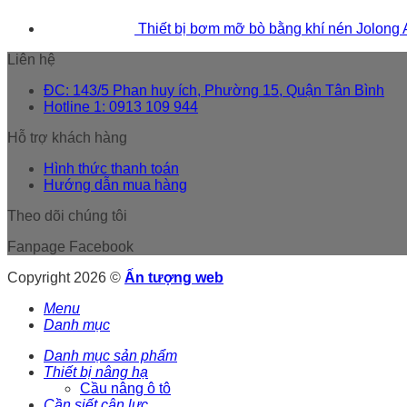
Thiết bị bơm mỡ bò bằng khí nén Jolong
Liên hệ
ĐC: 143/5 Phan huy ích, Phường 15, Quận Tân Bình
Hotline 1: 0913 109 944
Hỗ trợ khách hàng
Hình thức thanh toán
Hướng dẫn mua hàng
Theo dõi chúng tôi
Fanpage Facebook
Copyright 2026 ©
Ấn tượng web
Menu
Danh mục
Danh mục sản phẩm
Thiết bị nâng hạ
Cầu nâng ô tô
Cần siết cân lực