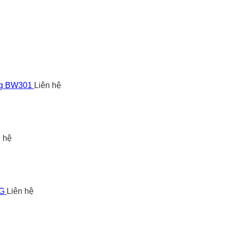
ng BW301
Liên hệ
n hệ
5G
Liên hệ