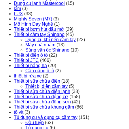
Dụng cụ lạnh Mastercool
(15)
kìm
(3)
LUX
(33)
Mighty Seven (M7)
(3)
Mô Hình Dạy Nghề
(1)
Thiết bị bơm hút dầu mỡ
(29)
Thiết bị cầm tay Shinano
(45)
Dụng cụ khí nén cầm tay
(22)
Máy chà nhám
(13)
Súng vặn ốc Shinano
(10)
Thiết bị điện ô tô
(22)
Thiết bị JTC
(466)
Thiết bị nâng hạ
(20)
Cầu nâng ô tô
(2)
thiết bị rửa xe
(2)
Thiết bị sữa chữa điện
(18)
Thiết bị điện cầm tay
(5)
Thiết bị sửa chữa điện lạnh
(38)
Thiết bị sửa chữa động cơ
(158)
Thiết bị sửa chữa đồng sơn
(42)
Thiết bị sữa chữa khung gầm
(86)
tô vít
(3)
Tủ dụng cụ và dụng cụ cầm tay
(151)
Đầu tuýp
(62)
Tủ dụng cụ
(6)