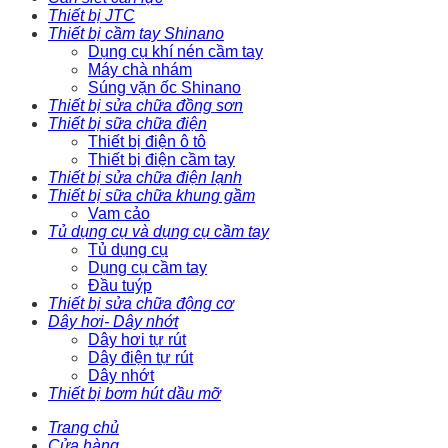
Thiết bị JTC
Thiết bị cầm tay Shinano
Dụng cụ khí nén cầm tay
Máy chà nhám
Súng vặn ốc Shinano
Thiết bị sửa chữa đồng sơn
Thiết bị sữa chữa điện
Thiết bị điện ô tô
Thiết bị điện cầm tay
Thiết bị sửa chữa điện lạnh
Thiết bị sữa chữa khung gầm
Vam cảo
Tủ dụng cụ và dụng cụ cầm tay
Tủ dụng cụ
Dụng cụ cầm tay
Đầu tuýp
Thiết bị sửa chữa động cơ
Dây hơi- Dây nhớt
Dây hơi tự rút
Dây điện tự rút
Dây nhớt
Thiết bị bơm hút dầu mỡ
Trang chủ
Cửa hàng