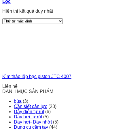
Lọc
Hiển thị kết quả duy nhất
Kìm tháo lắp bạc piston JTC 4007
Liên hệ
DANH MỤC SẢN PHẨM
búa
(3)
Cần siết cân lực
(23)
Dây điện tự rút
(6)
Dây hơi tự rút
(5)
Dây hơi- Dây nhớt
(5)
Dụng cụ cầm tay
(44)