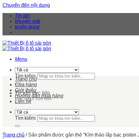
Chuyển đến nội dung
Tin tức
khuyến mãi
tuyển dụng
Menu
Tìm kiếm:
Trang chủ
Cửa hàng
Giới thiệu
Tư vấn trực tiếp
Hướng dẫn mua hàng
Gọi: 0913 109 944
Liên hệ
Tìm kiếm:
Trang chủ
/
Sản phẩm được gắn thẻ “Kìm tháo lắp bạc piston