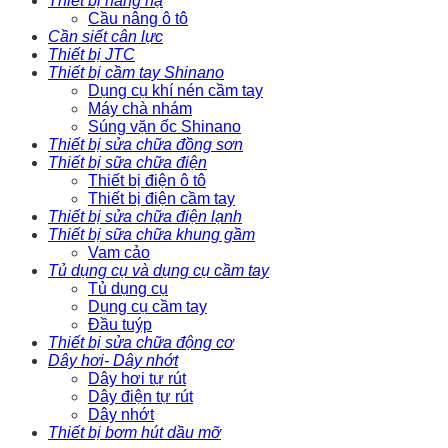
Thiết bị nâng hạ
Cầu nâng ô tô
Cần siết cân lực
Thiết bị JTC
Thiết bị cầm tay Shinano
Dụng cụ khí nén cầm tay
Máy chà nhám
Súng vặn ốc Shinano
Thiết bị sửa chữa đồng sơn
Thiết bị sữa chữa điện
Thiết bị điện ô tô
Thiết bị điện cầm tay
Thiết bị sửa chữa điện lạnh
Thiết bị sữa chữa khung gầm
Vam cảo
Tủ dụng cụ và dụng cụ cầm tay
Tủ dụng cụ
Dụng cụ cầm tay
Đầu tuýp
Thiết bị sửa chữa động cơ
Dây hơi- Dây nhớt
Dây hơi tự rút
Dây điện tự rút
Dây nhớt
Thiết bị bơm hút dầu mỡ