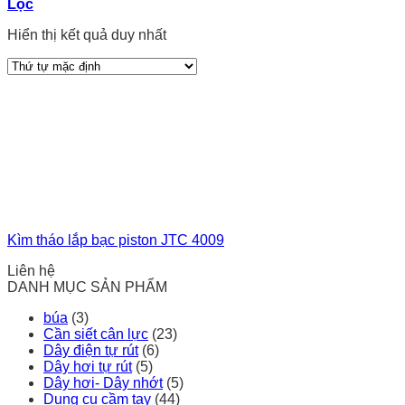
Lọc
Hiển thị kết quả duy nhất
Kìm tháo lắp bạc piston JTC 4009
Liên hệ
DANH MỤC SẢN PHẨM
búa
(3)
Cần siết cân lực
(23)
Dây điện tự rút
(6)
Dây hơi tự rút
(5)
Dây hơi- Dây nhớt
(5)
Dụng cụ cầm tay
(44)