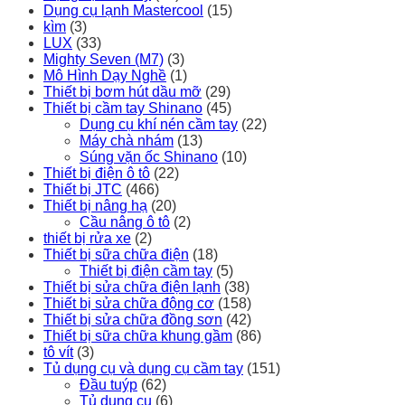
Dụng cụ lạnh Mastercool
(15)
kìm
(3)
LUX
(33)
Mighty Seven (M7)
(3)
Mô Hình Dạy Nghề
(1)
Thiết bị bơm hút dầu mỡ
(29)
Thiết bị cầm tay Shinano
(45)
Dụng cụ khí nén cầm tay
(22)
Máy chà nhám
(13)
Súng vặn ốc Shinano
(10)
Thiết bị điện ô tô
(22)
Thiết bị JTC
(466)
Thiết bị nâng hạ
(20)
Cầu nâng ô tô
(2)
thiết bị rửa xe
(2)
Thiết bị sữa chữa điện
(18)
Thiết bị điện cầm tay
(5)
Thiết bị sửa chữa điện lạnh
(38)
Thiết bị sửa chữa động cơ
(158)
Thiết bị sửa chữa đồng sơn
(42)
Thiết bị sữa chữa khung gầm
(86)
tô vít
(3)
Tủ dụng cụ và dụng cụ cầm tay
(151)
Đầu tuýp
(62)
Tủ dụng cụ
(6)