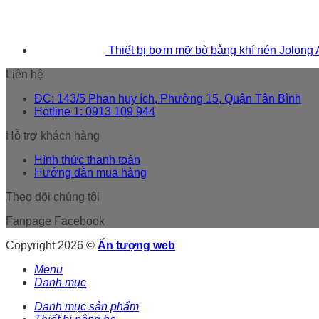
Thiết bị bơm mỡ bò bằng khí nén Jolong
Liên hệ
ĐC: 143/5 Phan huy ích, Phường 15, Quận Tân Bình
Hotline 1: 0913 109 944
Hỗ trợ khách hàng
Hình thức thanh toán
Hướng dẫn mua hàng
Theo dõi chúng tôi
Fanpage Facebook
Copyright 2026 ©
Ấn tượng web
Menu
Danh mục
Danh mục sản phẩm