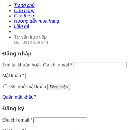
Trang chủ
Cửa hàng
Giới thiệu
Hướng dẫn mua hàng
Liên hệ
Tư vấn trực tiếp
Gọi: 0913 109 944
Đăng nhập
Tên tài khoản hoặc địa chỉ email
*
Mật khẩu
*
Ghi nhớ mật khẩu
Đăng nhập
Quên mật khẩu?
Đăng ký
Địa chỉ email
*