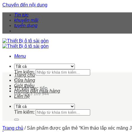
Chuyển đến nội dung
Tin tức
khuyến mãi
tuyển dụng
Menu
Tìm kiếm:
Trang chủ
Cửa hàng
Giới thiệu
Tư vấn trực tiếp
Hướng dẫn mua hàng
Gọi: 0913 109 944
Liên hệ
Tìm kiếm:
Trang chủ
/
Sản phẩm được gắn thẻ “Kìm tháo lắp xéc măng 