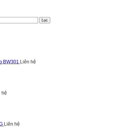
Lọc
ng BW301
Liên hệ
n hệ
5G
Liên hệ