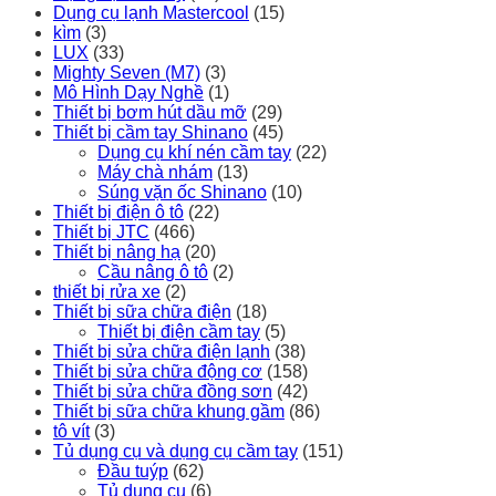
Dụng cụ lạnh Mastercool
(15)
kìm
(3)
LUX
(33)
Mighty Seven (M7)
(3)
Mô Hình Dạy Nghề
(1)
Thiết bị bơm hút dầu mỡ
(29)
Thiết bị cầm tay Shinano
(45)
Dụng cụ khí nén cầm tay
(22)
Máy chà nhám
(13)
Súng vặn ốc Shinano
(10)
Thiết bị điện ô tô
(22)
Thiết bị JTC
(466)
Thiết bị nâng hạ
(20)
Cầu nâng ô tô
(2)
thiết bị rửa xe
(2)
Thiết bị sữa chữa điện
(18)
Thiết bị điện cầm tay
(5)
Thiết bị sửa chữa điện lạnh
(38)
Thiết bị sửa chữa động cơ
(158)
Thiết bị sửa chữa đồng sơn
(42)
Thiết bị sữa chữa khung gầm
(86)
tô vít
(3)
Tủ dụng cụ và dụng cụ cầm tay
(151)
Đầu tuýp
(62)
Tủ dụng cụ
(6)