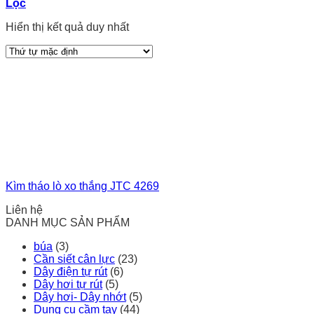
Lọc
Hiển thị kết quả duy nhất
Kìm tháo lò xo thắng JTC 4269
Liên hệ
DANH MỤC SẢN PHẨM
búa
(3)
Cần siết cân lực
(23)
Dây điện tự rút
(6)
Dây hơi tự rút
(5)
Dây hơi- Dây nhớt
(5)
Dụng cụ cầm tay
(44)