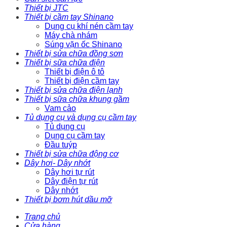
Thiết bị JTC
Thiết bị cầm tay Shinano
Dụng cụ khí nén cầm tay
Máy chà nhám
Súng vặn ốc Shinano
Thiết bị sửa chữa đồng sơn
Thiết bị sữa chữa điện
Thiết bị điện ô tô
Thiết bị điện cầm tay
Thiết bị sửa chữa điện lạnh
Thiết bị sữa chữa khung gầm
Vam cảo
Tủ dụng cụ và dụng cụ cầm tay
Tủ dụng cụ
Dụng cụ cầm tay
Đầu tuýp
Thiết bị sửa chữa động cơ
Dây hơi- Dây nhớt
Dây hơi tự rút
Dây điện tự rút
Dây nhớt
Thiết bị bơm hút dầu mỡ
Trang chủ
Cửa hàng