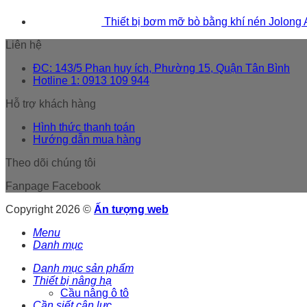
Thiết bị bơm mỡ bò bằng khí nén Jolong
Liên hệ
ĐC: 143/5 Phan huy ích, Phường 15, Quận Tân Bình
Hotline 1: 0913 109 944
Hỗ trợ khách hàng
Hình thức thanh toán
Hướng dẫn mua hàng
Theo dõi chúng tôi
Fanpage Facebook
Copyright 2026 ©
Ấn tượng web
Menu
Danh mục
Danh mục sản phẩm
Thiết bị nâng hạ
Cầu nâng ô tô
Cần siết cân lực