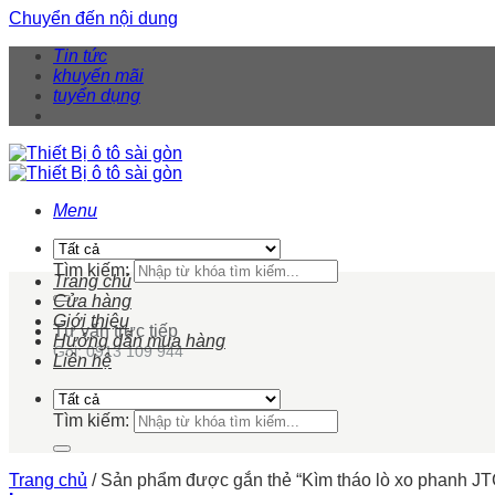
Chuyển đến nội dung
Tin tức
khuyến mãi
tuyển dụng
Menu
Tìm kiếm:
Trang chủ
Cửa hàng
Giới thiệu
Tư vấn trực tiếp
Hướng dẫn mua hàng
Gọi: 0913 109 944
Liên hệ
Tìm kiếm:
Trang chủ
/
Sản phẩm được gắn thẻ “Kìm tháo lò xo phanh J