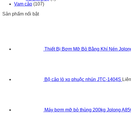
Vam cảo
(107)
Sản phẩm nổi bật
Thiết Bị Bơm Mỡ Bò Bằng Khí Nén Jolo
Bộ cảo lò xo phuộc nhún JTC-1404S
Liê
Máy bơm mỡ bò thùng 200kg Jolong A8