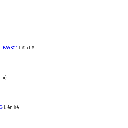
ng BW301
Liên hệ
n hệ
5G
Liên hệ