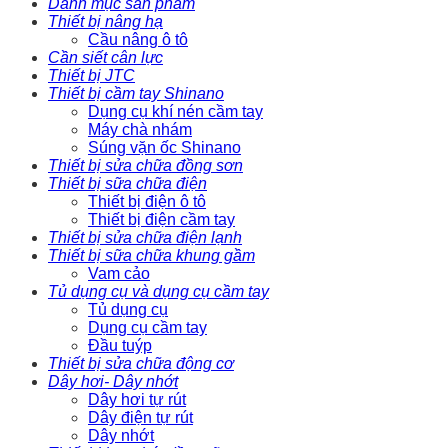
Danh mục sản phẩm
Thiết bị nâng hạ
Cầu nâng ô tô
Cần siết cân lực
Thiết bị JTC
Thiết bị cầm tay Shinano
Dụng cụ khí nén cầm tay
Máy chà nhám
Súng vặn ốc Shinano
Thiết bị sửa chữa đồng sơn
Thiết bị sữa chữa điện
Thiết bị điện ô tô
Thiết bị điện cầm tay
Thiết bị sửa chữa điện lạnh
Thiết bị sữa chữa khung gầm
Vam cảo
Tủ dụng cụ và dụng cụ cầm tay
Tủ dụng cụ
Dụng cụ cầm tay
Đầu tuýp
Thiết bị sửa chữa động cơ
Dây hơi- Dây nhớt
Dây hơi tự rút
Dây điện tự rút
Dây nhớt