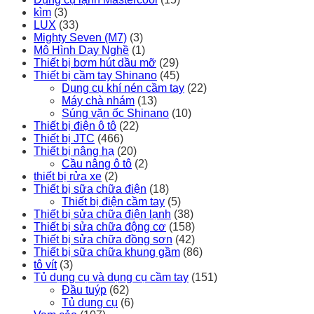
kìm
(3)
LUX
(33)
Mighty Seven (M7)
(3)
Mô Hình Dạy Nghề
(1)
Thiết bị bơm hút dầu mỡ
(29)
Thiết bị cầm tay Shinano
(45)
Dụng cụ khí nén cầm tay
(22)
Máy chà nhám
(13)
Súng vặn ốc Shinano
(10)
Thiết bị điện ô tô
(22)
Thiết bị JTC
(466)
Thiết bị nâng hạ
(20)
Cầu nâng ô tô
(2)
thiết bị rửa xe
(2)
Thiết bị sữa chữa điện
(18)
Thiết bị điện cầm tay
(5)
Thiết bị sửa chữa điện lạnh
(38)
Thiết bị sửa chữa động cơ
(158)
Thiết bị sửa chữa đồng sơn
(42)
Thiết bị sữa chữa khung gầm
(86)
tô vít
(3)
Tủ dụng cụ và dụng cụ cầm tay
(151)
Đầu tuýp
(62)
Tủ dụng cụ
(6)