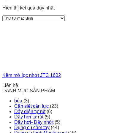
Hiển thị kết quả duy nhất
Kềm mở lọc nhớt JTC 1602
Liên hệ
DANH MỤC SẢN PHẨM
búa
(3)
Cần siết cân lực
(23)
Dây điện tự rút
(6)
Dây hơi tự rút
(5)
Dây hơi- Dây nhớt
(5)
Dụng cụ cầm tay
(44)
Dụng cụ lạnh Mastercool
(15)