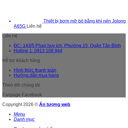
Thiết bị bơm mỡ bò bằng khí nén Jolong
A65G
Liên hệ
Liên hệ
ĐC: 143/5 Phan huy ích, Phường 15, Quận Tân Bình
Hotline 1: 0913 109 944
Hỗ trợ khách hàng
Hình thức thanh toán
Hướng dẫn mua hàng
Theo dõi chúng tôi
Fanpage Facebook
Copyright 2026 ©
Ấn tượng web
Menu
Danh mục