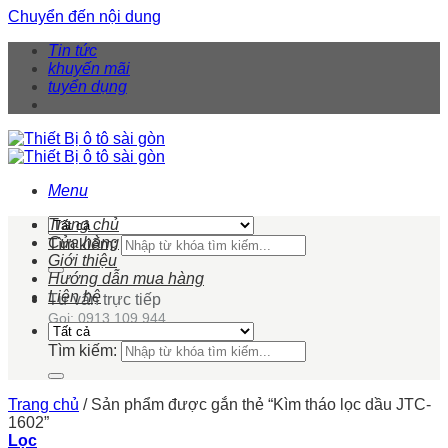
Chuyển đến nội dung
Tin tức
khuyến mãi
tuyển dụng
Menu
Trang chủ
Cửa hàng
Tìm kiếm:
Giới thiệu
Hướng dẫn mua hàng
Liên hệ
Tư vấn trực tiếp
Gọi: 0913 109 944
Tìm kiếm:
Trang chủ
/
Sản phẩm được gắn thẻ “Kìm tháo lọc dầu JTC-
1602”
Lọc