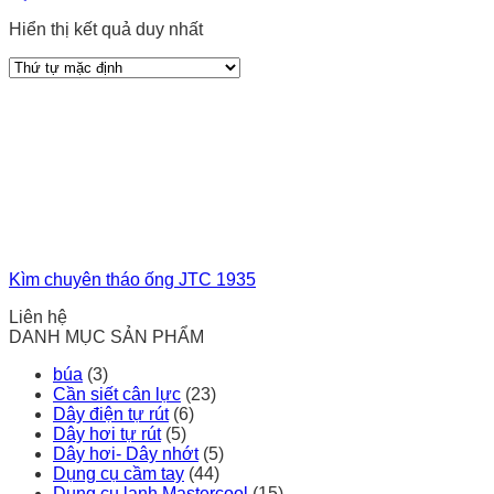
Hiển thị kết quả duy nhất
Kìm chuyên tháo ống JTC 1935
Liên hệ
DANH MỤC SẢN PHẨM
búa
(3)
Cần siết cân lực
(23)
Dây điện tự rút
(6)
Dây hơi tự rút
(5)
Dây hơi- Dây nhớt
(5)
Dụng cụ cầm tay
(44)
Dụng cụ lạnh Mastercool
(15)