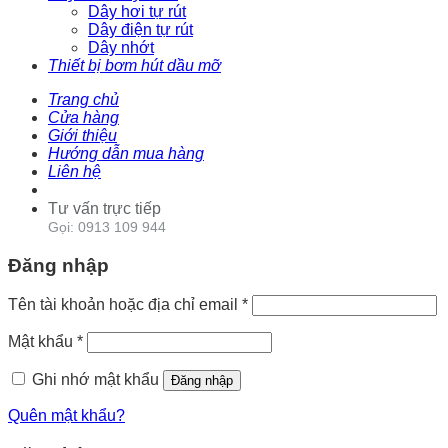
Dây hơi tự rút
Dây điện tự rút
Dây nhớt
Thiết bị bơm hút dầu mỡ
Trang chủ
Cửa hàng
Giới thiệu
Hướng dẫn mua hàng
Liên hệ
Tư vấn trực tiếp
Gọi: 0913 109 944
Đăng nhập
Tên tài khoản hoặc địa chỉ email
*
Mật khẩu
*
Ghi nhớ mật khẩu
Đăng nhập
Quên mật khẩu?