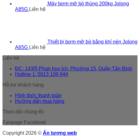
Máy bơm mỡ bò thùng 200kg Jolong
A85G
Liên hệ
Thiết bị bơm mỡ bò bằng khí nén Jolong
A65G
Liên hệ
Liên hệ
ĐC: 143/5 Phan huy ích, Phường 15, Quận Tân Bình
Hotline 1: 0913 109 944
Hỗ trợ khách hàng
Hình thức thanh toán
Hướng dẫn mua hàng
Theo dõi chúng tôi
Fanpage Facebook
Copyright 2026 ©
Ấn tượng web