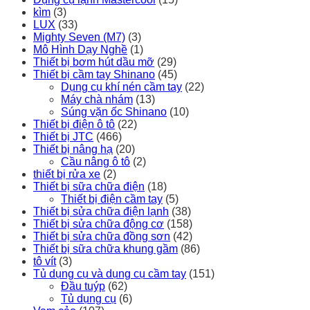
kìm
(3)
LUX
(33)
Mighty Seven (M7)
(3)
Mô Hình Dạy Nghề
(1)
Thiết bị bơm hút dầu mỡ
(29)
Thiết bị cầm tay Shinano
(45)
Dụng cụ khí nén cầm tay
(22)
Máy chà nhám
(13)
Súng vặn ốc Shinano
(10)
Thiết bị điện ô tô
(22)
Thiết bị JTC
(466)
Thiết bị nâng hạ
(20)
Cầu nâng ô tô
(2)
thiết bị rửa xe
(2)
Thiết bị sữa chữa điện
(18)
Thiết bị điện cầm tay
(5)
Thiết bị sửa chữa điện lạnh
(38)
Thiết bị sửa chữa động cơ
(158)
Thiết bị sửa chữa đồng sơn
(42)
Thiết bị sữa chữa khung gầm
(86)
tô vít
(3)
Tủ dụng cụ và dụng cụ cầm tay
(151)
Đầu tuýp
(62)
Tủ dụng cụ
(6)