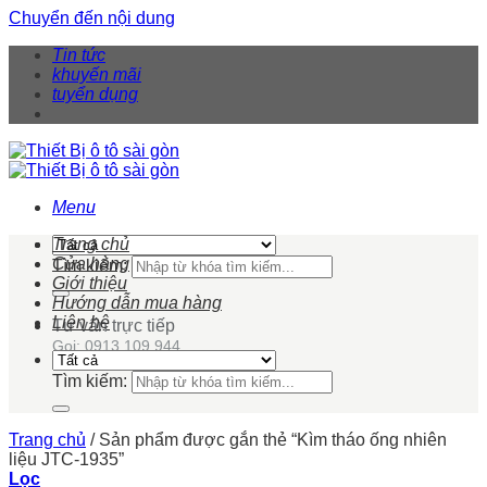
Chuyển đến nội dung
Tin tức
khuyến mãi
tuyển dụng
Menu
Trang chủ
Cửa hàng
Tìm kiếm:
Giới thiệu
Hướng dẫn mua hàng
Liên hệ
Tư vấn trực tiếp
Gọi: 0913 109 944
Tìm kiếm:
Trang chủ
/
Sản phẩm được gắn thẻ “Kìm tháo ống nhiên
liệu JTC-1935”
Lọc