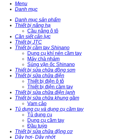
Menu
Danh mục
Danh mục sản phẩm
Thiết bị nâng hạ
Cầu nâng ô tô
Cần siết cân lực
Thiết bị JTC
Thiết bị cầm tay Shinano
Dụng cụ khí nén cầm tay
Máy chà nhám
Súng vặn ốc Shinano
Thiết bị sửa chữa đồng sơn
Thiết bị sữa chữa điện
Thiết bị điện ô tô
Thiết bị điện cầm tay
Thiết bị sửa chữa điện lạnh
Thiết bị sữa chữa khung gầm
Vam cảo
Tủ dụng cụ và dụng cụ cầm tay
Tủ dụng cụ
Dụng cụ cầm tay
Đầu tuýp
Thiết bị sửa chữa động cơ
Dây hơi- Dây nhớt