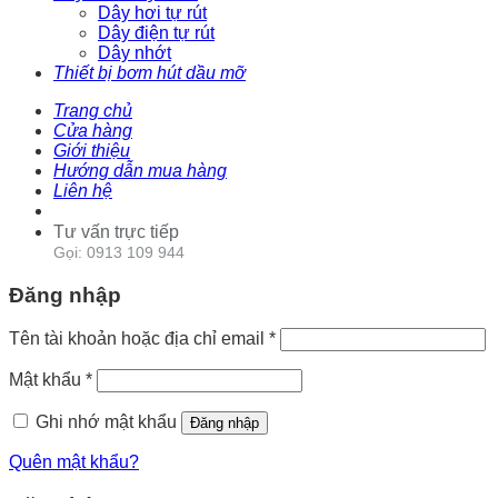
Dây hơi tự rút
Dây điện tự rút
Dây nhớt
Thiết bị bơm hút dầu mỡ
Trang chủ
Cửa hàng
Giới thiệu
Hướng dẫn mua hàng
Liên hệ
Tư vấn trực tiếp
Gọi: 0913 109 944
Đăng nhập
Tên tài khoản hoặc địa chỉ email
*
Mật khẩu
*
Ghi nhớ mật khẩu
Đăng nhập
Quên mật khẩu?