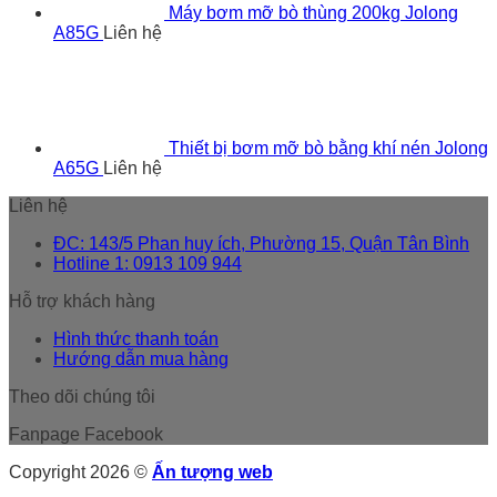
Máy bơm mỡ bò thùng 200kg Jolong
A85G
Liên hệ
Thiết bị bơm mỡ bò bằng khí nén Jolong
A65G
Liên hệ
Liên hệ
ĐC: 143/5 Phan huy ích, Phường 15, Quận Tân Bình
Hotline 1: 0913 109 944
Hỗ trợ khách hàng
Hình thức thanh toán
Hướng dẫn mua hàng
Theo dõi chúng tôi
Fanpage Facebook
Copyright 2026 ©
Ấn tượng web