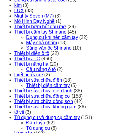
kìm
(3)
LUX
(33)
Mighty Seven (M7)
(3)
Mô Hình Dạy Nghề
(1)
Thiết bị bơm hút dầu mỡ
(29)
Thiết bị cầm tay Shinano
(45)
Dụng cụ khí nén cầm tay
(22)
Máy chà nhám
(13)
Súng vặn ốc Shinano
(10)
Thiết bị điện ô tô
(22)
Thiết bị JTC
(466)
Thiết bị nâng hạ
(20)
Cầu nâng ô tô
(2)
thiết bị rửa xe
(2)
Thiết bị sữa chữa điện
(18)
Thiết bị điện cầm tay
(5)
Thiết bị sửa chữa điện lạnh
(38)
Thiết bị sửa chữa động cơ
(158)
Thiết bị sửa chữa đồng sơn
(42)
Thiết bị sữa chữa khung gầm
(86)
tô vít
(3)
Tủ dụng cụ và dụng cụ cầm tay
(151)
Đầu tuýp
(62)
Tủ dụng cụ
(6)