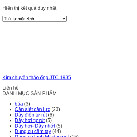
Hiển thị kết quả duy nhất
Kìm chuyên tháo ống JTC 1935
Liên hệ
DANH MỤC SẢN PHẨM
búa
(3)
Cần siết cân lực
(23)
Dây điện tự rút
(6)
Dây hơi tự rút
(5)
Dây hơi- Dây nhớt
(5)
Dụng cụ cầm tay
(44)
Dụng cụ lạnh Mastercool
(15)