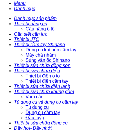
Menu
Danh mục
Danh mục sản phẩm
Thiết bị nâng hạ
Cầu nâng ô tô
Cần siết cân lực
Thiết bị JTC
Thiết bị cầm tay Shinano
Dụng cụ khí nén cầm tay
Máy chà nhám
Súng vặn ốc Shinano
Thiết bị sửa chữa đồng sơn
Thiết bị sữa chữa điện
Thiết bị điện ô tô
Thiết bị điện cầm tay
Thiết bị sửa chữa điện lạnh
Thiết bị sữa chữa khung gầm
Vam cảo
Tủ dụng cụ và dụng cụ cầm tay
Tủ dụng cụ
Dụng cụ cầm tay
Đầu tuýp
Thiết bị sửa chữa động cơ
Dây hơi- Dây nhớt