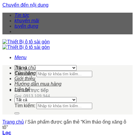
Chuyển đến nội dung
Tin tức
khuyến mãi
tuyển dụng
Menu
Trang chủ
Cửa hàng
Tìm kiếm:
Giới thiệu
Hướng dẫn mua hàng
Liên hệ
Tư vấn trực tiếp
Gọi: 0913 109 944
Tìm kiếm:
Trang chủ
/
Sản phẩm được gắn thẻ “Kìm tháo ống xăng ô
tô”
Lọc