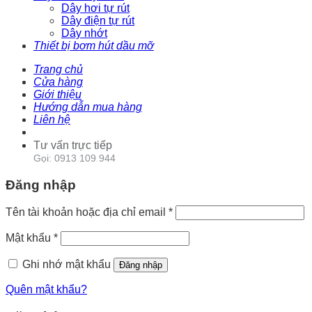
Dây hơi tự rút
Dây điện tự rút
Dây nhớt
Thiết bị bơm hút dầu mỡ
Trang chủ
Cửa hàng
Giới thiệu
Hướng dẫn mua hàng
Liên hệ
Tư vấn trực tiếp
Gọi: 0913 109 944
Đăng nhập
Tên tài khoản hoặc địa chỉ email
*
Mật khẩu
*
Ghi nhớ mật khẩu
Đăng nhập
Quên mật khẩu?