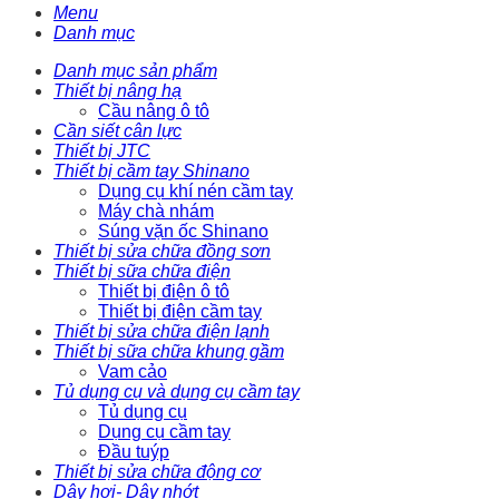
Menu
Danh mục
Danh mục sản phẩm
Thiết bị nâng hạ
Cầu nâng ô tô
Cần siết cân lực
Thiết bị JTC
Thiết bị cầm tay Shinano
Dụng cụ khí nén cầm tay
Máy chà nhám
Súng vặn ốc Shinano
Thiết bị sửa chữa đồng sơn
Thiết bị sữa chữa điện
Thiết bị điện ô tô
Thiết bị điện cầm tay
Thiết bị sửa chữa điện lạnh
Thiết bị sữa chữa khung gầm
Vam cảo
Tủ dụng cụ và dụng cụ cầm tay
Tủ dụng cụ
Dụng cụ cầm tay
Đầu tuýp
Thiết bị sửa chữa động cơ
Dây hơi- Dây nhớt