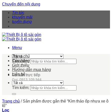
Chuyển đến nội dung
Tin tức
khuyến mãi
tuyển dụng
Menu
Trang chủ
Cửa hàng
Tìm kiếm:
Giới thiệu
Hướng dẫn mua hàng
Liên hệ
Tư vấn trực tiếp
Gọi: 0913 109 944
Tìm kiếm:
Trang chủ
/
Sản phẩm được gắn thẻ “Kìm tháo ốp nhựa xe ô
tô”
Lọc