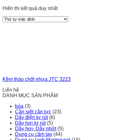
Hiển thị kết quả duy nhất
Kềm tháo chốt nhựa JTC 3223
Liên hệ
DANH MỤC SẢN PHẨM
búa
(3)
Cần siết cân lực
(23)
Dây điện tự rút
(6)
Dây hơi tự rút
(5)
Dây hơi- Dây nhớt
(5)
Dụng cụ cầm tay
(44)
Dụng cụ lạnh Mastercool
(15)