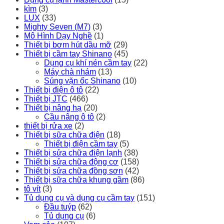
kìm
(3)
LUX
(33)
Mighty Seven (M7)
(3)
Mô Hình Dạy Nghề
(1)
Thiết bị bơm hút dầu mỡ
(29)
Thiết bị cầm tay Shinano
(45)
Dụng cụ khí nén cầm tay
(22)
Máy chà nhám
(13)
Súng vặn ốc Shinano
(10)
Thiết bị điện ô tô
(22)
Thiết bị JTC
(466)
Thiết bị nâng hạ
(20)
Cầu nâng ô tô
(2)
thiết bị rửa xe
(2)
Thiết bị sữa chữa điện
(18)
Thiết bị điện cầm tay
(5)
Thiết bị sửa chữa điện lạnh
(38)
Thiết bị sửa chữa động cơ
(158)
Thiết bị sửa chữa đồng sơn
(42)
Thiết bị sữa chữa khung gầm
(86)
tô vít
(3)
Tủ dụng cụ và dụng cụ cầm tay
(151)
Đầu tuýp
(62)
Tủ dụng cụ
(6)