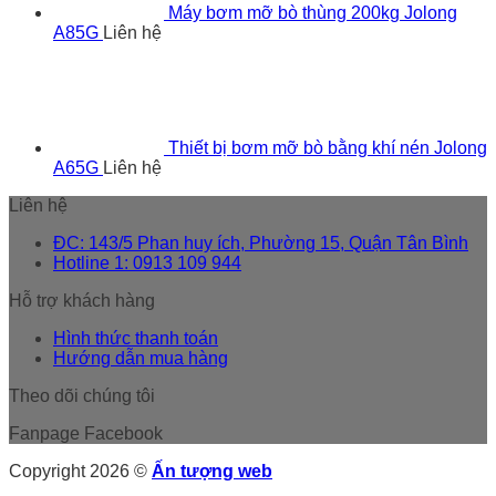
Máy bơm mỡ bò thùng 200kg Jolong
A85G
Liên hệ
Thiết bị bơm mỡ bò bằng khí nén Jolong
A65G
Liên hệ
Liên hệ
ĐC: 143/5 Phan huy ích, Phường 15, Quận Tân Bình
Hotline 1: 0913 109 944
Hỗ trợ khách hàng
Hình thức thanh toán
Hướng dẫn mua hàng
Theo dõi chúng tôi
Fanpage Facebook
Copyright 2026 ©
Ấn tượng web