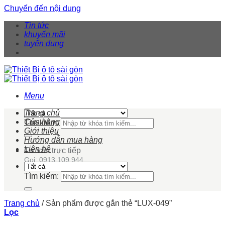
Chuyển đến nội dung
Tin tức
khuyến mãi
tuyển dụng
Menu
Trang chủ
Cửa hàng
Tìm kiếm:
Giới thiệu
Hướng dẫn mua hàng
Liên hệ
Tư vấn trực tiếp
Gọi: 0913 109 944
Tìm kiếm:
Trang chủ
/
Sản phẩm được gắn thẻ “LUX-049”
Lọc