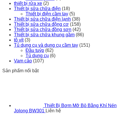
thiết bị rửa xe
(2)
Thiết bị sữa chữa điện
(18)
Thiết bị điện cầm tay
(5)
Thiết bị sửa chữa điện lạnh
(38)
Thiết bị sửa chữa động cơ
(158)
Thiết bị sửa chữa đồng sơn
(42)
Thiết bị sữa chữa khung gầm
(86)
tô vít
(3)
Tủ dụng cụ và dụng cụ cầm tay
(151)
Đầu tuýp
(62)
Tủ dụng cụ
(6)
Vam cảo
(107)
Sản phẩm nổi bật
Thiết Bị Bơm Mỡ Bò Bằng Khí Nén
Jolong BW301
Liên hệ