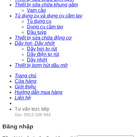
Thiết bị sữa chữa khung gầm
Vam cảo
Tủ dụng cụ và dụng cụ cầm tay
Tủ dụng cụ
Dụng cụ cầm tay
Đầu tuýp
Thiết bị sửa chữa động cơ
Dây hơi- Dây nhớt
Dây hơi tự rút
Dây điện tự rút
Dây nhớt
Thiết bị bơm hút dầu mỡ
Trang chủ
Cửa hàng
Giới thiệu
Hướng dẫn mua hàng
Liên hệ
Tư vấn trực tiếp
Gọi: 0913 109 944
Đăng nhập