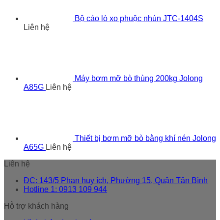
Bộ cảo lò xo phuộc nhún JTC-1404S
Liên hệ
Máy bơm mỡ bò thùng 200kg Jolong
A85G
Liên hệ
Thiết bị bơm mỡ bò bằng khí nén Jolong
A65G
Liên hệ
Liên hệ
ĐC: 143/5 Phan huy ích, Phường 15, Quận Tân Bình
Hotline 1: 0913 109 944
Hỗ trợ khách hàng