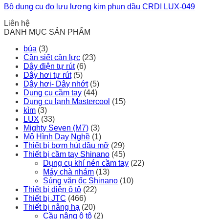
Bộ dụng cụ đo lưu lượng kim phun dầu CRDI LUX-049
Liên hệ
DANH MỤC SẢN PHẨM
búa
(3)
Cần siết cân lực
(23)
Dây điện tự rút
(6)
Dây hơi tự rút
(5)
Dây hơi- Dây nhớt
(5)
Dụng cụ cầm tay
(44)
Dụng cụ lạnh Mastercool
(15)
kìm
(3)
LUX
(33)
Mighty Seven (M7)
(3)
Mô Hình Dạy Nghề
(1)
Thiết bị bơm hút dầu mỡ
(29)
Thiết bị cầm tay Shinano
(45)
Dụng cụ khí nén cầm tay
(22)
Máy chà nhám
(13)
Súng vặn ốc Shinano
(10)
Thiết bị điện ô tô
(22)
Thiết bị JTC
(466)
Thiết bị nâng hạ
(20)
Cầu nâng ô tô
(2)