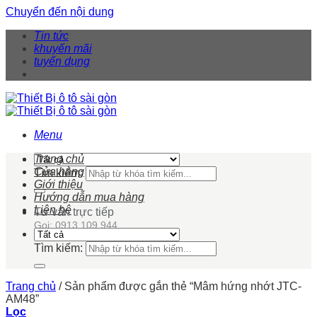
Chuyển đến nội dung
Tin tức
khuyến mãi
tuyển dụng
Menu
Trang chủ
Cửa hàng
Tìm kiếm:
Giới thiệu
Hướng dẫn mua hàng
Liên hệ
Tư vấn trực tiếp
Gọi: 0913 109 944
Tìm kiếm:
Trang chủ
/
Sản phẩm được gắn thẻ “Mâm hứng nhớt JTC-
AM48”
Lọc