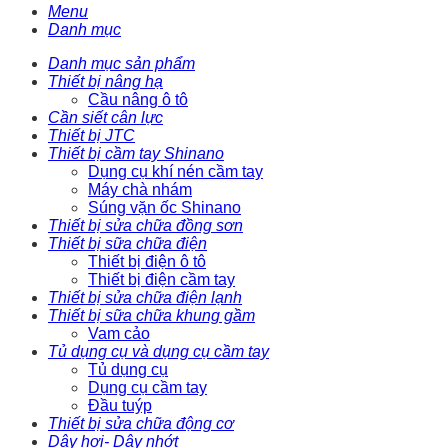
Menu
Danh mục
Danh mục sản phẩm
Thiết bị nâng hạ
Cầu nâng ô tô
Cần siết cân lực
Thiết bị JTC
Thiết bị cầm tay Shinano
Dụng cụ khí nén cầm tay
Máy chà nhám
Súng vặn ốc Shinano
Thiết bị sửa chữa đồng sơn
Thiết bị sữa chữa điện
Thiết bị điện ô tô
Thiết bị điện cầm tay
Thiết bị sửa chữa điện lạnh
Thiết bị sữa chữa khung gầm
Vam cảo
Tủ dụng cụ và dụng cụ cầm tay
Tủ dụng cụ
Dụng cụ cầm tay
Đầu tuýp
Thiết bị sửa chữa động cơ
Dây hơi- Dây nhớt