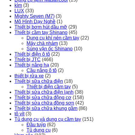
kìm
(3)
LUX
(33)
Mighty Seven (M7)
(3)
Mô Hình Dạy Nghề
(1)
Thiết bị bơm hút dầu mỡ
(29)
Thiết bị cầm tay Shinano
(45)
Dụng cụ khí nén cầm tay
(22)
Máy chà nhám
(13)
Súng vặn ốc Shinano
(10)
Thiết bị điện ô tô
(22)
Thiết bị JTC
(466)
Thiết bị nâng hạ
(20)
Cầu nâng ô tô
(2)
thiết bị rửa xe
(2)
Thiết bị sữa chữa điện
(18)
Thiết bị điện cầm tay
(5)
Thiết bị sửa chữa điện lạnh
(38)
Thiết bị sửa chữa động cơ
(158)
Thiết bị sửa chữa đồng sơn
(42)
Thiết bị sữa chữa khung gầm
(86)
tô vít
(3)
Tủ dụng cụ và dụng cụ cầm tay
(151)
Đầu tuýp
(62)
Tủ dụng cụ
(6)