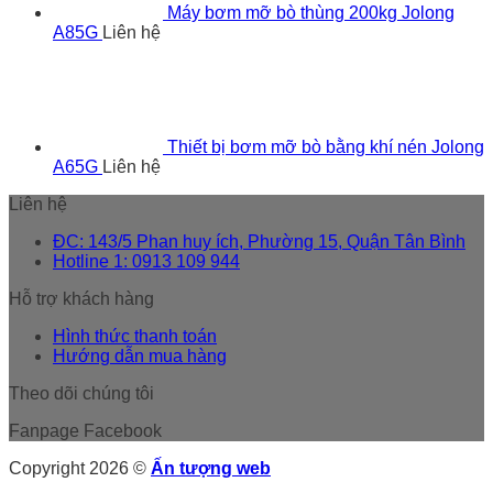
Máy bơm mỡ bò thùng 200kg Jolong
A85G
Liên hệ
Thiết bị bơm mỡ bò bằng khí nén Jolong
A65G
Liên hệ
Liên hệ
ĐC: 143/5 Phan huy ích, Phường 15, Quận Tân Bình
Hotline 1: 0913 109 944
Hỗ trợ khách hàng
Hình thức thanh toán
Hướng dẫn mua hàng
Theo dõi chúng tôi
Fanpage Facebook
Copyright 2026 ©
Ấn tượng web