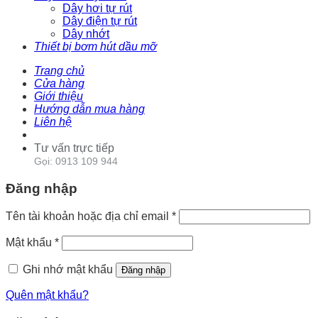
Dây hơi tự rút
Dây điện tự rút
Dây nhớt
Thiết bị bơm hút dầu mỡ
Trang chủ
Cửa hàng
Giới thiệu
Hướng dẫn mua hàng
Liên hệ
Tư vấn trực tiếp
Gọi: 0913 109 944
Đăng nhập
Tên tài khoản hoặc địa chỉ email
*
Mật khẩu
*
Ghi nhớ mật khẩu
Đăng nhập
Quên mật khẩu?