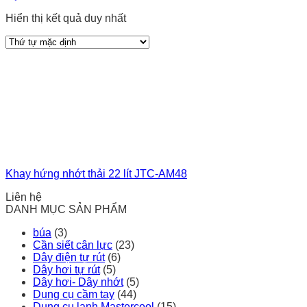
Hiển thị kết quả duy nhất
Khay hứng nhớt thải 22 lít JTC-AM48
Liên hệ
DANH MỤC SẢN PHẨM
búa
(3)
Cần siết cân lực
(23)
Dây điện tự rút
(6)
Dây hơi tự rút
(5)
Dây hơi- Dây nhớt
(5)
Dụng cụ cầm tay
(44)
Dụng cụ lạnh Mastercool
(15)