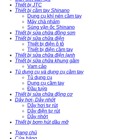
Thiết bị JTC
Thiết bị cầm tay Shinano
Dụng cụ khí nén cầm tay
Máy chà nhám
Súng vặn ốc Shinano
Thiết bị sửa chữa đồng sơn
Thiết bị sữa chữa điện
Thiết bị điện ô tô
Thiết bị điện cầm tay
Thiết bị sửa chữa điện lạnh
Thiết bị sữa chữa khung gầm
Vam cảo
Tủ dụng cụ và dụng cụ cầm tay
Tủ dụng cụ
Dụng cụ cầm tay
Đầu tuýp
Thiết bị sửa chữa động cơ
Dây hơi- Dây nhớt
Dây hơi tự rút
Dây điện tự rút
Dây nhớt
Thiết bị bơm hút dầu mỡ
Trang chủ
Cửa hàng