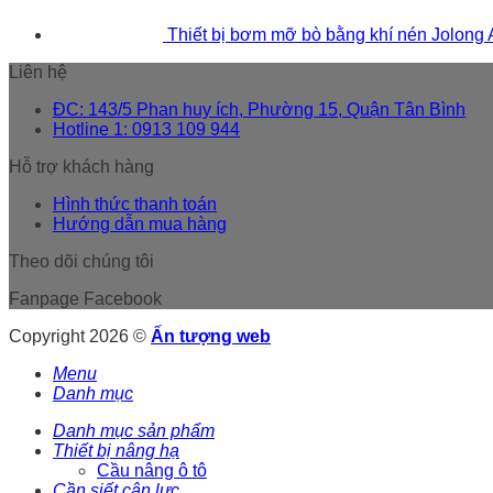
Thiết bị bơm mỡ bò bằng khí nén Jolong
Liên hệ
ĐC: 143/5 Phan huy ích, Phường 15, Quận Tân Bình
Hotline 1: 0913 109 944
Hỗ trợ khách hàng
Hình thức thanh toán
Hướng dẫn mua hàng
Theo dõi chúng tôi
Fanpage Facebook
Copyright 2026 ©
Ấn tượng web
Menu
Danh mục
Danh mục sản phẩm
Thiết bị nâng hạ
Cầu nâng ô tô
Cần siết cân lực