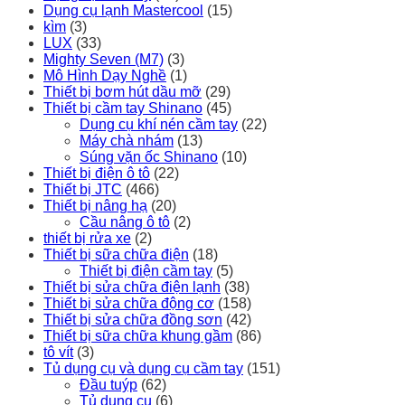
Dụng cụ lạnh Mastercool
(15)
kìm
(3)
LUX
(33)
Mighty Seven (M7)
(3)
Mô Hình Dạy Nghề
(1)
Thiết bị bơm hút dầu mỡ
(29)
Thiết bị cầm tay Shinano
(45)
Dụng cụ khí nén cầm tay
(22)
Máy chà nhám
(13)
Súng vặn ốc Shinano
(10)
Thiết bị điện ô tô
(22)
Thiết bị JTC
(466)
Thiết bị nâng hạ
(20)
Cầu nâng ô tô
(2)
thiết bị rửa xe
(2)
Thiết bị sữa chữa điện
(18)
Thiết bị điện cầm tay
(5)
Thiết bị sửa chữa điện lạnh
(38)
Thiết bị sửa chữa động cơ
(158)
Thiết bị sửa chữa đồng sơn
(42)
Thiết bị sữa chữa khung gầm
(86)
tô vít
(3)
Tủ dụng cụ và dụng cụ cầm tay
(151)
Đầu tuýp
(62)
Tủ dụng cụ
(6)