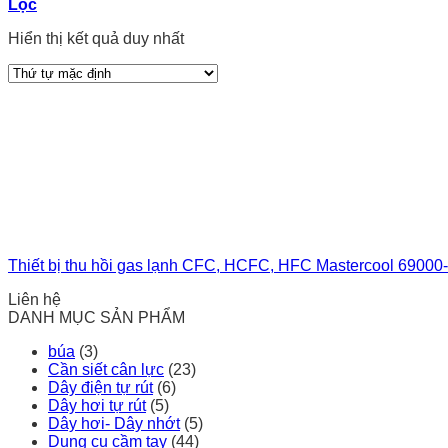
Lọc
Hiển thị kết quả duy nhất
Thiết bị thu hồi gas lạnh CFC, HCFC, HFC Mastercool 69000
Liên hệ
DANH MỤC SẢN PHẨM
búa
(3)
Cần siết cân lực
(23)
Dây điện tự rút
(6)
Dây hơi tự rút
(5)
Dây hơi- Dây nhớt
(5)
Dụng cụ cầm tay
(44)