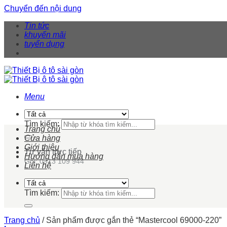
Chuyển đến nội dung
Tin tức
khuyến mãi
tuyển dụng
Menu
Tìm kiếm:
Trang chủ
Cửa hàng
Giới thiệu
Tư vấn trực tiếp
Hướng dẫn mua hàng
Gọi: 0913 109 944
Liên hệ
Tìm kiếm:
Trang chủ
/
Sản phẩm được gắn thẻ “Mastercool 69000-220”