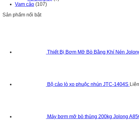
Vam cảo
(107)
Sản phẩm nổi bật
Thiết Bị Bơm Mỡ Bò Bằng Khí Nén Jolo
Bộ cảo lò xo phuộc nhún JTC-1404S
Liê
Máy bơm mỡ bò thùng 200kg Jolong A8