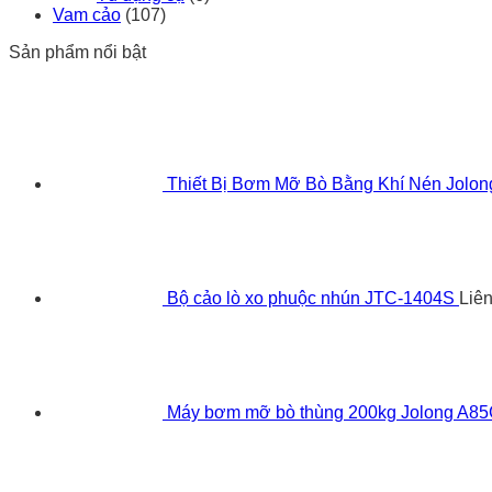
Vam cảo
(107)
Sản phẩm nổi bật
Thiết Bị Bơm Mỡ Bò Bằng Khí Nén Jolo
Bộ cảo lò xo phuộc nhún JTC-1404S
Liê
Máy bơm mỡ bò thùng 200kg Jolong A8