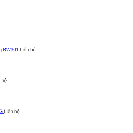
ng BW301
Liên hệ
n hệ
5G
Liên hệ