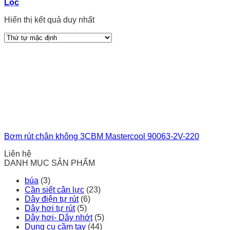
Lọc
Hiển thị kết quả duy nhất
Bơm rút chân không 3CBM Mastercool 90063-2V-220
Liên hệ
DANH MỤC SẢN PHẨM
búa
(3)
Cần siết cân lực
(23)
Dây điện tự rút
(6)
Dây hơi tự rút
(5)
Dây hơi- Dây nhớt
(5)
Dụng cụ cầm tay
(44)