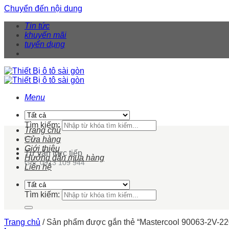
Chuyển đến nội dung
Tin tức
khuyến mãi
tuyển dụng
Menu
Tìm kiếm:
Trang chủ
Cửa hàng
Giới thiệu
Tư vấn trực tiếp
Hướng dẫn mua hàng
Gọi: 0913 109 944
Liên hệ
Tìm kiếm:
Trang chủ
/
Sản phẩm được gắn thẻ “Mastercool 90063-2V-22