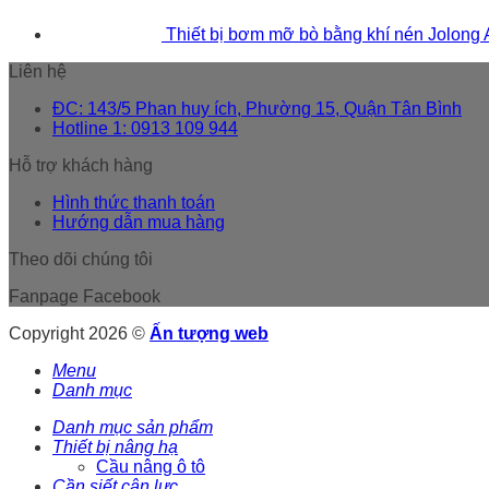
Thiết bị bơm mỡ bò bằng khí nén Jolong
Liên hệ
ĐC: 143/5 Phan huy ích, Phường 15, Quận Tân Bình
Hotline 1: 0913 109 944
Hỗ trợ khách hàng
Hình thức thanh toán
Hướng dẫn mua hàng
Theo dõi chúng tôi
Fanpage Facebook
Copyright 2026 ©
Ấn tượng web
Menu
Danh mục
Danh mục sản phẩm
Thiết bị nâng hạ
Cầu nâng ô tô
Cần siết cân lực