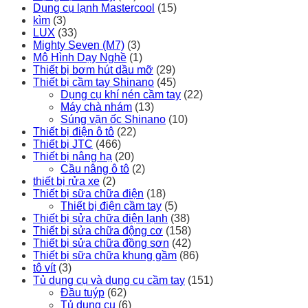
Dụng cụ lạnh Mastercool
(15)
kìm
(3)
LUX
(33)
Mighty Seven (M7)
(3)
Mô Hình Dạy Nghề
(1)
Thiết bị bơm hút dầu mỡ
(29)
Thiết bị cầm tay Shinano
(45)
Dụng cụ khí nén cầm tay
(22)
Máy chà nhám
(13)
Súng vặn ốc Shinano
(10)
Thiết bị điện ô tô
(22)
Thiết bị JTC
(466)
Thiết bị nâng hạ
(20)
Cầu nâng ô tô
(2)
thiết bị rửa xe
(2)
Thiết bị sữa chữa điện
(18)
Thiết bị điện cầm tay
(5)
Thiết bị sửa chữa điện lạnh
(38)
Thiết bị sửa chữa động cơ
(158)
Thiết bị sửa chữa đồng sơn
(42)
Thiết bị sữa chữa khung gầm
(86)
tô vít
(3)
Tủ dụng cụ và dụng cụ cầm tay
(151)
Đầu tuýp
(62)
Tủ dụng cụ
(6)