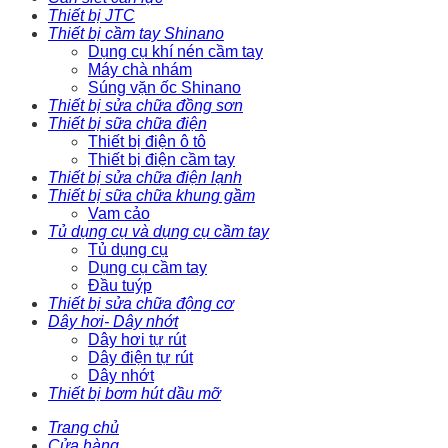
Thiết bị JTC
Thiết bị cầm tay Shinano
Dụng cụ khí nén cầm tay
Máy chà nhám
Súng vặn ốc Shinano
Thiết bị sửa chữa đồng sơn
Thiết bị sữa chữa điện
Thiết bị điện ô tô
Thiết bị điện cầm tay
Thiết bị sửa chữa điện lạnh
Thiết bị sữa chữa khung gầm
Vam cảo
Tủ dụng cụ và dụng cụ cầm tay
Tủ dụng cụ
Dụng cụ cầm tay
Đầu tuýp
Thiết bị sửa chữa động cơ
Dây hơi- Dây nhớt
Dây hơi tự rút
Dây điện tự rút
Dây nhớt
Thiết bị bơm hút dầu mỡ
Trang chủ
Cửa hàng