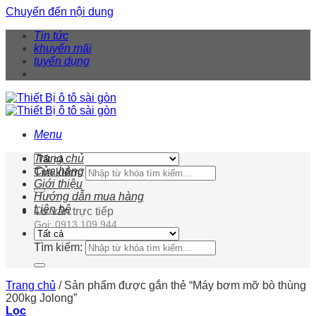
Chuyển đến nội dung
Tin tức
khuyến mãi
tuyển dụng
Menu
Trang chủ
Cửa hàng
Tìm kiếm:
Giới thiệu
Hướng dẫn mua hàng
Liên hệ
Tư vấn trực tiếp
Gọi: 0913 109 944
Tìm kiếm:
Trang chủ
/
Sản phẩm được gắn thẻ “Máy bơm mỡ bò thùng
200kg Jolong”
Lọc