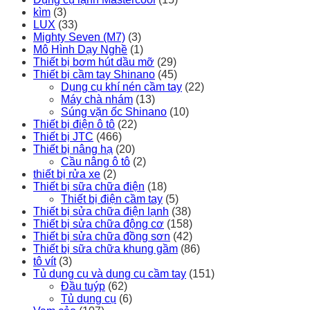
kìm
(3)
LUX
(33)
Mighty Seven (M7)
(3)
Mô Hình Dạy Nghề
(1)
Thiết bị bơm hút dầu mỡ
(29)
Thiết bị cầm tay Shinano
(45)
Dụng cụ khí nén cầm tay
(22)
Máy chà nhám
(13)
Súng vặn ốc Shinano
(10)
Thiết bị điện ô tô
(22)
Thiết bị JTC
(466)
Thiết bị nâng hạ
(20)
Cầu nâng ô tô
(2)
thiết bị rửa xe
(2)
Thiết bị sữa chữa điện
(18)
Thiết bị điện cầm tay
(5)
Thiết bị sửa chữa điện lạnh
(38)
Thiết bị sửa chữa động cơ
(158)
Thiết bị sửa chữa đồng sơn
(42)
Thiết bị sữa chữa khung gầm
(86)
tô vít
(3)
Tủ dụng cụ và dụng cụ cầm tay
(151)
Đầu tuýp
(62)
Tủ dụng cụ
(6)