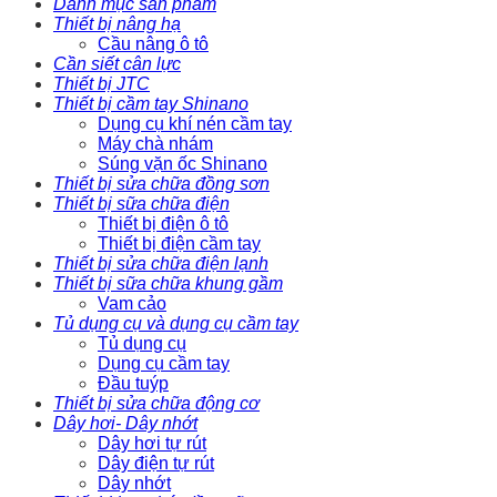
Danh mục sản phẩm
Thiết bị nâng hạ
Cầu nâng ô tô
Cần siết cân lực
Thiết bị JTC
Thiết bị cầm tay Shinano
Dụng cụ khí nén cầm tay
Máy chà nhám
Súng vặn ốc Shinano
Thiết bị sửa chữa đồng sơn
Thiết bị sữa chữa điện
Thiết bị điện ô tô
Thiết bị điện cầm tay
Thiết bị sửa chữa điện lạnh
Thiết bị sữa chữa khung gầm
Vam cảo
Tủ dụng cụ và dụng cụ cầm tay
Tủ dụng cụ
Dụng cụ cầm tay
Đầu tuýp
Thiết bị sửa chữa động cơ
Dây hơi- Dây nhớt
Dây hơi tự rút
Dây điện tự rút
Dây nhớt