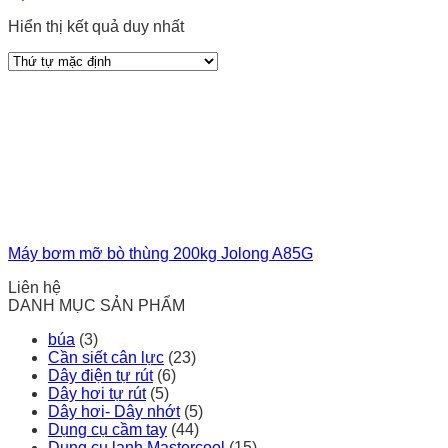
Hiển thị kết quả duy nhất
Máy bơm mỡ bò thùng 200kg Jolong A85G
Liên hệ
DANH MỤC SẢN PHẨM
búa
(3)
Cần siết cân lực
(23)
Dây điện tự rút
(6)
Dây hơi tự rút
(5)
Dây hơi- Dây nhớt
(5)
Dụng cụ cầm tay
(44)
Dụng cụ lạnh Mastercool
(15)