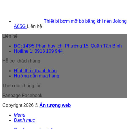
Thiết bị bơm mỡ bò bằng khí nén Jolong
A65G
Liên hệ
Liên hệ
ĐC: 143/5 Phan huy ích, Phường 15, Quận Tân Bình
Hotline 1: 0913 109 944
Hỗ trợ khách hàng
Hình thức thanh toán
Hướng dẫn mua hàng
Theo dõi chúng tôi
Fanpage Facebook
Copyright 2026 ©
Ấn tượng web
Menu
Danh mục