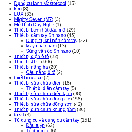
Dụng cụ lạnh Mastercool
(15)
kìm
(3)
LUX
(33)
Mighty Seven (M7)
(3)
Mô Hình Dạy Nghề
(1)
Thiết bị bơm hút dầu mỡ
(29)
Thiết bị cầm tay Shinano
(45)
Dụng cụ khí nén cầm tay
(22)
Máy chà nhám
(13)
Súng vặn ốc Shinano
(10)
Thiết bị điện ô tô
(22)
Thiết bị JTC
(466)
Thiết bị nâng hạ
(20)
Cầu nâng ô tô
(2)
thiết bị rửa xe
(2)
Thiết bị sữa chữa điện
(18)
Thiết bị điện cầm tay
(5)
Thiết bị sửa chữa điện lạnh
(38)
Thiết bị sửa chữa động cơ
(158)
Thiết bị sửa chữa đồng sơn
(42)
Thiết bị sữa chữa khung gầm
(86)
tô vít
(3)
Tủ dụng cụ và dụng cụ cầm tay
(151)
Đầu tuýp
(62)
Tủ dụng cụ
(6)