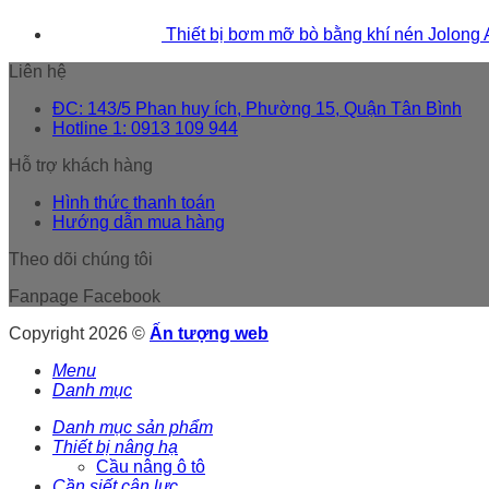
Thiết bị bơm mỡ bò bằng khí nén Jolong
Liên hệ
ĐC: 143/5 Phan huy ích, Phường 15, Quận Tân Bình
Hotline 1: 0913 109 944
Hỗ trợ khách hàng
Hình thức thanh toán
Hướng dẫn mua hàng
Theo dõi chúng tôi
Fanpage Facebook
Copyright 2026 ©
Ấn tượng web
Menu
Danh mục
Danh mục sản phẩm
Thiết bị nâng hạ
Cầu nâng ô tô
Cần siết cân lực