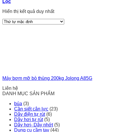
Lọc
Hiển thị kết quả duy nhất
Máy bơm mỡ bò thùng 200kg Jolong A85G
Liên hệ
DANH MỤC SẢN PHẨM
búa
(3)
Cần siết cân lực
(23)
Dây điện tự rút
(6)
Dây hơi tự rút
(5)
Dây hơi- Dây nhớt
(5)
Dụng cụ cầm tay
(44)