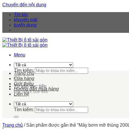
Chuyển đến nội dung
Tin tức
khuyến mãi
tuyển dụng
Menu
Tìm kiếm:
Trang chủ
Cửa hàng
Giới thiệu
Tư vấn trực tiếp
Hướng dẫn mua hàng
Gọi: 0913 109 944
Liên hệ
Tìm kiếm:
Trang chủ
/
Sản phẩm được gắn thẻ “Máy bơm mỡ thùng 200