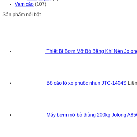
Vam cảo
(107)
Sản phẩm nổi bật
Thiết Bị Bơm Mỡ Bò Bằng Khí Nén Jolo
Bộ cảo lò xo phuộc nhún JTC-1404S
Liê
Máy bơm mỡ bò thùng 200kg Jolong A8