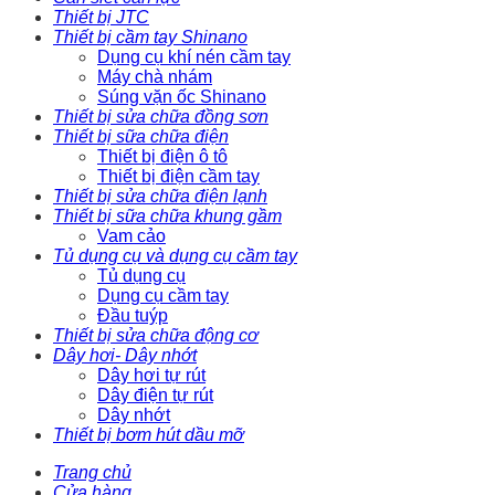
Thiết bị JTC
Thiết bị cầm tay Shinano
Dụng cụ khí nén cầm tay
Máy chà nhám
Súng vặn ốc Shinano
Thiết bị sửa chữa đồng sơn
Thiết bị sữa chữa điện
Thiết bị điện ô tô
Thiết bị điện cầm tay
Thiết bị sửa chữa điện lạnh
Thiết bị sữa chữa khung gầm
Vam cảo
Tủ dụng cụ và dụng cụ cầm tay
Tủ dụng cụ
Dụng cụ cầm tay
Đầu tuýp
Thiết bị sửa chữa động cơ
Dây hơi- Dây nhớt
Dây hơi tự rút
Dây điện tự rút
Dây nhớt
Thiết bị bơm hút dầu mỡ
Trang chủ
Cửa hàng