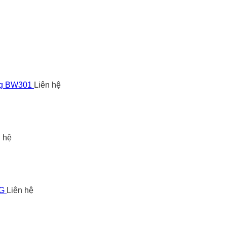
ng BW301
Liên hệ
n hệ
5G
Liên hệ