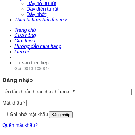
Dây hơi tự rút
Dây điện tự rút
Dây nhớt
Thiết bị bơm hút dầu mỡ
Trang chủ
Cửa hàng
Giới thiệu
Hướng dẫn mua hàng
Liên hệ
Tư vấn trực tiếp
Gọi: 0913 109 944
Đăng nhập
Tên tài khoản hoặc địa chỉ email
*
Mật khẩu
*
Ghi nhớ mật khẩu
Đăng nhập
Quên mật khẩu?