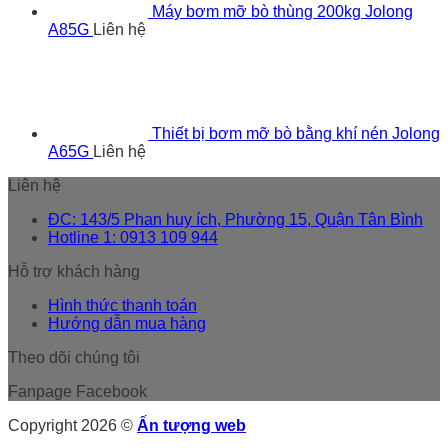
Máy bơm mỡ bò thùng 200kg Jolong
A85G
Liên hệ
Thiết bị bơm mỡ bò bằng khí nén Jolong
A65G
Liên hệ
Liên hệ
ĐC: 143/5 Phan huy ích, Phường 15, Quận Tân Bình
Hotline 1: 0913 109 944
Hỗ trợ khách hàng
Hình thức thanh toán
Hướng dẫn mua hàng
Theo dõi chúng tôi
Fanpage Facebook
Copyright 2026 ©
Ấn tượng web