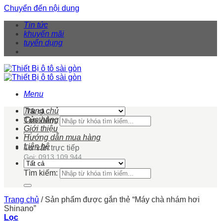
Chuyển đến nội dung
Tin tức
khuyến mãi
tuyển dụng
Menu
Trang chủ
Cửa hàng
Tìm kiếm:
Giới thiệu
Hướng dẫn mua hàng
Liên hệ
Tư vấn trực tiếp
Gọi: 0913 109 944
Tìm kiếm:
Trang chủ
/
Sản phẩm được gắn thẻ “Máy chà nhám hơi
Shinano”
Lọc