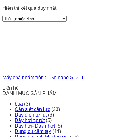
Hiển thị kết quả duy nhất
Máy chà nhám tròn 5” Shinano SI 3111
Liên hệ
DANH MỤC SẢN PHẨM
búa
(3)
Cần siết cân lực
(23)
Dây điện tự rút
(6)
Dây hơi tự rút
(5)
Dây hơi- Dây nhớt
(5)
Dụng cụ cầm tay
(44)
Dụng cụ lạnh Mastercool
(15)