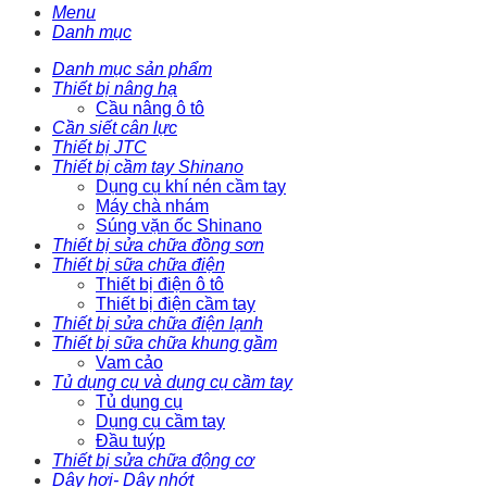
Menu
Danh mục
Danh mục sản phẩm
Thiết bị nâng hạ
Cầu nâng ô tô
Cần siết cân lực
Thiết bị JTC
Thiết bị cầm tay Shinano
Dụng cụ khí nén cầm tay
Máy chà nhám
Súng vặn ốc Shinano
Thiết bị sửa chữa đồng sơn
Thiết bị sữa chữa điện
Thiết bị điện ô tô
Thiết bị điện cầm tay
Thiết bị sửa chữa điện lạnh
Thiết bị sữa chữa khung gầm
Vam cảo
Tủ dụng cụ và dụng cụ cầm tay
Tủ dụng cụ
Dụng cụ cầm tay
Đầu tuýp
Thiết bị sửa chữa động cơ
Dây hơi- Dây nhớt