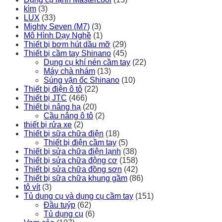
kìm
(3)
LUX
(33)
Mighty Seven (M7)
(3)
Mô Hình Dạy Nghề
(1)
Thiết bị bơm hút dầu mỡ
(29)
Thiết bị cầm tay Shinano
(45)
Dụng cụ khí nén cầm tay
(22)
Máy chà nhám
(13)
Súng vặn ốc Shinano
(10)
Thiết bị điện ô tô
(22)
Thiết bị JTC
(466)
Thiết bị nâng hạ
(20)
Cầu nâng ô tô
(2)
thiết bị rửa xe
(2)
Thiết bị sữa chữa điện
(18)
Thiết bị điện cầm tay
(5)
Thiết bị sửa chữa điện lạnh
(38)
Thiết bị sửa chữa động cơ
(158)
Thiết bị sửa chữa đồng sơn
(42)
Thiết bị sữa chữa khung gầm
(86)
tô vít
(3)
Tủ dụng cụ và dụng cụ cầm tay
(151)
Đầu tuýp
(62)
Tủ dụng cụ
(6)