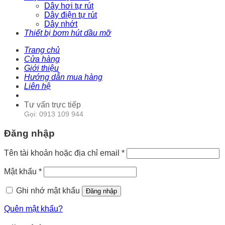
Dây hơi tự rút
Dây điện tự rút
Dây nhớt
Thiết bị bơm hút dầu mỡ
Trang chủ
Cửa hàng
Giới thiệu
Hướng dẫn mua hàng
Liên hệ
Tư vấn trực tiếp
Gọi: 0913 109 944
Đăng nhập
Tên tài khoản hoặc địa chỉ email
*
Mật khẩu
*
Ghi nhớ mật khẩu
Đăng nhập
Quên mật khẩu?