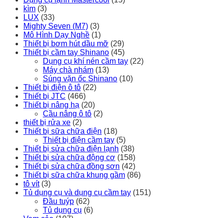
kìm
(3)
LUX
(33)
Mighty Seven (M7)
(3)
Mô Hình Dạy Nghề
(1)
Thiết bị bơm hút dầu mỡ
(29)
Thiết bị cầm tay Shinano
(45)
Dụng cụ khí nén cầm tay
(22)
Máy chà nhám
(13)
Súng vặn ốc Shinano
(10)
Thiết bị điện ô tô
(22)
Thiết bị JTC
(466)
Thiết bị nâng hạ
(20)
Cầu nâng ô tô
(2)
thiết bị rửa xe
(2)
Thiết bị sữa chữa điện
(18)
Thiết bị điện cầm tay
(5)
Thiết bị sửa chữa điện lạnh
(38)
Thiết bị sửa chữa động cơ
(158)
Thiết bị sửa chữa đồng sơn
(42)
Thiết bị sữa chữa khung gầm
(86)
tô vít
(3)
Tủ dụng cụ và dụng cụ cầm tay
(151)
Đầu tuýp
(62)
Tủ dụng cụ
(6)