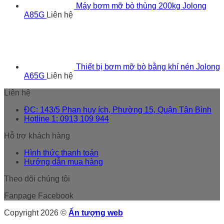
Máy bơm mỡ bò thùng 200kg Jolong
A85G
Liên hệ
Thiết bị bơm mỡ bò bằng khí nén Jolong
A65G
Liên hệ
Liên hệ
ĐC: 143/5 Phan huy ích, Phường 15, Quận Tân Bình
Hotline 1: 0913 109 944
Hỗ trợ khách hàng
Hình thức thanh toán
Hướng dẫn mua hàng
Theo dõi chúng tôi
Fanpage Facebook
Copyright 2026 ©
Ấn tượng web