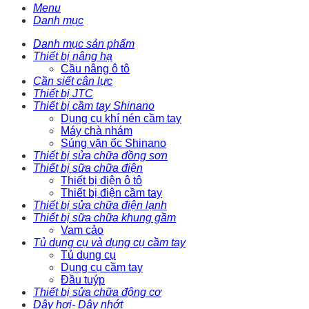
Menu
Danh mục
Danh mục sản phẩm
Thiết bị nâng hạ
Cầu nâng ô tô
Cần siết cân lực
Thiết bị JTC
Thiết bị cầm tay Shinano
Dụng cụ khí nén cầm tay
Máy chà nhám
Súng vặn ốc Shinano
Thiết bị sửa chữa đồng sơn
Thiết bị sữa chữa điện
Thiết bị điện ô tô
Thiết bị điện cầm tay
Thiết bị sửa chữa điện lạnh
Thiết bị sữa chữa khung gầm
Vam cảo
Tủ dụng cụ và dụng cụ cầm tay
Tủ dụng cụ
Dụng cụ cầm tay
Đầu tuýp
Thiết bị sửa chữa động cơ
Dây hơi- Dây nhớt