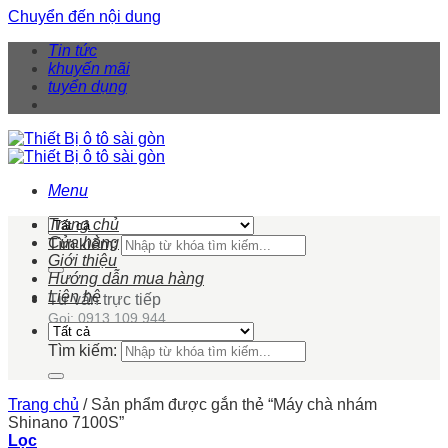
Chuyển đến nội dung
Tin tức
khuyến mãi
tuyển dụng
Menu
Trang chủ
Cửa hàng
Tìm kiếm:
Giới thiệu
Hướng dẫn mua hàng
Liên hệ
Tư vấn trực tiếp
Gọi: 0913 109 944
Tìm kiếm:
Trang chủ
/
Sản phẩm được gắn thẻ “Máy chà nhám
Shinano 7100S”
Lọc