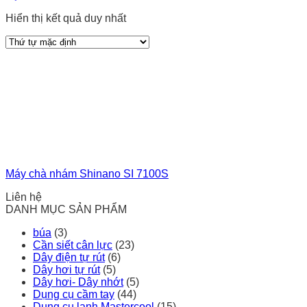
Hiển thị kết quả duy nhất
Máy chà nhám Shinano SI 7100S
Liên hệ
DANH MỤC SẢN PHẨM
búa
(3)
Cần siết cân lực
(23)
Dây điện tự rút
(6)
Dây hơi tự rút
(5)
Dây hơi- Dây nhớt
(5)
Dụng cụ cầm tay
(44)
Dụng cụ lạnh Mastercool
(15)