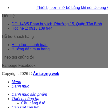
Thiết bị bơm mỡ bò bằng khí nén Jolong
Liên hệ
ĐC: 143/5 Phan huy ích, Phường 15, Quận Tân Bình
Hotline 1: 0913 109 944
Hỗ trợ khách hàng
Hình thức thanh toán
Hướng dẫn mua hàng
Theo dõi chúng tôi
Fanpage Facebook
Copyright 2026 ©
Ấn tượng web
Menu
Danh mục
Danh mục sản phẩm
Thiết bị nâng hạ
Cầu nâng ô tô
Cần siết cân lực