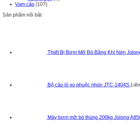
Vam cảo
(107)
Sản phẩm nổi bật
Thiết Bị Bơm Mỡ Bò Bằng Khí Nén Jolo
Bộ cảo lò xo phuộc nhún JTC-1404S
Liê
Máy bơm mỡ bò thùng 200kg Jolong A8