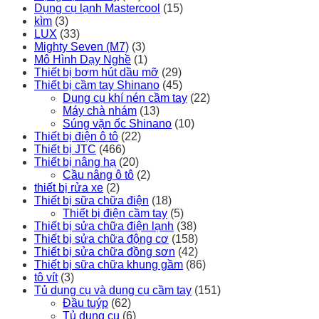
Dụng cụ lạnh Mastercool
(15)
kìm
(3)
LUX
(33)
Mighty Seven (M7)
(3)
Mô Hình Dạy Nghề
(1)
Thiết bị bơm hút dầu mỡ
(29)
Thiết bị cầm tay Shinano
(45)
Dụng cụ khí nén cầm tay
(22)
Máy chà nhám
(13)
Súng vặn ốc Shinano
(10)
Thiết bị điện ô tô
(22)
Thiết bị JTC
(466)
Thiết bị nâng hạ
(20)
Cầu nâng ô tô
(2)
thiết bị rửa xe
(2)
Thiết bị sữa chữa điện
(18)
Thiết bị điện cầm tay
(5)
Thiết bị sửa chữa điện lạnh
(38)
Thiết bị sửa chữa động cơ
(158)
Thiết bị sửa chữa đồng sơn
(42)
Thiết bị sữa chữa khung gầm
(86)
tô vít
(3)
Tủ dụng cụ và dụng cụ cầm tay
(151)
Đầu tuýp
(62)
Tủ dụng cụ
(6)