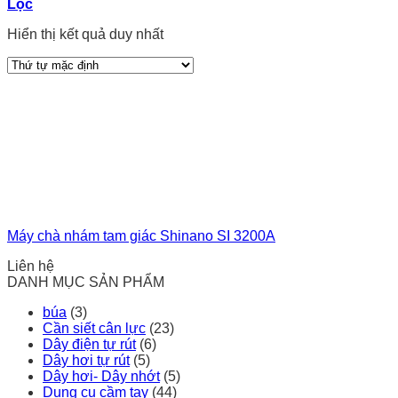
Lọc
Hiển thị kết quả duy nhất
Máy chà nhám tam giác Shinano SI 3200A
Liên hệ
DANH MỤC SẢN PHẨM
búa
(3)
Cần siết cân lực
(23)
Dây điện tự rút
(6)
Dây hơi tự rút
(5)
Dây hơi- Dây nhớt
(5)
Dụng cụ cầm tay
(44)