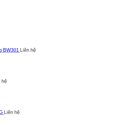
ng BW301
Liên hệ
n hệ
5G
Liên hệ