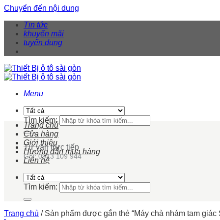
Chuyển đến nội dung
Tin tức
khuyến mãi
tuyển dụng
Menu
Tìm kiếm:
Trang chủ
Cửa hàng
Giới thiệu
Tư vấn trực tiếp
Hướng dẫn mua hàng
Gọi: 0913 109 944
Liên hệ
Tìm kiếm:
Trang chủ
/
Sản phẩm được gắn thẻ “Máy chà nhám tam giác 