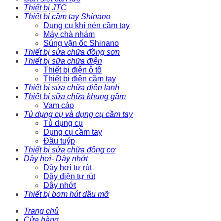
Thiết bị JTC
Thiết bị cầm tay Shinano
Dụng cụ khí nén cầm tay
Máy chà nhám
Súng vặn ốc Shinano
Thiết bị sửa chữa đồng sơn
Thiết bị sữa chữa điện
Thiết bị điện ô tô
Thiết bị điện cầm tay
Thiết bị sửa chữa điện lạnh
Thiết bị sữa chữa khung gầm
Vam cảo
Tủ dụng cụ và dụng cụ cầm tay
Tủ dụng cụ
Dụng cụ cầm tay
Đầu tuýp
Thiết bị sửa chữa động cơ
Dây hơi- Dây nhớt
Dây hơi tự rút
Dây điện tự rút
Dây nhớt
Thiết bị bơm hút dầu mỡ
Trang chủ
Cửa hàng