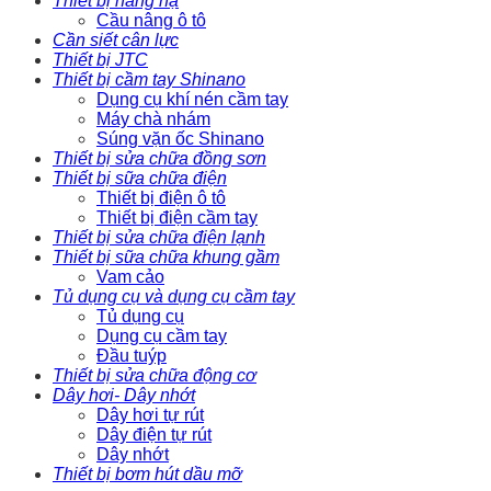
Thiết bị nâng hạ
Cầu nâng ô tô
Cần siết cân lực
Thiết bị JTC
Thiết bị cầm tay Shinano
Dụng cụ khí nén cầm tay
Máy chà nhám
Súng vặn ốc Shinano
Thiết bị sửa chữa đồng sơn
Thiết bị sữa chữa điện
Thiết bị điện ô tô
Thiết bị điện cầm tay
Thiết bị sửa chữa điện lạnh
Thiết bị sữa chữa khung gầm
Vam cảo
Tủ dụng cụ và dụng cụ cầm tay
Tủ dụng cụ
Dụng cụ cầm tay
Đầu tuýp
Thiết bị sửa chữa động cơ
Dây hơi- Dây nhớt
Dây hơi tự rút
Dây điện tự rút
Dây nhớt
Thiết bị bơm hút dầu mỡ