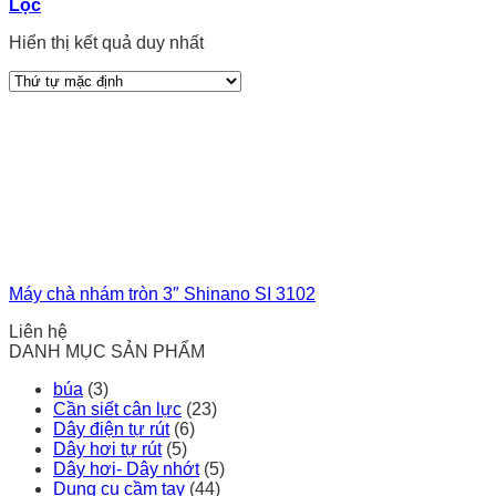
Lọc
Hiển thị kết quả duy nhất
Máy chà nhám tròn 3″ Shinano SI 3102
Liên hệ
DANH MỤC SẢN PHẨM
búa
(3)
Cần siết cân lực
(23)
Dây điện tự rút
(6)
Dây hơi tự rút
(5)
Dây hơi- Dây nhớt
(5)
Dụng cụ cầm tay
(44)