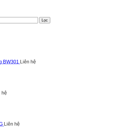
Lọc
ng BW301
Liên hệ
n hệ
5G
Liên hệ