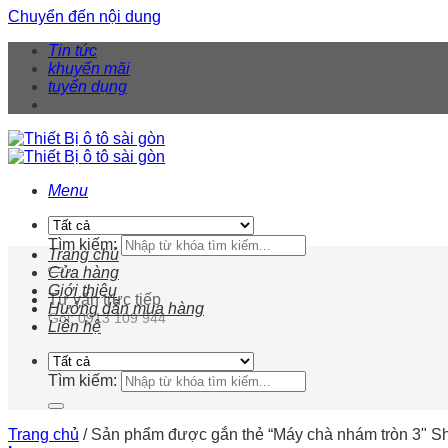
Chuyển đến nội dung
Tin tức
khuyến mãi
tuyển dụng
Menu
Tìm kiếm:
Trang chủ
Cửa hàng
Giới thiệu
Tư vấn trực tiếp
Hướng dẫn mua hàng
Gọi: 0913 109 944
Liên hệ
Tìm kiếm:
Trang chủ
/
Sản phẩm được gắn thẻ “Máy chà nhám tròn 3" S