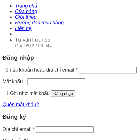
Trang chủ
Cửa hàng
Giới thiệu
Hướng dẫn mua hàng
Liên hệ
Tư vấn trực tiếp
Gọi: 0913 109 944
Đăng nhập
Tên tài khoản hoặc địa chỉ email
*
Mật khẩu
*
Ghi nhớ mật khẩu
Đăng nhập
Quên mật khẩu?
Đăng ký
Địa chỉ email
*