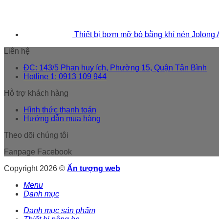
Thiết bị bơm mỡ bò bằng khí nén Jolong
Liên hệ
ĐC: 143/5 Phan huy ích, Phường 15, Quận Tân Bình
Hotline 1: 0913 109 944
Hỗ trợ khách hàng
Hình thức thanh toán
Hướng dẫn mua hàng
Theo dõi chúng tôi
Fanpage Facebook
Copyright 2026 ©
Ấn tượng web
Menu
Danh mục
Danh mục sản phẩm