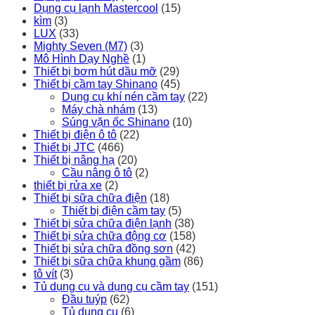
Dụng cụ lạnh Mastercool
(15)
kìm
(3)
LUX
(33)
Mighty Seven (M7)
(3)
Mô Hình Dạy Nghề
(1)
Thiết bị bơm hút dầu mỡ
(29)
Thiết bị cầm tay Shinano
(45)
Dụng cụ khí nén cầm tay
(22)
Máy chà nhám
(13)
Súng vặn ốc Shinano
(10)
Thiết bị điện ô tô
(22)
Thiết bị JTC
(466)
Thiết bị nâng hạ
(20)
Cầu nâng ô tô
(2)
thiết bị rửa xe
(2)
Thiết bị sữa chữa điện
(18)
Thiết bị điện cầm tay
(5)
Thiết bị sửa chữa điện lạnh
(38)
Thiết bị sửa chữa động cơ
(158)
Thiết bị sửa chữa đồng sơn
(42)
Thiết bị sữa chữa khung gầm
(86)
tô vít
(3)
Tủ dụng cụ và dụng cụ cầm tay
(151)
Đầu tuýp
(62)
Tủ dụng cụ
(6)