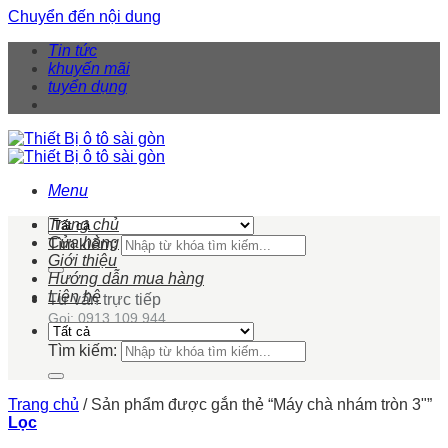
Chuyển đến nội dung
Tin tức
khuyến mãi
tuyển dụng
Menu
Trang chủ
Cửa hàng
Tìm kiếm:
Giới thiệu
Hướng dẫn mua hàng
Liên hệ
Tư vấn trực tiếp
Gọi: 0913 109 944
Tìm kiếm:
Trang chủ
/
Sản phẩm được gắn thẻ “Máy chà nhám tròn 3"”
Lọc