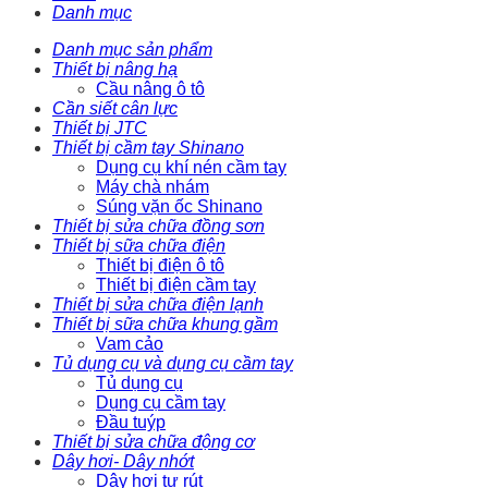
Danh mục
Danh mục sản phẩm
Thiết bị nâng hạ
Cầu nâng ô tô
Cần siết cân lực
Thiết bị JTC
Thiết bị cầm tay Shinano
Dụng cụ khí nén cầm tay
Máy chà nhám
Súng vặn ốc Shinano
Thiết bị sửa chữa đồng sơn
Thiết bị sữa chữa điện
Thiết bị điện ô tô
Thiết bị điện cầm tay
Thiết bị sửa chữa điện lạnh
Thiết bị sữa chữa khung gầm
Vam cảo
Tủ dụng cụ và dụng cụ cầm tay
Tủ dụng cụ
Dụng cụ cầm tay
Đầu tuýp
Thiết bị sửa chữa động cơ
Dây hơi- Dây nhớt
Dây hơi tự rút