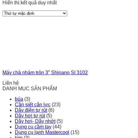
Hiển thị kết quả duy nhất
Máy chà nhám tròn 3″ Shinano SI 3102
Liên hệ
DANH MỤC SẢN PHẨM
búa
(3)
Cần siết cân lực
(23)
Dây điện tự rút
(6)
Dây hơi tự rút
(5)
Dây hơi- Dây nhớt
(5)
Dụng cụ cầm tay
(44)
Dụng cụ lạnh Mastercool
(15)
kìm
(3)