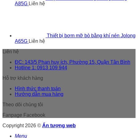
A85G
Liên hệ
Thiết bị bơm mỡ bò bằng khí nén Jolong
A65G
Liên hệ
Liên hệ
ĐC: 143/5 Phan huy ích, Phường 15, Quận Tân Bình
Hotline 1: 0913 109 944
Hỗ trợ khách hàng
Hình thức thanh toán
Hướng dẫn mua hàng
Theo dõi chúng tôi
Fanpage Facebook
Copyright 2026 ©
Ấn tượng web
Menu