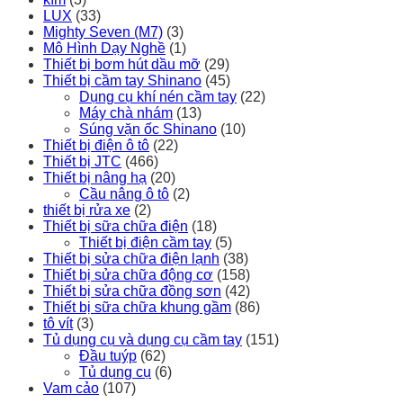
LUX
(33)
Mighty Seven (M7)
(3)
Mô Hình Dạy Nghề
(1)
Thiết bị bơm hút dầu mỡ
(29)
Thiết bị cầm tay Shinano
(45)
Dụng cụ khí nén cầm tay
(22)
Máy chà nhám
(13)
Súng vặn ốc Shinano
(10)
Thiết bị điện ô tô
(22)
Thiết bị JTC
(466)
Thiết bị nâng hạ
(20)
Cầu nâng ô tô
(2)
thiết bị rửa xe
(2)
Thiết bị sữa chữa điện
(18)
Thiết bị điện cầm tay
(5)
Thiết bị sửa chữa điện lạnh
(38)
Thiết bị sửa chữa động cơ
(158)
Thiết bị sửa chữa đồng sơn
(42)
Thiết bị sữa chữa khung gầm
(86)
tô vít
(3)
Tủ dụng cụ và dụng cụ cầm tay
(151)
Đầu tuýp
(62)
Tủ dụng cụ
(6)
Vam cảo
(107)