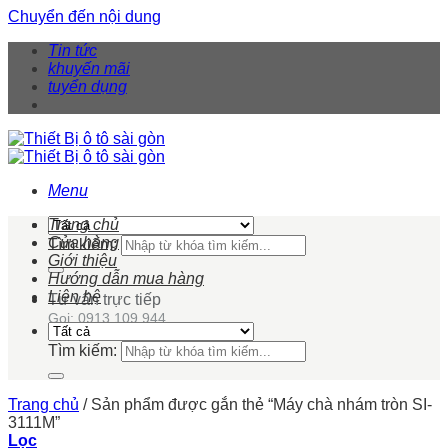
Chuyển đến nội dung
Tin tức
khuyến mãi
tuyển dụng
Menu
Trang chủ
Cửa hàng
Tìm kiếm:
Giới thiệu
Hướng dẫn mua hàng
Liên hệ
Tư vấn trực tiếp
Gọi: 0913 109 944
Tìm kiếm:
Trang chủ
/
Sản phẩm được gắn thẻ “Máy chà nhám tròn SI-
3111M”
Lọc