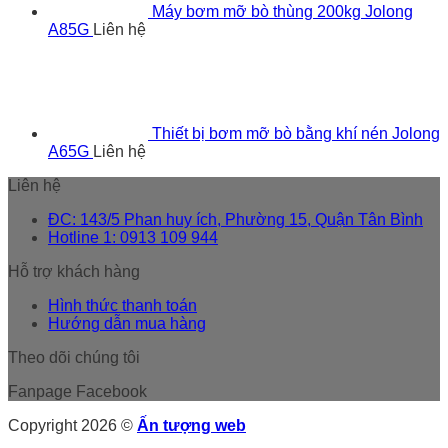
Máy bơm mỡ bò thùng 200kg Jolong
A85G
Liên hệ
Thiết bị bơm mỡ bò bằng khí nén Jolong
A65G
Liên hệ
Liên hệ
ĐC: 143/5 Phan huy ích, Phường 15, Quận Tân Bình
Hotline 1: 0913 109 944
Hỗ trợ khách hàng
Hình thức thanh toán
Hướng dẫn mua hàng
Theo dõi chúng tôi
Fanpage Facebook
Copyright 2026 ©
Ấn tượng web