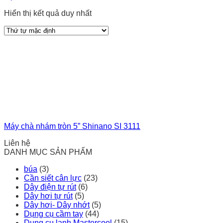
Hiển thị kết quả duy nhất
Máy chà nhám tròn 5” Shinano SI 3111
Liên hệ
DANH MỤC SẢN PHẨM
búa
(3)
Cần siết cân lực
(23)
Dây điện tự rút
(6)
Dây hơi tự rút
(5)
Dây hơi- Dây nhớt
(5)
Dụng cụ cầm tay
(44)
Dụng cụ lạnh Mastercool
(15)