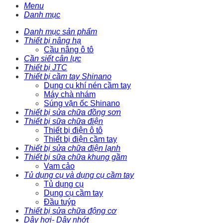
Menu
Danh mục
Danh mục sản phẩm
Thiết bị nâng hạ
Cầu nâng ô tô
Cần siết cân lực
Thiết bị JTC
Thiết bị cầm tay Shinano
Dụng cụ khí nén cầm tay
Máy chà nhám
Súng vặn ốc Shinano
Thiết bị sửa chữa đồng sơn
Thiết bị sữa chữa điện
Thiết bị điện ô tô
Thiết bị điện cầm tay
Thiết bị sửa chữa điện lạnh
Thiết bị sữa chữa khung gầm
Vam cảo
Tủ dụng cụ và dụng cụ cầm tay
Tủ dụng cụ
Dụng cụ cầm tay
Đầu tuýp
Thiết bị sửa chữa động cơ
Dây hơi- Dây nhớt