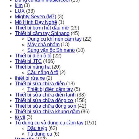
kìm
(3)
LUX
(33)
Mighty Seven (M7)
(3)
Mô Hình Dạy Nghề
(1)
Thiết bị bơm hút dầu mỡ
(29)
Thiết bị cầm tay Shinano
(45)
Dụng cụ khí nén cầm tay
(22)
Máy chà nhám
(13)
Súng vặn ốc Shinano
(10)
Thiết bị điện ô tô
(22)
Thiết bị JTC
(466)
Thiết bị nâng hạ
(20)
Cầu nâng ô tô
(2)
thiết bị rửa xe
(2)
Thiết bị sữa chữa điện
(18)
Thiết bị điện cầm tay
(5)
Thiết bị sửa chữa điện lạnh
(38)
Thiết bị sửa chữa động cơ
(158)
Thiết bị sửa chữa đồng sơn
(42)
Thiết bị sữa chữa khung gầm
(86)
tô vít
(3)
Tủ dụng cụ và dụng cụ cầm tay
(151)
Đầu tuýp
(62)
Tủ dụng cụ
(6)