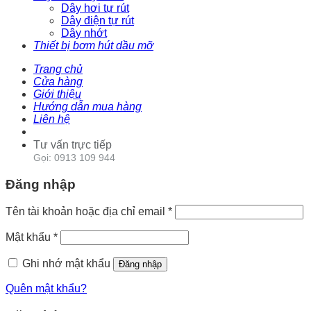
Dây hơi tự rút
Dây điện tự rút
Dây nhớt
Thiết bị bơm hút dầu mỡ
Trang chủ
Cửa hàng
Giới thiệu
Hướng dẫn mua hàng
Liên hệ
Tư vấn trực tiếp
Gọi: 0913 109 944
Đăng nhập
Tên tài khoản hoặc địa chỉ email
*
Mật khẩu
*
Ghi nhớ mật khẩu
Đăng nhập
Quên mật khẩu?