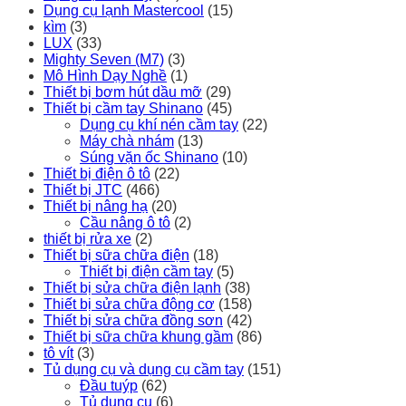
Dụng cụ lạnh Mastercool
(15)
kìm
(3)
LUX
(33)
Mighty Seven (M7)
(3)
Mô Hình Dạy Nghề
(1)
Thiết bị bơm hút dầu mỡ
(29)
Thiết bị cầm tay Shinano
(45)
Dụng cụ khí nén cầm tay
(22)
Máy chà nhám
(13)
Súng vặn ốc Shinano
(10)
Thiết bị điện ô tô
(22)
Thiết bị JTC
(466)
Thiết bị nâng hạ
(20)
Cầu nâng ô tô
(2)
thiết bị rửa xe
(2)
Thiết bị sữa chữa điện
(18)
Thiết bị điện cầm tay
(5)
Thiết bị sửa chữa điện lạnh
(38)
Thiết bị sửa chữa động cơ
(158)
Thiết bị sửa chữa đồng sơn
(42)
Thiết bị sữa chữa khung gầm
(86)
tô vít
(3)
Tủ dụng cụ và dụng cụ cầm tay
(151)
Đầu tuýp
(62)
Tủ dụng cụ
(6)