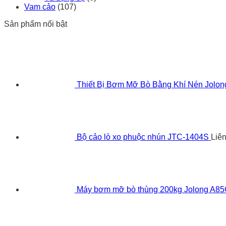
Vam cảo
(107)
Sản phẩm nổi bật
Thiết Bị Bơm Mỡ Bò Bằng Khí Nén Jolo
Bộ cảo lò xo phuộc nhún JTC-1404S
Liê
Máy bơm mỡ bò thùng 200kg Jolong A8