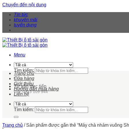
Chuyển đến nội dung
Tin tức
khuyến mãi
tuyển dụng
Menu
Tìm kiếm:
Trang chủ
Cửa hàng
Giới thiệu
Tư vấn trực tiếp
Hướng dẫn mua hàng
Gọi: 0913 109 944
Liên hệ
Tìm kiếm:
Trang chủ
/
Sản phẩm được gắn thẻ “Máy chà nhám vuông Sh