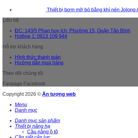
Thiết bị bơm mỡ bò bằng khí nén Jolong
Liên hệ
ĐC: 143/5 Phan huy ích, Phường 15, Quận Tân Bình
Hotline 1: 0913 109 944
Hỗ trợ khách hàng
Hình thức thanh toán
Hướng dẫn mua hàng
Theo dõi chúng tôi
Fanpage Facebook
Copyright 2026 ©
Ấn tượng web
Menu
Danh mục
Danh mục sản phẩm
Thiết bị nâng hạ
Cầu nâng ô tô
Cần siết cân lực