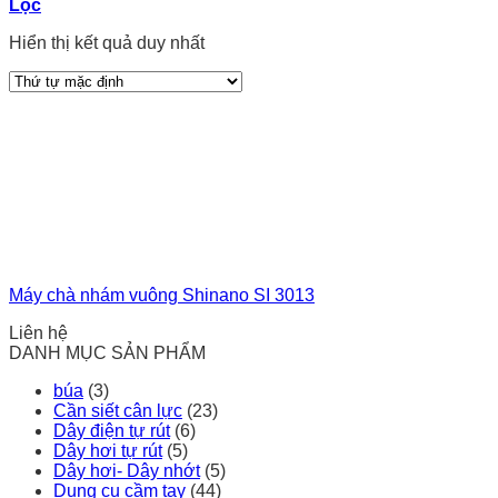
Lọc
Hiển thị kết quả duy nhất
Máy chà nhám vuông Shinano SI 3013
Liên hệ
DANH MỤC SẢN PHẨM
búa
(3)
Cần siết cân lực
(23)
Dây điện tự rút
(6)
Dây hơi tự rút
(5)
Dây hơi- Dây nhớt
(5)
Dụng cụ cầm tay
(44)