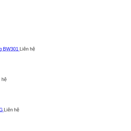
ng BW301
Liên hệ
n hệ
5G
Liên hệ