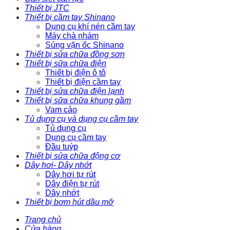
Thiết bị JTC
Thiết bị cầm tay Shinano
Dụng cụ khí nén cầm tay
Máy chà nhám
Súng vặn ốc Shinano
Thiết bị sửa chữa đồng sơn
Thiết bị sữa chữa điện
Thiết bị điện ô tô
Thiết bị điện cầm tay
Thiết bị sửa chữa điện lạnh
Thiết bị sữa chữa khung gầm
Vam cảo
Tủ dụng cụ và dụng cụ cầm tay
Tủ dụng cụ
Dụng cụ cầm tay
Đầu tuýp
Thiết bị sửa chữa động cơ
Dây hơi- Dây nhớt
Dây hơi tự rút
Dây điện tự rút
Dây nhớt
Thiết bị bơm hút dầu mỡ
Trang chủ
Cửa hàng