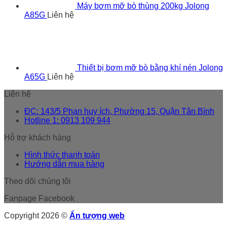
Máy bơm mỡ bò thùng 200kg Jolong
A85G
Liên hệ
Thiết bị bơm mỡ bò bằng khí nén Jolong
A65G
Liên hệ
Liên hệ
ĐC: 143/5 Phan huy ích, Phường 15, Quận Tân Bình
Hotline 1: 0913 109 944
Hỗ trợ khách hàng
Hình thức thanh toán
Hướng dẫn mua hàng
Theo dõi chúng tôi
Fanpage Facebook
Copyright 2026 ©
Ấn tượng web