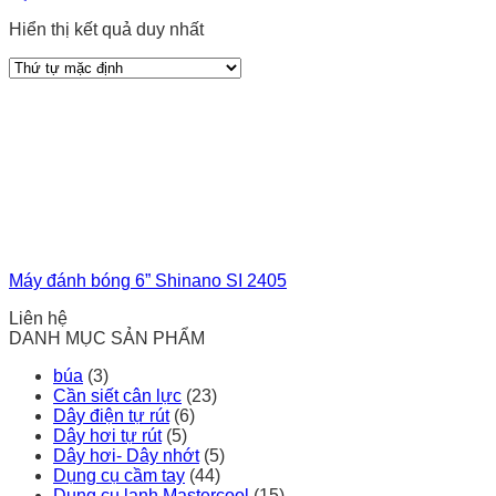
Hiển thị kết quả duy nhất
Máy đánh bóng 6” Shinano SI 2405
Liên hệ
DANH MỤC SẢN PHẨM
búa
(3)
Cần siết cân lực
(23)
Dây điện tự rút
(6)
Dây hơi tự rút
(5)
Dây hơi- Dây nhớt
(5)
Dụng cụ cầm tay
(44)
Dụng cụ lạnh Mastercool
(15)