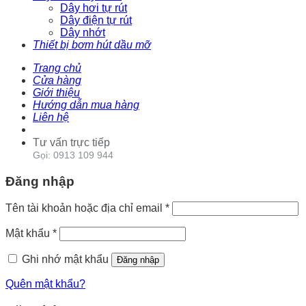
Dây hơi tự rút
Dây điện tự rút
Dây nhớt
Thiết bị bơm hút dầu mỡ
Trang chủ
Cửa hàng
Giới thiệu
Hướng dẫn mua hàng
Liên hệ
Tư vấn trực tiếp
Gọi: 0913 109 944
Đăng nhập
Tên tài khoản hoặc địa chỉ email
*
Mật khẩu
*
Ghi nhớ mật khẩu
Đăng nhập
Quên mật khẩu?