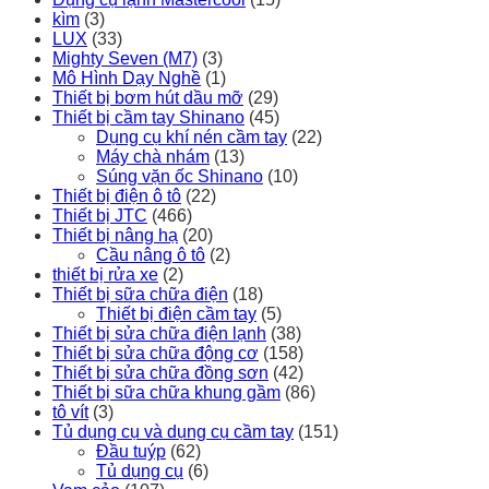
kìm
(3)
LUX
(33)
Mighty Seven (M7)
(3)
Mô Hình Dạy Nghề
(1)
Thiết bị bơm hút dầu mỡ
(29)
Thiết bị cầm tay Shinano
(45)
Dụng cụ khí nén cầm tay
(22)
Máy chà nhám
(13)
Súng vặn ốc Shinano
(10)
Thiết bị điện ô tô
(22)
Thiết bị JTC
(466)
Thiết bị nâng hạ
(20)
Cầu nâng ô tô
(2)
thiết bị rửa xe
(2)
Thiết bị sữa chữa điện
(18)
Thiết bị điện cầm tay
(5)
Thiết bị sửa chữa điện lạnh
(38)
Thiết bị sửa chữa động cơ
(158)
Thiết bị sửa chữa đồng sơn
(42)
Thiết bị sữa chữa khung gầm
(86)
tô vít
(3)
Tủ dụng cụ và dụng cụ cầm tay
(151)
Đầu tuýp
(62)
Tủ dụng cụ
(6)