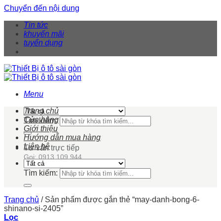
Chuyển đến nội dung
Tin tức
khuyến mãi
tuyển dụng
Menu
Trang chủ
Cửa hàng
Tìm kiếm:
Giới thiệu
Hướng dẫn mua hàng
Liên hệ
Tư vấn trực tiếp
Gọi: 0913 109 944
Tìm kiếm:
Trang chủ
/
Sản phẩm được gắn thẻ “may-danh-bong-6-
shinano-si-2405”
Lọc