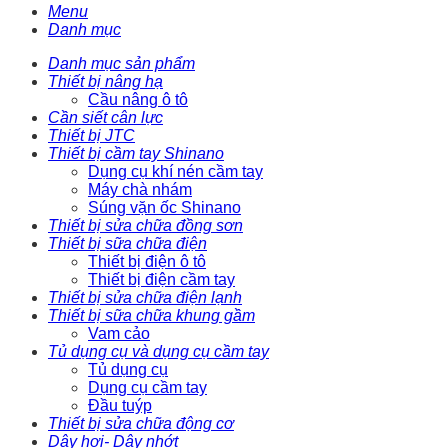
Menu
Danh mục
Danh mục sản phẩm
Thiết bị nâng hạ
Cầu nâng ô tô
Cần siết cân lực
Thiết bị JTC
Thiết bị cầm tay Shinano
Dụng cụ khí nén cầm tay
Máy chà nhám
Súng vặn ốc Shinano
Thiết bị sửa chữa đồng sơn
Thiết bị sữa chữa điện
Thiết bị điện ô tô
Thiết bị điện cầm tay
Thiết bị sửa chữa điện lạnh
Thiết bị sữa chữa khung gầm
Vam cảo
Tủ dụng cụ và dụng cụ cầm tay
Tủ dụng cụ
Dụng cụ cầm tay
Đầu tuýp
Thiết bị sửa chữa động cơ
Dây hơi- Dây nhớt