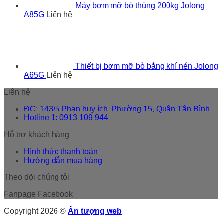
Máy bơm mỡ bò thùng 200kg Jolong
A85G
Liên hệ
Thiết bị bơm mỡ bò bằng khí nén Jolong
A65G
Liên hệ
Liên hệ
ĐC: 143/5 Phan huy ích, Phường 15, Quận Tân Bình
Hotline 1: 0913 109 944
Hỗ trợ khách hàng
Hình thức thanh toán
Hướng dẫn mua hàng
Theo dõi chúng tôi
Fanpage Facebook
Copyright 2026 ©
Ấn tượng web