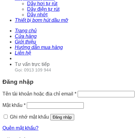
Dây hơi tự rút
Dây điện tự rút
Dây nhớt
Thiết bị bơm hút dầu mỡ
Trang chủ
Cửa hàng
Giới thiệu
Hướng dẫn mua hàng
Liên hệ
Tư vấn trực tiếp
Gọi: 0913 109 944
Đăng nhập
Tên tài khoản hoặc địa chỉ email
*
Mật khẩu
*
Ghi nhớ mật khẩu
Đăng nhập
Quên mật khẩu?