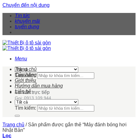
Chuyển đến nội dung
Tin tức
khuyến mãi
tuyển dụng
Menu
Trang chủ
Cửa hàng
Tìm kiếm:
Giới thiệu
Hướng dẫn mua hàng
Liên hệ
Tư vấn trực tiếp
Gọi: 0913 109 944
Tìm kiếm:
Trang chủ
/
Sản phẩm được gắn thẻ “Máy đánh bóng hơi
Nhật Bản”
Lọc