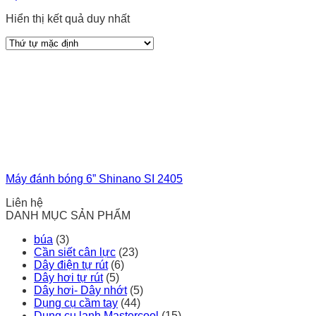
Hiển thị kết quả duy nhất
Máy đánh bóng 6” Shinano SI 2405
Liên hệ
DANH MỤC SẢN PHẨM
búa
(3)
Cần siết cân lực
(23)
Dây điện tự rút
(6)
Dây hơi tự rút
(5)
Dây hơi- Dây nhớt
(5)
Dụng cụ cầm tay
(44)
Dụng cụ lạnh Mastercool
(15)