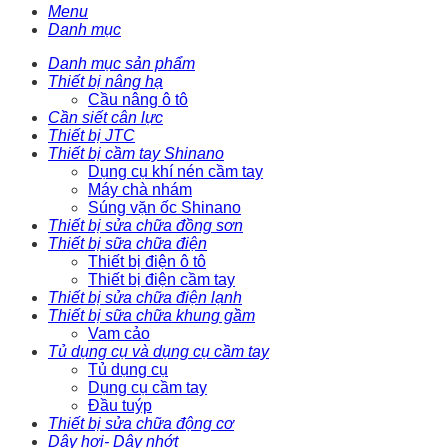
Menu
Danh mục
Danh mục sản phẩm
Thiết bị nâng hạ
Cầu nâng ô tô
Cần siết cân lực
Thiết bị JTC
Thiết bị cầm tay Shinano
Dụng cụ khí nén cầm tay
Máy chà nhám
Súng vặn ốc Shinano
Thiết bị sửa chữa đồng sơn
Thiết bị sữa chữa điện
Thiết bị điện ô tô
Thiết bị điện cầm tay
Thiết bị sửa chữa điện lạnh
Thiết bị sữa chữa khung gầm
Vam cảo
Tủ dụng cụ và dụng cụ cầm tay
Tủ dụng cụ
Dụng cụ cầm tay
Đầu tuýp
Thiết bị sửa chữa động cơ
Dây hơi- Dây nhớt