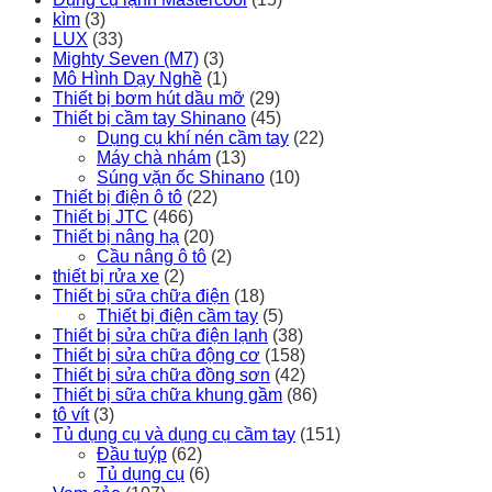
kìm
(3)
LUX
(33)
Mighty Seven (M7)
(3)
Mô Hình Dạy Nghề
(1)
Thiết bị bơm hút dầu mỡ
(29)
Thiết bị cầm tay Shinano
(45)
Dụng cụ khí nén cầm tay
(22)
Máy chà nhám
(13)
Súng vặn ốc Shinano
(10)
Thiết bị điện ô tô
(22)
Thiết bị JTC
(466)
Thiết bị nâng hạ
(20)
Cầu nâng ô tô
(2)
thiết bị rửa xe
(2)
Thiết bị sữa chữa điện
(18)
Thiết bị điện cầm tay
(5)
Thiết bị sửa chữa điện lạnh
(38)
Thiết bị sửa chữa động cơ
(158)
Thiết bị sửa chữa đồng sơn
(42)
Thiết bị sữa chữa khung gầm
(86)
tô vít
(3)
Tủ dụng cụ và dụng cụ cầm tay
(151)
Đầu tuýp
(62)
Tủ dụng cụ
(6)