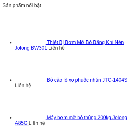
Sản phẩm nổi bật
Thiết Bị Bơm Mỡ Bò Bằng Khí Nén
Jolong BW301
Liên hệ
Bộ cảo lò xo phuộc nhún JTC-1404S
Liên hệ
Máy bơm mỡ bò thùng 200kg Jolong
A85G
Liên hệ