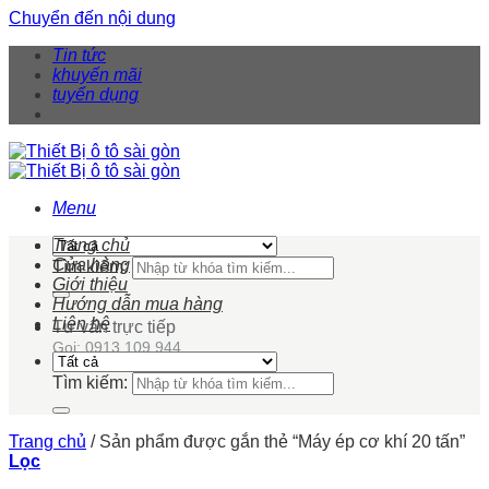
Chuyển đến nội dung
Tin tức
khuyến mãi
tuyển dụng
Menu
Trang chủ
Cửa hàng
Tìm kiếm:
Giới thiệu
Hướng dẫn mua hàng
Liên hệ
Tư vấn trực tiếp
Gọi: 0913 109 944
Tìm kiếm:
Trang chủ
/
Sản phẩm được gắn thẻ “Máy ép cơ khí 20 tấn”
Lọc