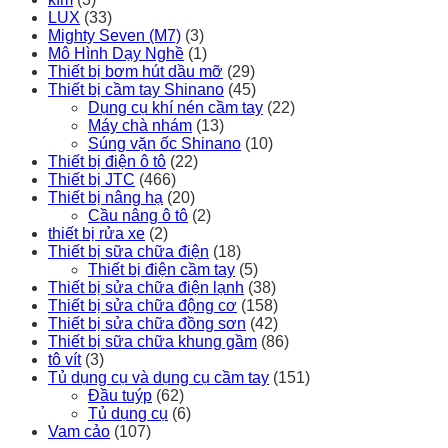
LUX
(33)
Mighty Seven (M7)
(3)
Mô Hình Dạy Nghề
(1)
Thiết bị bơm hút dầu mỡ
(29)
Thiết bị cầm tay Shinano
(45)
Dụng cụ khí nén cầm tay
(22)
Máy chà nhám
(13)
Súng vặn ốc Shinano
(10)
Thiết bị điện ô tô
(22)
Thiết bị JTC
(466)
Thiết bị nâng hạ
(20)
Cầu nâng ô tô
(2)
thiết bị rửa xe
(2)
Thiết bị sữa chữa điện
(18)
Thiết bị điện cầm tay
(5)
Thiết bị sửa chữa điện lạnh
(38)
Thiết bị sửa chữa động cơ
(158)
Thiết bị sửa chữa đồng sơn
(42)
Thiết bị sữa chữa khung gầm
(86)
tô vít
(3)
Tủ dụng cụ và dụng cụ cầm tay
(151)
Đầu tuýp
(62)
Tủ dụng cụ
(6)
Vam cảo
(107)