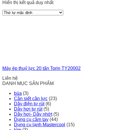
Hiển thị kết quả duy nhất
Máy ép thuỷ lực 20 tấn Torin TY20002
Liên hệ
DANH MỤC SẢN PHẨM
búa
(3)
Cần siết cân lực
(23)
Dây điện tự rút
(6)
Dây hơi tự rút
(5)
Dây hơi- Dây nhớt
(5)
Dụng cụ cầm tay
(44)
Dụng cụ lạnh Mastercool
(15)
kìm
(3)