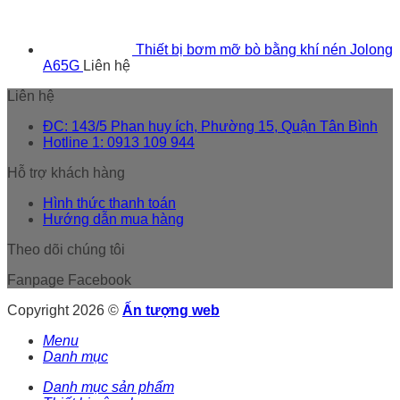
Thiết bị bơm mỡ bò bằng khí nén Jolong
A65G
Liên hệ
Liên hệ
ĐC: 143/5 Phan huy ích, Phường 15, Quận Tân Bình
Hotline 1: 0913 109 944
Hỗ trợ khách hàng
Hình thức thanh toán
Hướng dẫn mua hàng
Theo dõi chúng tôi
Fanpage Facebook
Copyright 2026 ©
Ấn tượng web
Menu
Danh mục
Danh mục sản phẩm