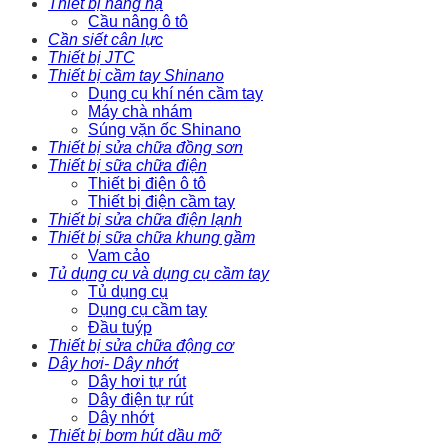
Thiết bị nâng hạ
Cầu nâng ô tô
Cần siết cân lực
Thiết bị JTC
Thiết bị cầm tay Shinano
Dụng cụ khí nén cầm tay
Máy chà nhám
Súng vặn ốc Shinano
Thiết bị sửa chữa đồng sơn
Thiết bị sữa chữa điện
Thiết bị điện ô tô
Thiết bị điện cầm tay
Thiết bị sửa chữa điện lạnh
Thiết bị sữa chữa khung gầm
Vam cảo
Tủ dụng cụ và dụng cụ cầm tay
Tủ dụng cụ
Dụng cụ cầm tay
Đầu tuýp
Thiết bị sửa chữa động cơ
Dây hơi- Dây nhớt
Dây hơi tự rút
Dây điện tự rút
Dây nhớt
Thiết bị bơm hút dầu mỡ