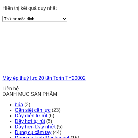
Hiển thị kết quả duy nhất
Máy ép thuỷ lực 20 tấn Torin TY20002
Liên hệ
DANH MỤC SẢN PHẨM
búa
(3)
Cần siết cân lực
(23)
Dây điện tự rút
(6)
Dây hơi tự rút
(5)
Dây hơi- Dây nhớt
(5)
Dụng cụ cầm tay
(44)
Dụng cụ lạnh Mastercool
(15)