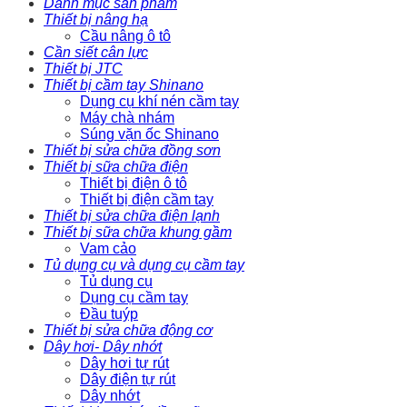
Danh mục sản phẩm
Thiết bị nâng hạ
Cầu nâng ô tô
Cần siết cân lực
Thiết bị JTC
Thiết bị cầm tay Shinano
Dụng cụ khí nén cầm tay
Máy chà nhám
Súng vặn ốc Shinano
Thiết bị sửa chữa đồng sơn
Thiết bị sữa chữa điện
Thiết bị điện ô tô
Thiết bị điện cầm tay
Thiết bị sửa chữa điện lạnh
Thiết bị sữa chữa khung gầm
Vam cảo
Tủ dụng cụ và dụng cụ cầm tay
Tủ dụng cụ
Dụng cụ cầm tay
Đầu tuýp
Thiết bị sửa chữa động cơ
Dây hơi- Dây nhớt
Dây hơi tự rút
Dây điện tự rút
Dây nhớt