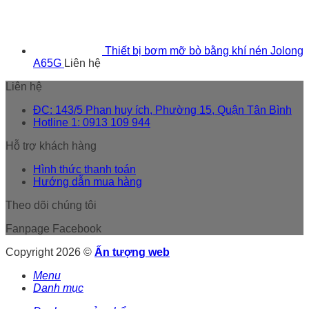
Thiết bị bơm mỡ bò bằng khí nén Jolong
A65G
Liên hệ
Liên hệ
ĐC: 143/5 Phan huy ích, Phường 15, Quận Tân Bình
Hotline 1: 0913 109 944
Hỗ trợ khách hàng
Hình thức thanh toán
Hướng dẫn mua hàng
Theo dõi chúng tôi
Fanpage Facebook
Copyright 2026 ©
Ấn tượng web
Menu
Danh mục