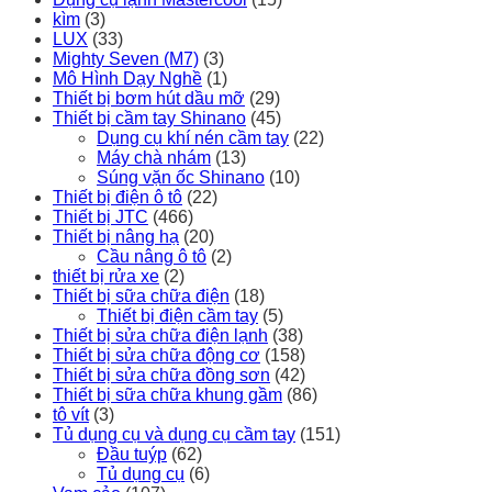
kìm
(3)
LUX
(33)
Mighty Seven (M7)
(3)
Mô Hình Dạy Nghề
(1)
Thiết bị bơm hút dầu mỡ
(29)
Thiết bị cầm tay Shinano
(45)
Dụng cụ khí nén cầm tay
(22)
Máy chà nhám
(13)
Súng vặn ốc Shinano
(10)
Thiết bị điện ô tô
(22)
Thiết bị JTC
(466)
Thiết bị nâng hạ
(20)
Cầu nâng ô tô
(2)
thiết bị rửa xe
(2)
Thiết bị sữa chữa điện
(18)
Thiết bị điện cầm tay
(5)
Thiết bị sửa chữa điện lạnh
(38)
Thiết bị sửa chữa động cơ
(158)
Thiết bị sửa chữa đồng sơn
(42)
Thiết bị sữa chữa khung gầm
(86)
tô vít
(3)
Tủ dụng cụ và dụng cụ cầm tay
(151)
Đầu tuýp
(62)
Tủ dụng cụ
(6)