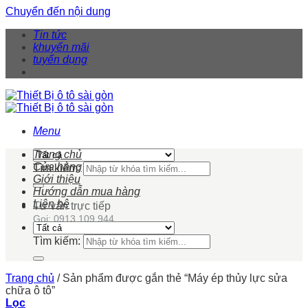
Chuyển đến nội dung
Tin tức
khuyến mãi
tuyển dụng
Menu
Trang chủ
Cửa hàng
Tìm kiếm:
Giới thiệu
Hướng dẫn mua hàng
Liên hệ
Tư vấn trực tiếp
Gọi: 0913 109 944
Tìm kiếm:
Trang chủ
/
Sản phẩm được gắn thẻ “Máy ép thủy lực sửa
chữa ô tô”
Lọc