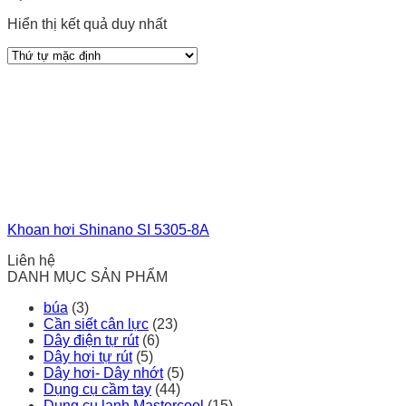
Hiển thị kết quả duy nhất
Khoan hơi Shinano SI 5305-8A
Liên hệ
DANH MỤC SẢN PHẨM
búa
(3)
Cần siết cân lực
(23)
Dây điện tự rút
(6)
Dây hơi tự rút
(5)
Dây hơi- Dây nhớt
(5)
Dụng cụ cầm tay
(44)
Dụng cụ lạnh Mastercool
(15)