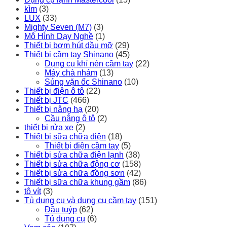
kìm
(3)
LUX
(33)
Mighty Seven (M7)
(3)
Mô Hình Dạy Nghề
(1)
Thiết bị bơm hút dầu mỡ
(29)
Thiết bị cầm tay Shinano
(45)
Dụng cụ khí nén cầm tay
(22)
Máy chà nhám
(13)
Súng vặn ốc Shinano
(10)
Thiết bị điện ô tô
(22)
Thiết bị JTC
(466)
Thiết bị nâng hạ
(20)
Cầu nâng ô tô
(2)
thiết bị rửa xe
(2)
Thiết bị sữa chữa điện
(18)
Thiết bị điện cầm tay
(5)
Thiết bị sửa chữa điện lạnh
(38)
Thiết bị sửa chữa động cơ
(158)
Thiết bị sửa chữa đồng sơn
(42)
Thiết bị sữa chữa khung gầm
(86)
tô vít
(3)
Tủ dụng cụ và dụng cụ cầm tay
(151)
Đầu tuýp
(62)
Tủ dụng cụ
(6)