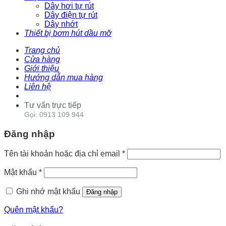
Dây hơi tự rút
Dây điện tự rút
Dây nhớt
Thiết bị bơm hút dầu mỡ
Trang chủ
Cửa hàng
Giới thiệu
Hướng dẫn mua hàng
Liên hệ
Tư vấn trực tiếp
Gọi: 0913 109 944
Đăng nhập
Tên tài khoản hoặc địa chỉ email
*
Mật khẩu
*
Ghi nhớ mật khẩu
Đăng nhập
Quên mật khẩu?