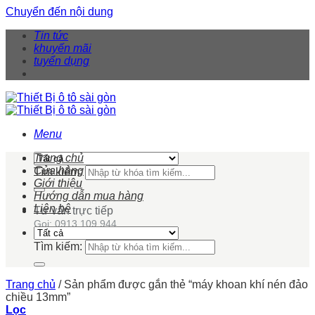
Chuyển đến nội dung
Tin tức
khuyến mãi
tuyển dụng
Menu
Trang chủ
Cửa hàng
Tìm kiếm:
Giới thiệu
Hướng dẫn mua hàng
Liên hệ
Tư vấn trực tiếp
Gọi: 0913 109 944
Tìm kiếm:
Trang chủ
/
Sản phẩm được gắn thẻ “máy khoan khí nén đảo
chiều 13mm”
Lọc