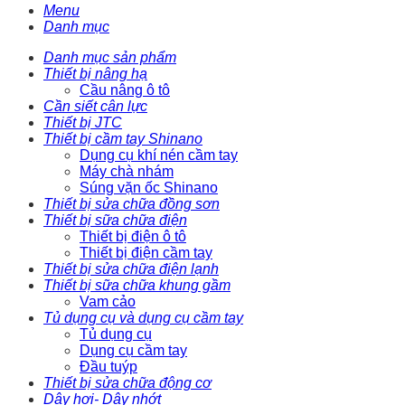
Menu
Danh mục
Danh mục sản phẩm
Thiết bị nâng hạ
Cầu nâng ô tô
Cần siết cân lực
Thiết bị JTC
Thiết bị cầm tay Shinano
Dụng cụ khí nén cầm tay
Máy chà nhám
Súng vặn ốc Shinano
Thiết bị sửa chữa đồng sơn
Thiết bị sữa chữa điện
Thiết bị điện ô tô
Thiết bị điện cầm tay
Thiết bị sửa chữa điện lạnh
Thiết bị sữa chữa khung gầm
Vam cảo
Tủ dụng cụ và dụng cụ cầm tay
Tủ dụng cụ
Dụng cụ cầm tay
Đầu tuýp
Thiết bị sửa chữa động cơ
Dây hơi- Dây nhớt