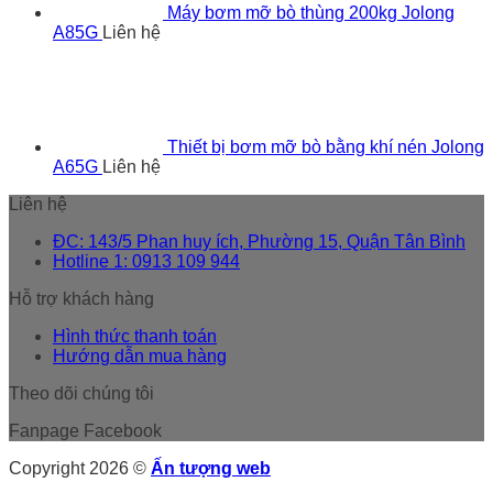
Máy bơm mỡ bò thùng 200kg Jolong
A85G
Liên hệ
Thiết bị bơm mỡ bò bằng khí nén Jolong
A65G
Liên hệ
Liên hệ
ĐC: 143/5 Phan huy ích, Phường 15, Quận Tân Bình
Hotline 1: 0913 109 944
Hỗ trợ khách hàng
Hình thức thanh toán
Hướng dẫn mua hàng
Theo dõi chúng tôi
Fanpage Facebook
Copyright 2026 ©
Ấn tượng web