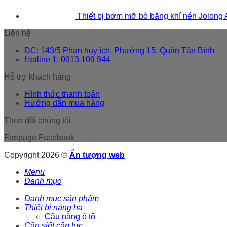
Thiết bị bơm mỡ bò bằng khí nén Jolong
Liên hệ
ĐC: 143/5 Phan huy ích, Phường 15, Quận Tân Bình
Hotline 1: 0913 109 944
Hỗ trợ khách hàng
Hình thức thanh toán
Hướng dẫn mua hàng
Theo dõi chúng tôi
Fanpage Facebook
Copyright 2026 ©
Ấn tượng web
Menu
Danh mục
Danh mục sản phẩm
Thiết bị nâng hạ
Cầu nâng ô tô
Cần siết cân lực