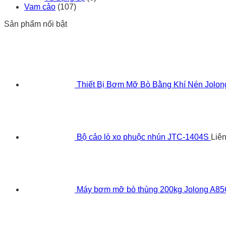
Vam cảo
(107)
Sản phẩm nổi bật
Thiết Bị Bơm Mỡ Bò Bằng Khí Nén Jolo
Bộ cảo lò xo phuộc nhún JTC-1404S
Liê
Máy bơm mỡ bò thùng 200kg Jolong A8