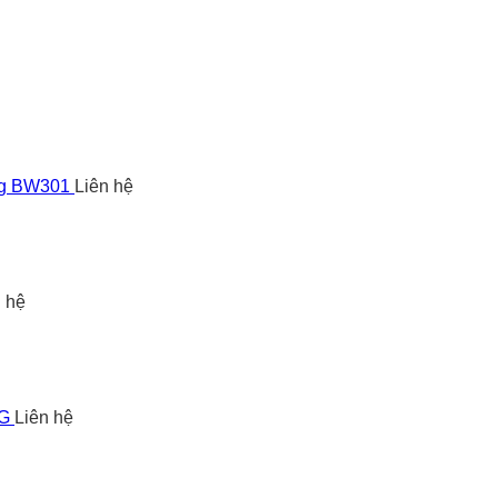
ng BW301
Liên hệ
n hệ
5G
Liên hệ