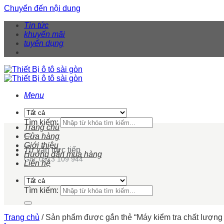
Chuyển đến nội dung
Tin tức
khuyến mãi
tuyển dụng
Menu
Tìm kiếm:
Trang chủ
Cửa hàng
Giới thiệu
Tư vấn trực tiếp
Hướng dẫn mua hàng
Gọi: 0913 109 944
Liên hệ
Tìm kiếm:
Trang chủ
/
Sản phẩm được gắn thẻ “Máy kiểm tra chất lượn