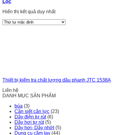
Lọc
Hiển thị kết quả duy nhất
Thiết bị kiểm tra chất lượng dầu phanh JTC 1538A
Liên hệ
DANH MỤC SẢN PHẨM
búa
(3)
Cần siết cân lực
(23)
Dây điện tự rút
(6)
Dây hơi tự rút
(5)
Dây hơi- Dây nhớt
(5)
Dụng cụ cầm tay
(44)