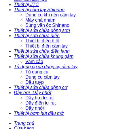
Thiết bị JTC
Thiết bị cầm tay Shinano
Dụng cụ khí nén cầm tay
Máy chà nhám
Súng vặn ốc Shinano
Thiết bị sửa chữa đồng sơn
Thiết bị sữa chữa điện
Thiết bị điện ô tô
Thiết bị điện cầm tay
Thiết bị sửa chữa điện lạnh
Thiết bị sữa chữa khung gầm
Vam cảo
Tủ dụng cụ và dụng cụ cầm tay
Tủ dụng cụ
Dụng cụ cầm tay
Đầu tuýp
Thiết bị sửa chữa động cơ
Dây hơi- Dây nhớt
Dây hơi tự rút
Dây điện tự rút
Dây nhớt
Thiết bị bơm hút dầu mỡ
Trang chủ
Cửa hàng