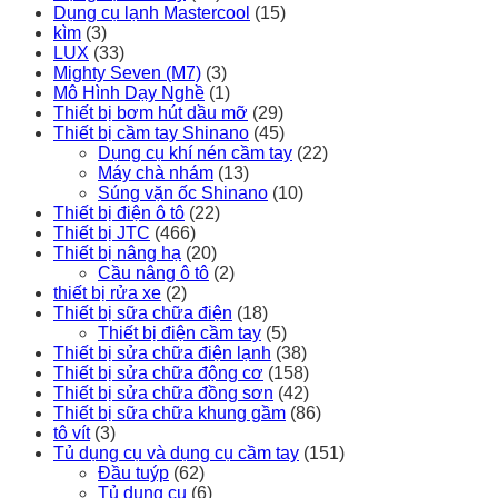
Dụng cụ lạnh Mastercool
(15)
kìm
(3)
LUX
(33)
Mighty Seven (M7)
(3)
Mô Hình Dạy Nghề
(1)
Thiết bị bơm hút dầu mỡ
(29)
Thiết bị cầm tay Shinano
(45)
Dụng cụ khí nén cầm tay
(22)
Máy chà nhám
(13)
Súng vặn ốc Shinano
(10)
Thiết bị điện ô tô
(22)
Thiết bị JTC
(466)
Thiết bị nâng hạ
(20)
Cầu nâng ô tô
(2)
thiết bị rửa xe
(2)
Thiết bị sữa chữa điện
(18)
Thiết bị điện cầm tay
(5)
Thiết bị sửa chữa điện lạnh
(38)
Thiết bị sửa chữa động cơ
(158)
Thiết bị sửa chữa đồng sơn
(42)
Thiết bị sữa chữa khung gầm
(86)
tô vít
(3)
Tủ dụng cụ và dụng cụ cầm tay
(151)
Đầu tuýp
(62)
Tủ dụng cụ
(6)