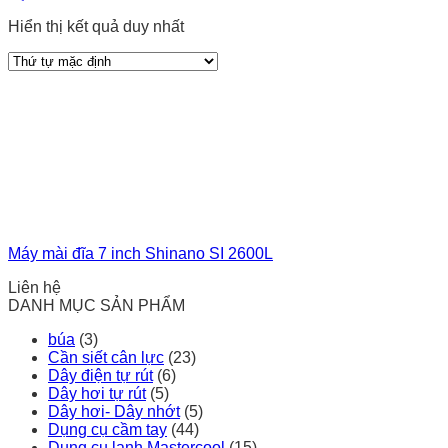
Hiển thị kết quả duy nhất
Máy mài đĩa 7 inch Shinano SI 2600L
Liên hệ
DANH MỤC SẢN PHẨM
búa
(3)
Cần siết cân lực
(23)
Dây điện tự rút
(6)
Dây hơi tự rút
(5)
Dây hơi- Dây nhớt
(5)
Dụng cụ cầm tay
(44)
Dụng cụ lạnh Mastercool
(15)