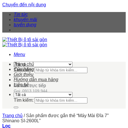
Chuyển đến nội dung
Tin tức
khuyến mãi
tuyển dụng
Menu
Trang chủ
Cửa hàng
Tìm kiếm:
Giới thiệu
Hướng dẫn mua hàng
Liên hệ
Tư vấn trực tiếp
Gọi: 0913 109 944
Tìm kiếm:
Trang chủ
/
Sản phẩm được gắn thẻ “Máy Mài Đĩa 7”
Shinano SI-2600L”
Lọc