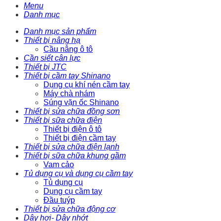
Menu
Danh mục
Danh mục sản phẩm
Thiết bị nâng hạ
Cầu nâng ô tô
Cần siết cân lực
Thiết bị JTC
Thiết bị cầm tay Shinano
Dụng cụ khí nén cầm tay
Máy chà nhám
Súng vặn ốc Shinano
Thiết bị sửa chữa đồng sơn
Thiết bị sữa chữa điện
Thiết bị điện ô tô
Thiết bị điện cầm tay
Thiết bị sửa chữa điện lạnh
Thiết bị sữa chữa khung gầm
Vam cảo
Tủ dụng cụ và dụng cụ cầm tay
Tủ dụng cụ
Dụng cụ cầm tay
Đầu tuýp
Thiết bị sửa chữa động cơ
Dây hơi- Dây nhớt