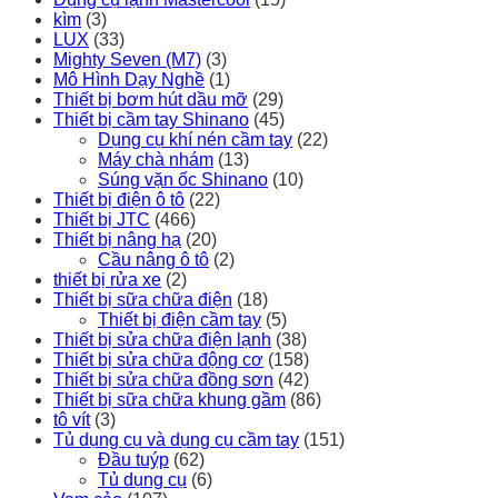
kìm
(3)
LUX
(33)
Mighty Seven (M7)
(3)
Mô Hình Dạy Nghề
(1)
Thiết bị bơm hút dầu mỡ
(29)
Thiết bị cầm tay Shinano
(45)
Dụng cụ khí nén cầm tay
(22)
Máy chà nhám
(13)
Súng vặn ốc Shinano
(10)
Thiết bị điện ô tô
(22)
Thiết bị JTC
(466)
Thiết bị nâng hạ
(20)
Cầu nâng ô tô
(2)
thiết bị rửa xe
(2)
Thiết bị sữa chữa điện
(18)
Thiết bị điện cầm tay
(5)
Thiết bị sửa chữa điện lạnh
(38)
Thiết bị sửa chữa động cơ
(158)
Thiết bị sửa chữa đồng sơn
(42)
Thiết bị sữa chữa khung gầm
(86)
tô vít
(3)
Tủ dụng cụ và dụng cụ cầm tay
(151)
Đầu tuýp
(62)
Tủ dụng cụ
(6)