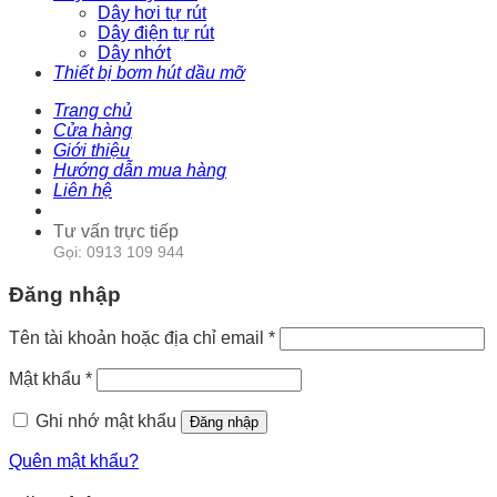
Dây hơi tự rút
Dây điện tự rút
Dây nhớt
Thiết bị bơm hút dầu mỡ
Trang chủ
Cửa hàng
Giới thiệu
Hướng dẫn mua hàng
Liên hệ
Tư vấn trực tiếp
Gọi: 0913 109 944
Đăng nhập
Tên tài khoản hoặc địa chỉ email
*
Mật khẩu
*
Ghi nhớ mật khẩu
Đăng nhập
Quên mật khẩu?