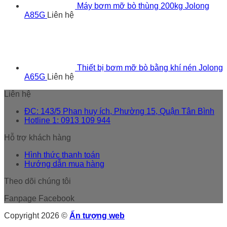
Máy bơm mỡ bò thùng 200kg Jolong
A85G
Liên hệ
Thiết bị bơm mỡ bò bằng khí nén Jolong
A65G
Liên hệ
Liên hệ
ĐC: 143/5 Phan huy ích, Phường 15, Quận Tân Bình
Hotline 1: 0913 109 944
Hỗ trợ khách hàng
Hình thức thanh toán
Hướng dẫn mua hàng
Theo dõi chúng tôi
Fanpage Facebook
Copyright 2026 ©
Ấn tượng web