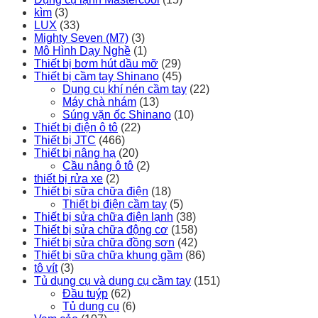
kìm
(3)
LUX
(33)
Mighty Seven (M7)
(3)
Mô Hình Dạy Nghề
(1)
Thiết bị bơm hút dầu mỡ
(29)
Thiết bị cầm tay Shinano
(45)
Dụng cụ khí nén cầm tay
(22)
Máy chà nhám
(13)
Súng vặn ốc Shinano
(10)
Thiết bị điện ô tô
(22)
Thiết bị JTC
(466)
Thiết bị nâng hạ
(20)
Cầu nâng ô tô
(2)
thiết bị rửa xe
(2)
Thiết bị sữa chữa điện
(18)
Thiết bị điện cầm tay
(5)
Thiết bị sửa chữa điện lạnh
(38)
Thiết bị sửa chữa động cơ
(158)
Thiết bị sửa chữa đồng sơn
(42)
Thiết bị sữa chữa khung gầm
(86)
tô vít
(3)
Tủ dụng cụ và dụng cụ cầm tay
(151)
Đầu tuýp
(62)
Tủ dụng cụ
(6)