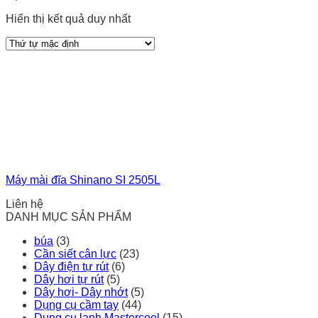
Hiển thị kết quả duy nhất
Máy mài đĩa Shinano SI 2505L
Liên hệ
DANH MỤC SẢN PHẨM
búa
(3)
Cần siết cân lực
(23)
Dây điện tự rút
(6)
Dây hơi tự rút
(5)
Dây hơi- Dây nhớt
(5)
Dụng cụ cầm tay
(44)
Dụng cụ lạnh Mastercool
(15)