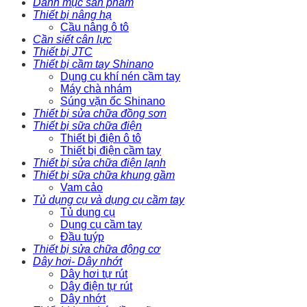
Danh mục sản phẩm
Thiết bị nâng hạ
Cầu nâng ô tô
Cần siết cân lực
Thiết bị JTC
Thiết bị cầm tay Shinano
Dụng cụ khí nén cầm tay
Máy chà nhám
Súng vặn ốc Shinano
Thiết bị sửa chữa đồng sơn
Thiết bị sữa chữa điện
Thiết bị điện ô tô
Thiết bị điện cầm tay
Thiết bị sửa chữa điện lạnh
Thiết bị sữa chữa khung gầm
Vam cảo
Tủ dụng cụ và dụng cụ cầm tay
Tủ dụng cụ
Dụng cụ cầm tay
Đầu tuýp
Thiết bị sửa chữa động cơ
Dây hơi- Dây nhớt
Dây hơi tự rút
Dây điện tự rút
Dây nhớt