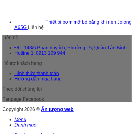
Thiết bị bơm mỡ bò bằng khí nén Jolong
A65G
Liên hệ
Liên hệ
ĐC: 143/5 Phan huy ích, Phường 15, Quận Tân Bình
Hotline 1: 0913 109 944
Hỗ trợ khách hàng
Hình thức thanh toán
Hướng dẫn mua hàng
Theo dõi chúng tôi
Fanpage Facebook
Copyright 2026 ©
Ấn tượng web
Menu
Danh mục