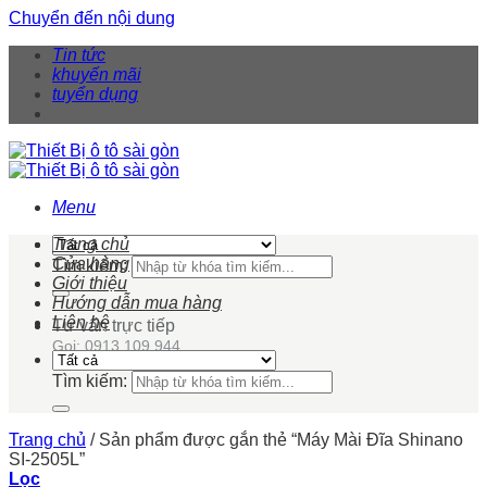
Chuyển đến nội dung
Tin tức
khuyến mãi
tuyển dụng
Menu
Trang chủ
Cửa hàng
Tìm kiếm:
Giới thiệu
Hướng dẫn mua hàng
Liên hệ
Tư vấn trực tiếp
Gọi: 0913 109 944
Tìm kiếm:
Trang chủ
/
Sản phẩm được gắn thẻ “Máy Mài Đĩa Shinano
SI-2505L”
Lọc