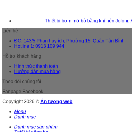
Thiết bị bơm mỡ bò bằng khí nén Jolong
Liên hệ
ĐC: 143/5 Phan huy ích, Phường 15, Quận Tân Bình
Hotline 1: 0913 109 944
Hỗ trợ khách hàng
Hình thức thanh toán
Hướng dẫn mua hàng
Theo dõi chúng tôi
Fanpage Facebook
Copyright 2026 ©
Ấn tượng web
Menu
Danh mục
Danh mục sản phẩm