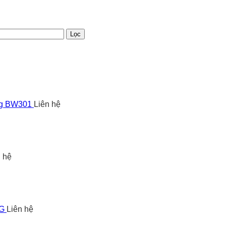
Lọc
ng BW301
Liên hệ
n hệ
5G
Liên hệ