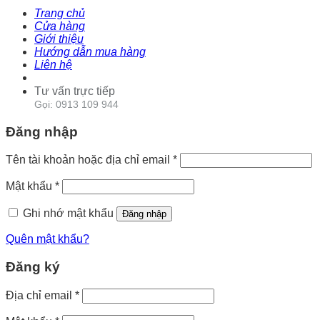
Trang chủ
Cửa hàng
Giới thiệu
Hướng dẫn mua hàng
Liên hệ
Tư vấn trực tiếp
Gọi: 0913 109 944
Đăng nhập
Tên tài khoản hoặc địa chỉ email
*
Mật khẩu
*
Ghi nhớ mật khẩu
Đăng nhập
Quên mật khẩu?
Đăng ký
Địa chỉ email
*