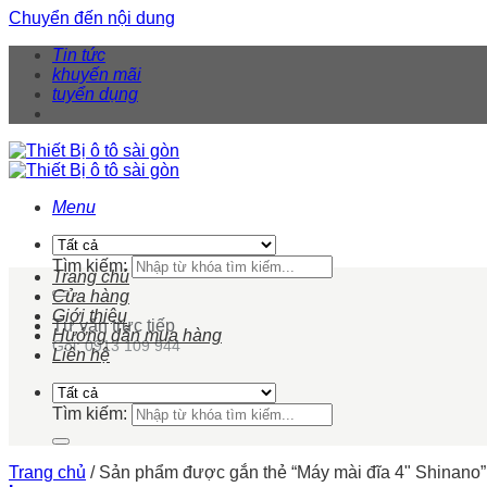
Chuyển đến nội dung
Tin tức
khuyến mãi
tuyển dụng
Menu
Tìm kiếm:
Trang chủ
Cửa hàng
Giới thiệu
Tư vấn trực tiếp
Hướng dẫn mua hàng
Gọi: 0913 109 944
Liên hệ
Tìm kiếm:
Trang chủ
/
Sản phẩm được gắn thẻ “Máy mài đĩa 4" Shinano”