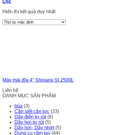
Lọc
Hiển thị kết quả duy nhất
Máy mài đĩa 4″ Shinano SI 2500L
Liên hệ
DANH MỤC SẢN PHẨM
búa
(3)
Cần siết cân lực
(23)
Dây điện tự rút
(6)
Dây hơi tự rút
(5)
Dây hơi- Dây nhớt
(5)
Dụng cụ cầm tay
(44)