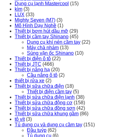
Dụng cụ lạnh Mastercool
(15)
kìm
(3)
LUX
(33)
Mighty Seven (M7)
(3)
Mô Hình Dạy Nghề
(1)
Thiết bị bơm hút dầu mỡ
(29)
Thiết bị cầm tay Shinano
(45)
Dụng cụ khí nén cầm tay
(22)
Máy chà nhám
(13)
Súng vặn ốc Shinano
(10)
Thiết bị điện ô tô
(22)
Thiết bị JTC
(466)
Thiết bị nâng hạ
(20)
Cầu nâng ô tô
(2)
thiết bị rửa xe
(2)
Thiết bị sữa chữa điện
(18)
Thiết bị điện cầm tay
(5)
Thiết bị sửa chữa điện lạnh
(38)
Thiết bị sửa chữa động cơ
(158)
Thiết bị sửa chữa đồng sơn
(42)
Thiết bị sữa chữa khung gầm
(86)
tô vít
(3)
Tủ dụng cụ và dụng cụ cầm tay
(151)
Đầu tuýp
(62)
Tủ dụng cụ
(6)