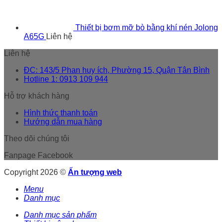
Thiết bị bơm mỡ bò bằng khí nén Jolong
A65G
Liên hệ
Liên hệ
ĐC: 143/5 Phan huy ích, Phường 15, Quận Tân Bình
Hotline 1: 0913 109 944
Hỗ trợ khách hàng
Hình thức thanh toán
Hướng dẫn mua hàng
Theo dõi chúng tôi
Fanpage Facebook
Copyright 2026 ©
Ấn tượng web
Menu
Danh mục
Danh mục sản phẩm