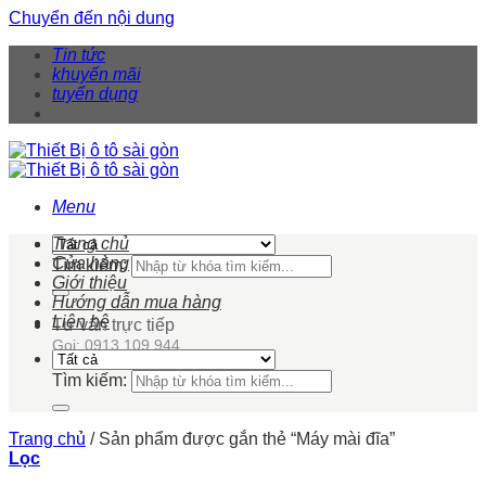
Chuyển đến nội dung
Tin tức
khuyến mãi
tuyển dụng
Menu
Trang chủ
Cửa hàng
Tìm kiếm:
Giới thiệu
Hướng dẫn mua hàng
Liên hệ
Tư vấn trực tiếp
Gọi: 0913 109 944
Tìm kiếm:
Trang chủ
/
Sản phẩm được gắn thẻ “Máy mài đĩa”
Lọc