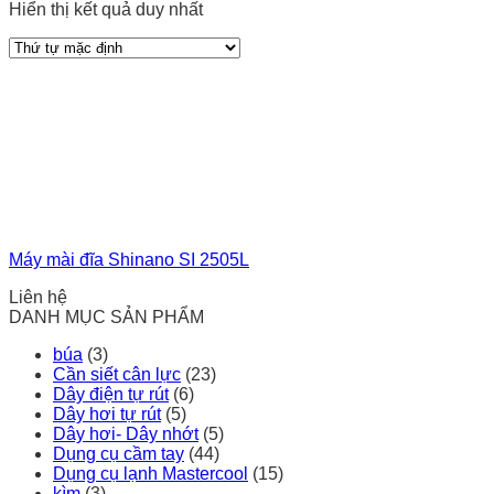
Hiển thị kết quả duy nhất
Máy mài đĩa Shinano SI 2505L
Liên hệ
DANH MỤC SẢN PHẨM
búa
(3)
Cần siết cân lực
(23)
Dây điện tự rút
(6)
Dây hơi tự rút
(5)
Dây hơi- Dây nhớt
(5)
Dụng cụ cầm tay
(44)
Dụng cụ lạnh Mastercool
(15)
kìm
(3)