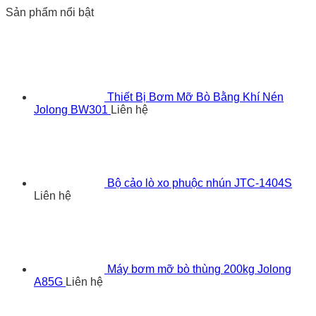
Sản phẩm nổi bật
Thiết Bị Bơm Mỡ Bò Bằng Khí Nén
Jolong BW301
Liên hệ
Bộ cảo lò xo phuộc nhún JTC-1404S
Liên hệ
Máy bơm mỡ bò thùng 200kg Jolong
A85G
Liên hệ