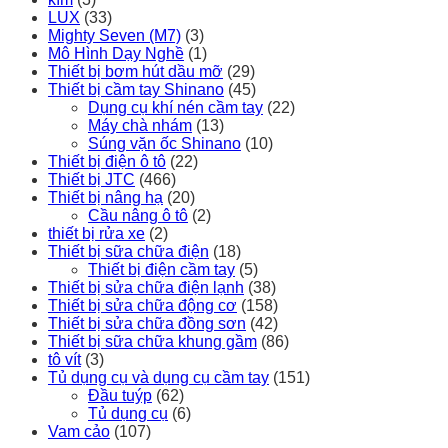
LUX
(33)
Mighty Seven (M7)
(3)
Mô Hình Dạy Nghề
(1)
Thiết bị bơm hút dầu mỡ
(29)
Thiết bị cầm tay Shinano
(45)
Dụng cụ khí nén cầm tay
(22)
Máy chà nhám
(13)
Súng vặn ốc Shinano
(10)
Thiết bị điện ô tô
(22)
Thiết bị JTC
(466)
Thiết bị nâng hạ
(20)
Cầu nâng ô tô
(2)
thiết bị rửa xe
(2)
Thiết bị sữa chữa điện
(18)
Thiết bị điện cầm tay
(5)
Thiết bị sửa chữa điện lạnh
(38)
Thiết bị sửa chữa động cơ
(158)
Thiết bị sửa chữa đồng sơn
(42)
Thiết bị sữa chữa khung gầm
(86)
tô vít
(3)
Tủ dụng cụ và dụng cụ cầm tay
(151)
Đầu tuýp
(62)
Tủ dụng cụ
(6)
Vam cảo
(107)