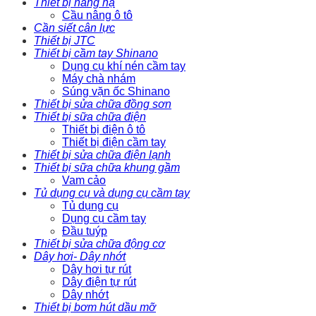
Thiết bị nâng hạ
Cầu nâng ô tô
Cần siết cân lực
Thiết bị JTC
Thiết bị cầm tay Shinano
Dụng cụ khí nén cầm tay
Máy chà nhám
Súng vặn ốc Shinano
Thiết bị sửa chữa đồng sơn
Thiết bị sữa chữa điện
Thiết bị điện ô tô
Thiết bị điện cầm tay
Thiết bị sửa chữa điện lạnh
Thiết bị sữa chữa khung gầm
Vam cảo
Tủ dụng cụ và dụng cụ cầm tay
Tủ dụng cụ
Dụng cụ cầm tay
Đầu tuýp
Thiết bị sửa chữa động cơ
Dây hơi- Dây nhớt
Dây hơi tự rút
Dây điện tự rút
Dây nhớt
Thiết bị bơm hút dầu mỡ