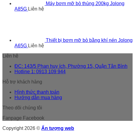
Máy bơm mỡ bò thùng 200kg Jolong
A85G
Liên hệ
Thiết bị bơm mỡ bò bằng khí nén Jolong
A65G
Liên hệ
Liên hệ
ĐC: 143/5 Phan huy ích, Phường 15, Quận Tân Bình
Hotline 1: 0913 109 944
Hỗ trợ khách hàng
Hình thức thanh toán
Hướng dẫn mua hàng
Theo dõi chúng tôi
Fanpage Facebook
Copyright 2026 ©
Ấn tượng web