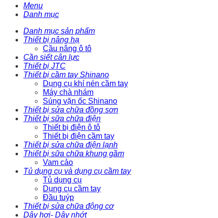
Menu
Danh mục
Danh mục sản phẩm
Thiết bị nâng hạ
Cầu nâng ô tô
Cần siết cân lực
Thiết bị JTC
Thiết bị cầm tay Shinano
Dụng cụ khí nén cầm tay
Máy chà nhám
Súng vặn ốc Shinano
Thiết bị sửa chữa đồng sơn
Thiết bị sữa chữa điện
Thiết bị điện ô tô
Thiết bị điện cầm tay
Thiết bị sửa chữa điện lạnh
Thiết bị sữa chữa khung gầm
Vam cảo
Tủ dụng cụ và dụng cụ cầm tay
Tủ dụng cụ
Dụng cụ cầm tay
Đầu tuýp
Thiết bị sửa chữa động cơ
Dây hơi- Dây nhớt