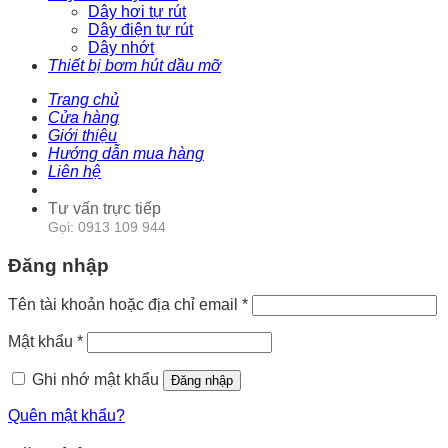
Dây hơi tự rút
Dây điện tự rút
Dây nhớt
Thiết bị bơm hút dầu mỡ
Trang chủ
Cửa hàng
Giới thiệu
Hướng dẫn mua hàng
Liên hệ
Tư vấn trực tiếp
Gọi: 0913 109 944
Đăng nhập
Tên tài khoản hoặc địa chỉ email
*
Mật khẩu
*
Ghi nhớ mật khẩu
Đăng nhập
Quên mật khẩu?