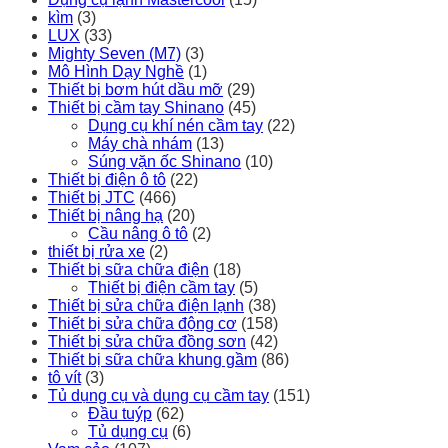
kìm
(3)
LUX
(33)
Mighty Seven (M7)
(3)
Mô Hình Dạy Nghề
(1)
Thiết bị bơm hút dầu mỡ
(29)
Thiết bị cầm tay Shinano
(45)
Dụng cụ khí nén cầm tay
(22)
Máy chà nhám
(13)
Súng vặn ốc Shinano
(10)
Thiết bị điện ô tô
(22)
Thiết bị JTC
(466)
Thiết bị nâng hạ
(20)
Cầu nâng ô tô
(2)
thiết bị rửa xe
(2)
Thiết bị sữa chữa điện
(18)
Thiết bị điện cầm tay
(5)
Thiết bị sửa chữa điện lạnh
(38)
Thiết bị sửa chữa động cơ
(158)
Thiết bị sửa chữa đồng sơn
(42)
Thiết bị sữa chữa khung gầm
(86)
tô vít
(3)
Tủ dụng cụ và dụng cụ cầm tay
(151)
Đầu tuýp
(62)
Tủ dụng cụ
(6)