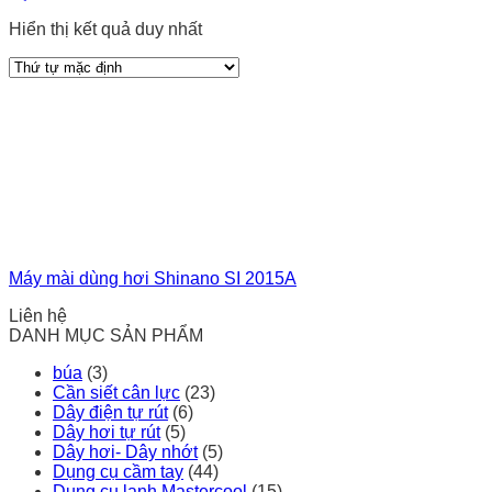
Hiển thị kết quả duy nhất
Máy mài dùng hơi Shinano SI 2015A
Liên hệ
DANH MỤC SẢN PHẨM
búa
(3)
Cần siết cân lực
(23)
Dây điện tự rút
(6)
Dây hơi tự rút
(5)
Dây hơi- Dây nhớt
(5)
Dụng cụ cầm tay
(44)
Dụng cụ lạnh Mastercool
(15)