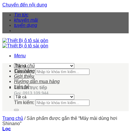
Chuyển đến nội dung
Tin tức
khuyến mãi
tuyển dụng
Menu
Trang chủ
Cửa hàng
Tìm kiếm:
Giới thiệu
Hướng dẫn mua hàng
Liên hệ
Tư vấn trực tiếp
Gọi: 0913 109 944
Tìm kiếm:
Trang chủ
/
Sản phẩm được gắn thẻ “Máy mài dùng hơi
Shinano”
Lọc