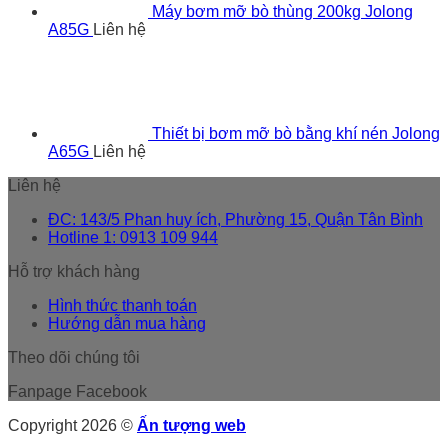
Máy bơm mỡ bò thùng 200kg Jolong
A85G
Liên hệ
Thiết bị bơm mỡ bò bằng khí nén Jolong
A65G
Liên hệ
Liên hệ
ĐC: 143/5 Phan huy ích, Phường 15, Quận Tân Bình
Hotline 1: 0913 109 944
Hỗ trợ khách hàng
Hình thức thanh toán
Hướng dẫn mua hàng
Theo dõi chúng tôi
Fanpage Facebook
Copyright 2026 ©
Ấn tượng web