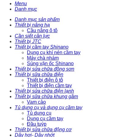
Menu
Danh mục
Danh mục sản phẩm
Thiết bị nâng hạ
Cầu nâng ô tô
Cần siết cân lực
Thiết bị JTC
Thiết bị cầm tay Shinano
Dụng cụ khí nén cầm tay
Máy chà nhám
Súng vặn ốc Shinano
Thiết bị sửa chữa đồng sơn
Thiết bị sữa chữa điện
Thiết bị điện ô tô
Thiết bị điện cầm tay
Thiết bị sửa chữa điện lạnh
Thiết bị sữa chữa khung gầm
Vam cảo
Tủ dụng cụ và dụng cụ cầm tay
Tủ dụng cụ
Dụng cụ cầm tay
Đầu tuýp
Thiết bị sửa chữa động cơ
Dây hơi- Dây nhớt