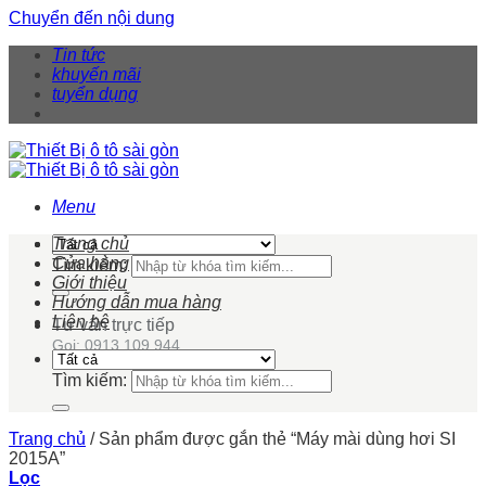
Chuyển đến nội dung
Tin tức
khuyến mãi
tuyển dụng
Menu
Trang chủ
Cửa hàng
Tìm kiếm:
Giới thiệu
Hướng dẫn mua hàng
Liên hệ
Tư vấn trực tiếp
Gọi: 0913 109 944
Tìm kiếm:
Trang chủ
/
Sản phẩm được gắn thẻ “Máy mài dùng hơi SI
2015A”
Lọc