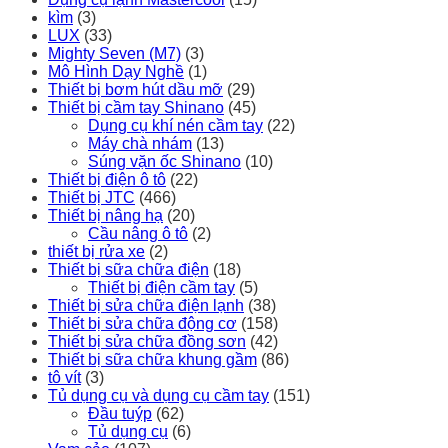
kìm
(3)
LUX
(33)
Mighty Seven (M7)
(3)
Mô Hình Dạy Nghề
(1)
Thiết bị bơm hút dầu mỡ
(29)
Thiết bị cầm tay Shinano
(45)
Dụng cụ khí nén cầm tay
(22)
Máy chà nhám
(13)
Súng vặn ốc Shinano
(10)
Thiết bị điện ô tô
(22)
Thiết bị JTC
(466)
Thiết bị nâng hạ
(20)
Cầu nâng ô tô
(2)
thiết bị rửa xe
(2)
Thiết bị sữa chữa điện
(18)
Thiết bị điện cầm tay
(5)
Thiết bị sửa chữa điện lạnh
(38)
Thiết bị sửa chữa động cơ
(158)
Thiết bị sửa chữa đồng sơn
(42)
Thiết bị sữa chữa khung gầm
(86)
tô vít
(3)
Tủ dụng cụ và dụng cụ cầm tay
(151)
Đầu tuýp
(62)
Tủ dụng cụ
(6)