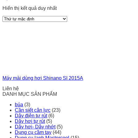
Hiển thị kết quả duy nhất
Máy mài dùng hơi Shinano SI 2015A
Liên hệ
DANH MỤC SẢN PHẨM
búa
(3)
Cần siết cân lực
(23)
Dây điện tự rút
(6)
Dây hơi tự rút
(5)
Dây hơi- Dây nhớt
(5)
Dụng cụ cầm tay
(44)
Dụng cụ lạnh Mastercool
(15)