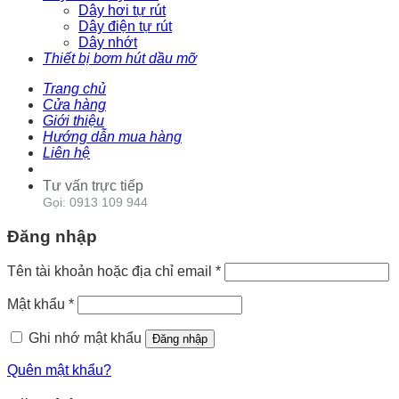
Dây hơi tự rút
Dây điện tự rút
Dây nhớt
Thiết bị bơm hút dầu mỡ
Trang chủ
Cửa hàng
Giới thiệu
Hướng dẫn mua hàng
Liên hệ
Tư vấn trực tiếp
Gọi: 0913 109 944
Đăng nhập
Tên tài khoản hoặc địa chỉ email
*
Mật khẩu
*
Ghi nhớ mật khẩu
Đăng nhập
Quên mật khẩu?