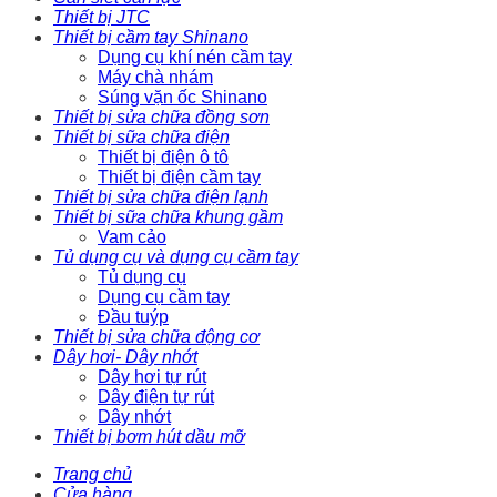
Thiết bị JTC
Thiết bị cầm tay Shinano
Dụng cụ khí nén cầm tay
Máy chà nhám
Súng vặn ốc Shinano
Thiết bị sửa chữa đồng sơn
Thiết bị sữa chữa điện
Thiết bị điện ô tô
Thiết bị điện cầm tay
Thiết bị sửa chữa điện lạnh
Thiết bị sữa chữa khung gầm
Vam cảo
Tủ dụng cụ và dụng cụ cầm tay
Tủ dụng cụ
Dụng cụ cầm tay
Đầu tuýp
Thiết bị sửa chữa động cơ
Dây hơi- Dây nhớt
Dây hơi tự rút
Dây điện tự rút
Dây nhớt
Thiết bị bơm hút dầu mỡ
Trang chủ
Cửa hàng