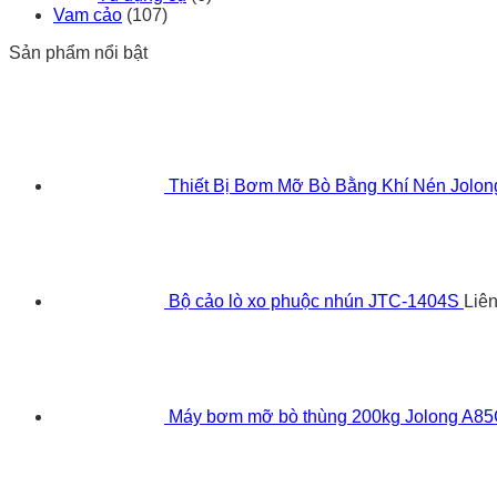
Vam cảo
(107)
Sản phẩm nổi bật
Thiết Bị Bơm Mỡ Bò Bằng Khí Nén Jolo
Bộ cảo lò xo phuộc nhún JTC-1404S
Liê
Máy bơm mỡ bò thùng 200kg Jolong A8