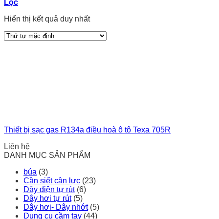
Lọc
Hiển thị kết quả duy nhất
Thiết bị sạc gas R134a điều hoà ô tô Texa 705R
Liên hệ
DANH MỤC SẢN PHẨM
búa
(3)
Cần siết cân lực
(23)
Dây điện tự rút
(6)
Dây hơi tự rút
(5)
Dây hơi- Dây nhớt
(5)
Dụng cụ cầm tay
(44)