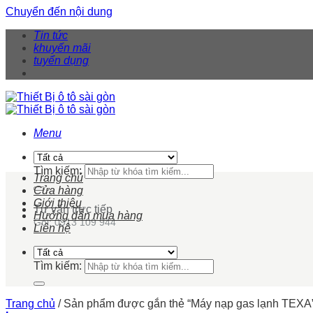
Chuyển đến nội dung
Tin tức
khuyến mãi
tuyển dụng
Menu
Tìm kiếm:
Trang chủ
Cửa hàng
Giới thiệu
Tư vấn trực tiếp
Hướng dẫn mua hàng
Gọi: 0913 109 944
Liên hệ
Tìm kiếm:
Trang chủ
/
Sản phẩm được gắn thẻ “Máy nạp gas lạnh TEXA