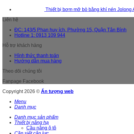
Thiết bị bơm mỡ bò bằng khí nén Jolong
Liên hệ
ĐC: 143/5 Phan huy ích, Phường 15, Quận Tân Bình
Hotline 1: 0913 109 944
Hỗ trợ khách hàng
Hình thức thanh toán
Hướng dẫn mua hàng
Theo dõi chúng tôi
Fanpage Facebook
Copyright 2026 ©
Ấn tượng web
Menu
Danh mục
Danh mục sản phẩm
Thiết bị nâng hạ
Cầu nâng ô tô
Cần siết cân lực