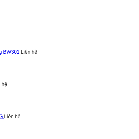
ng BW301
Liên hệ
n hệ
5G
Liên hệ