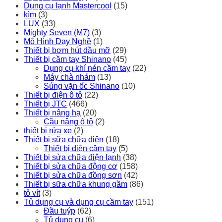
Dụng cụ lạnh Mastercool
(15)
kìm
(3)
LUX
(33)
Mighty Seven (M7)
(3)
Mô Hình Dạy Nghề
(1)
Thiết bị bơm hút dầu mỡ
(29)
Thiết bị cầm tay Shinano
(45)
Dụng cụ khí nén cầm tay
(22)
Máy chà nhám
(13)
Súng vặn ốc Shinano
(10)
Thiết bị điện ô tô
(22)
Thiết bị JTC
(466)
Thiết bị nâng hạ
(20)
Cầu nâng ô tô
(2)
thiết bị rửa xe
(2)
Thiết bị sữa chữa điện
(18)
Thiết bị điện cầm tay
(5)
Thiết bị sửa chữa điện lạnh
(38)
Thiết bị sửa chữa động cơ
(158)
Thiết bị sửa chữa đồng sơn
(42)
Thiết bị sữa chữa khung gầm
(86)
tô vít
(3)
Tủ dụng cụ và dụng cụ cầm tay
(151)
Đầu tuýp
(62)
Tủ dụng cụ
(6)