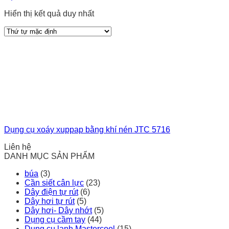
Hiển thị kết quả duy nhất
Dụng cụ xoáy xuppap bằng khí nén JTC 5716
Liên hệ
DANH MỤC SẢN PHẨM
búa
(3)
Cần siết cân lực
(23)
Dây điện tự rút
(6)
Dây hơi tự rút
(5)
Dây hơi- Dây nhớt
(5)
Dụng cụ cầm tay
(44)
Dụng cụ lạnh Mastercool
(15)