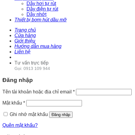
Dây hơi tự rút
Dây điện tự rút
Dây nhớt
Thiết bị bơm hút dầu mỡ
Trang chủ
Cửa hàng
Giới thiệu
Hướng dẫn mua hàng
Liên hệ
Tư vấn trực tiếp
Gọi: 0913 109 944
Đăng nhập
Tên tài khoản hoặc địa chỉ email
*
Mật khẩu
*
Ghi nhớ mật khẩu
Đăng nhập
Quên mật khẩu?