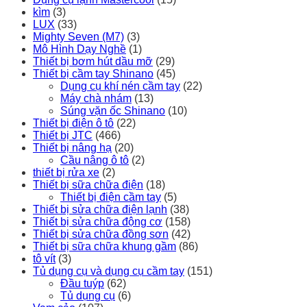
kìm
(3)
LUX
(33)
Mighty Seven (M7)
(3)
Mô Hình Dạy Nghề
(1)
Thiết bị bơm hút dầu mỡ
(29)
Thiết bị cầm tay Shinano
(45)
Dụng cụ khí nén cầm tay
(22)
Máy chà nhám
(13)
Súng vặn ốc Shinano
(10)
Thiết bị điện ô tô
(22)
Thiết bị JTC
(466)
Thiết bị nâng hạ
(20)
Cầu nâng ô tô
(2)
thiết bị rửa xe
(2)
Thiết bị sữa chữa điện
(18)
Thiết bị điện cầm tay
(5)
Thiết bị sửa chữa điện lạnh
(38)
Thiết bị sửa chữa động cơ
(158)
Thiết bị sửa chữa đồng sơn
(42)
Thiết bị sữa chữa khung gầm
(86)
tô vít
(3)
Tủ dụng cụ và dụng cụ cầm tay
(151)
Đầu tuýp
(62)
Tủ dụng cụ
(6)