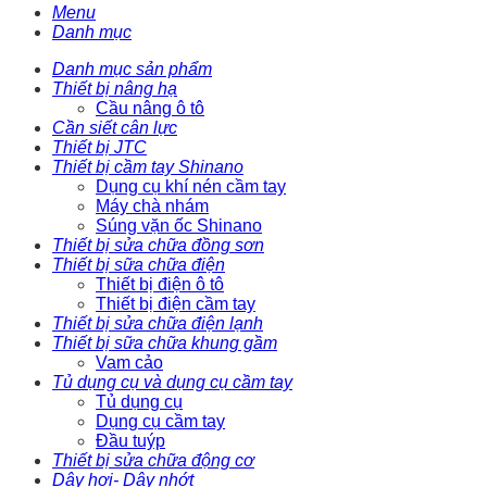
Menu
Danh mục
Danh mục sản phẩm
Thiết bị nâng hạ
Cầu nâng ô tô
Cần siết cân lực
Thiết bị JTC
Thiết bị cầm tay Shinano
Dụng cụ khí nén cầm tay
Máy chà nhám
Súng vặn ốc Shinano
Thiết bị sửa chữa đồng sơn
Thiết bị sữa chữa điện
Thiết bị điện ô tô
Thiết bị điện cầm tay
Thiết bị sửa chữa điện lạnh
Thiết bị sữa chữa khung gầm
Vam cảo
Tủ dụng cụ và dụng cụ cầm tay
Tủ dụng cụ
Dụng cụ cầm tay
Đầu tuýp
Thiết bị sửa chữa động cơ
Dây hơi- Dây nhớt