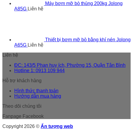
Máy bơm mỡ bò thùng 200kg Jolong
A85G
Liên hệ
Thiết bị bơm mỡ bò bằng khí nén Jolong
A65G
Liên hệ
Liên hệ
ĐC: 143/5 Phan huy ích, Phường 15, Quận Tân Bình
Hotline 1: 0913 109 944
Hỗ trợ khách hàng
Hình thức thanh toán
Hướng dẫn mua hàng
Theo dõi chúng tôi
Fanpage Facebook
Copyright 2026 ©
Ấn tượng web