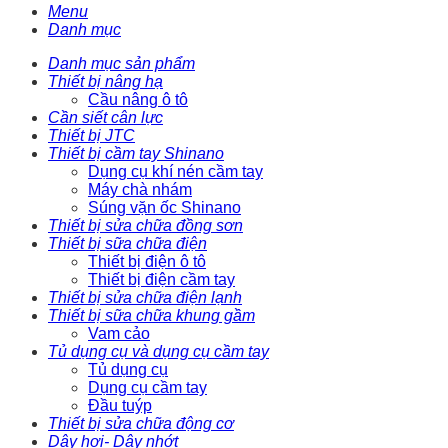
Menu
Danh mục
Danh mục sản phẩm
Thiết bị nâng hạ
Cầu nâng ô tô
Cần siết cân lực
Thiết bị JTC
Thiết bị cầm tay Shinano
Dụng cụ khí nén cầm tay
Máy chà nhám
Súng vặn ốc Shinano
Thiết bị sửa chữa đồng sơn
Thiết bị sữa chữa điện
Thiết bị điện ô tô
Thiết bị điện cầm tay
Thiết bị sửa chữa điện lạnh
Thiết bị sữa chữa khung gầm
Vam cảo
Tủ dụng cụ và dụng cụ cầm tay
Tủ dụng cụ
Dụng cụ cầm tay
Đầu tuýp
Thiết bị sửa chữa động cơ
Dây hơi- Dây nhớt