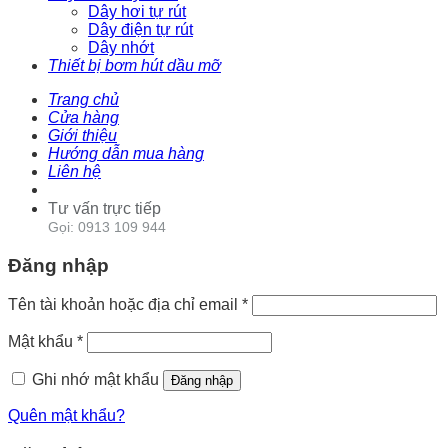
Dây hơi tự rút
Dây điện tự rút
Dây nhớt
Thiết bị bơm hút dầu mỡ
Trang chủ
Cửa hàng
Giới thiệu
Hướng dẫn mua hàng
Liên hệ
Tư vấn trực tiếp
Gọi: 0913 109 944
Đăng nhập
Tên tài khoản hoặc địa chỉ email
*
Mật khẩu
*
Ghi nhớ mật khẩu
Đăng nhập
Quên mật khẩu?