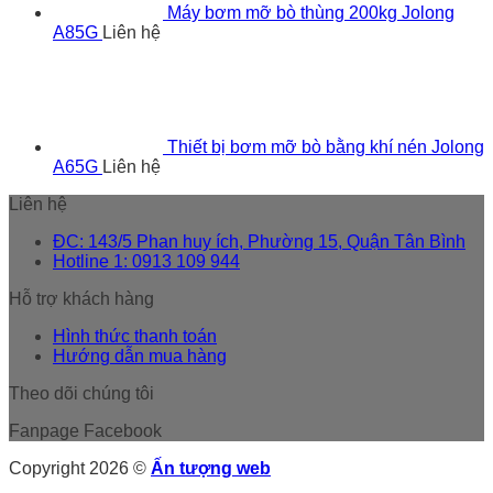
Máy bơm mỡ bò thùng 200kg Jolong
A85G
Liên hệ
Thiết bị bơm mỡ bò bằng khí nén Jolong
A65G
Liên hệ
Liên hệ
ĐC: 143/5 Phan huy ích, Phường 15, Quận Tân Bình
Hotline 1: 0913 109 944
Hỗ trợ khách hàng
Hình thức thanh toán
Hướng dẫn mua hàng
Theo dõi chúng tôi
Fanpage Facebook
Copyright 2026 ©
Ấn tượng web