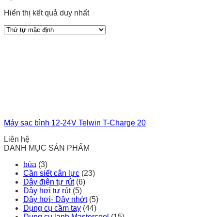
Hiển thị kết quả duy nhất
Máy sạc bình 12-24V Telwin T-Charge 20
Liên hệ
DANH MỤC SẢN PHẨM
búa
(3)
Cần siết cân lực
(23)
Dây điện tự rút
(6)
Dây hơi tự rút
(5)
Dây hơi- Dây nhớt
(5)
Dụng cụ cầm tay
(44)
Dụng cụ lạnh Mastercool
(15)