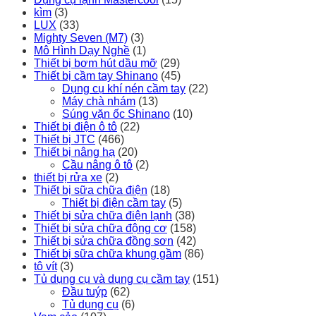
kìm
(3)
LUX
(33)
Mighty Seven (M7)
(3)
Mô Hình Dạy Nghề
(1)
Thiết bị bơm hút dầu mỡ
(29)
Thiết bị cầm tay Shinano
(45)
Dụng cụ khí nén cầm tay
(22)
Máy chà nhám
(13)
Súng vặn ốc Shinano
(10)
Thiết bị điện ô tô
(22)
Thiết bị JTC
(466)
Thiết bị nâng hạ
(20)
Cầu nâng ô tô
(2)
thiết bị rửa xe
(2)
Thiết bị sữa chữa điện
(18)
Thiết bị điện cầm tay
(5)
Thiết bị sửa chữa điện lạnh
(38)
Thiết bị sửa chữa động cơ
(158)
Thiết bị sửa chữa đồng sơn
(42)
Thiết bị sữa chữa khung gầm
(86)
tô vít
(3)
Tủ dụng cụ và dụng cụ cầm tay
(151)
Đầu tuýp
(62)
Tủ dụng cụ
(6)