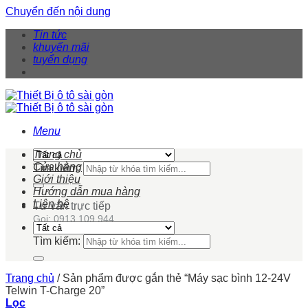
Chuyển đến nội dung
Tin tức
khuyến mãi
tuyển dụng
Menu
Trang chủ
Cửa hàng
Tìm kiếm:
Giới thiệu
Hướng dẫn mua hàng
Liên hệ
Tư vấn trực tiếp
Gọi: 0913 109 944
Tìm kiếm:
Trang chủ
/
Sản phẩm được gắn thẻ “Máy sạc bình 12-24V
Telwin T-Charge 20”
Lọc